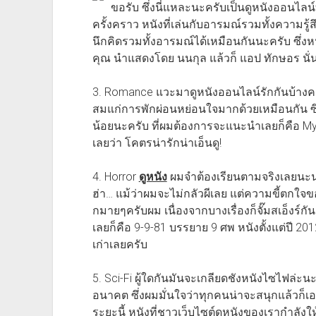
ขอรับ ซึ่งนี่แหละนะครับเป็นดูหนังออนไลน
ครั้งคราว หนังที่เล่นกับอารมณ์รวมทั้งควา
นึกคิดรวมทั้งอารมณ์ได้เหมือนกันนะครับ ซึ่งห
คุณ นำแสดงโดย นนกุล แล้วก็ แอป ทักษอร นั่
3. Romance แวะมาดูหนังออนไลน์รักกันบ้างครั
สมแก่การพักผ่อนหย่อนใจมากด้วยเหมือนกัน ซึ่
น้อยนะครับ ที่ผมต้องการจะแนะนำเลยก็คือ My B
เลยว่า โคตรน่ารักน่าเอ็นดู!
4. Horror
ดูหนัง
ผมจำต้องเรียนตามจริงเลยนะนะคร
ฮ่า… แม้ว่าผมจะไม่กลัวผีเลย แต่ความขี้ตกใจ
กมายๆครับผม เนื่องจากบางเรื่องก็จั๊มสเอ็งร์กัน
เลยก็คือ 9-9-81 บรรยาย 9 ศพ หนังตั้งแต่ปี 2
เก่าเลยครับ
5. Sci-Fi ผู้ใดกันมันจะเกลียดชังหนังไซไฟล่ะ
อนาคต ซึ่งผมมั่นใจว่าทุกคนน่าจะสนุกแล้วก็เ
ระยะนี้ หนังที่ชาวเว็บไซต์ดูหนังของเรากำลัง