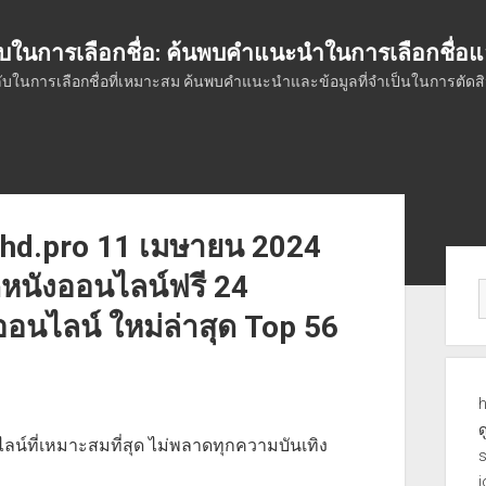
บในการเลือกชื่อ: ค้นพบคำแนะนำในการเลือกชื่อ
ในการเลือกชื่อที่เหมาะสม ค้นพบคำแนะนำและข้อมูลที่จำเป็นในการตัดสินใ
-hd.pro 11 เมษายน 2024
Sid
ูหนังออนไลน์ฟรี 24
งออนไลน์ ใหม่ล่าสุด Top 56
h
ลน์ที่เหมาะสมที่สุด ไม่พลาดทุกความบันเทิง