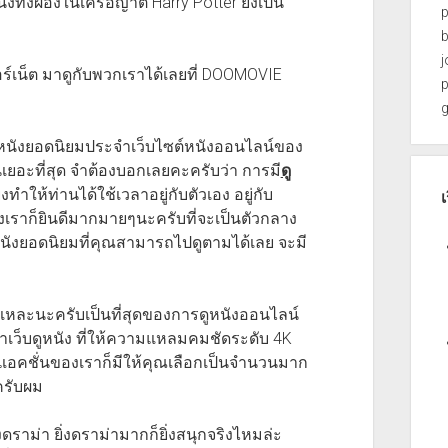
ทั้งผองในเครือญาติ Harry Potter ยังเป็น
j
ร์เน็ต มาดูกับพวกเราได้เลยที่ DOOMOVIE
p
ทหนังยอดนิยมประจำเว็บไซต์หนังออนไลน์ของ
ยอะที่สุด จำต้องบอกเลยคะครับว่า การมี
ดู
งทำให้ท่านได้ใช้เวลาอยู่กับตัวเอง อยู่กับ
เ
 ซึ่งเราก็ยินดีมากมายๆนะครับที่จะเป็นตัวกลาง
ภทหนังยอดนิยมที่คุณสามารถไปดูตามได้เลย จะมี
ี่แหละนะครับเป็นที่สุดของการดูหนังออนไลน์
ราเว็บดูหนัง ที่ให้ความแหลมคมชัดระดับ 4K
ังแอคชั่นของเราก็มีให้คุณเลือกเป็นจำนวนมาก
ครับผม
ดราม่า ยิ่งดราม่ามากก็ยิ่งสนุกจริงไหมล่ะ