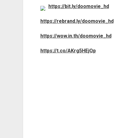
https://bit.ly/doomovie_hd
https://rebrand.ly/doomovie_hd
https://wow.in.th/doomovie_hd
https://t.co/AKrg5HEjQp