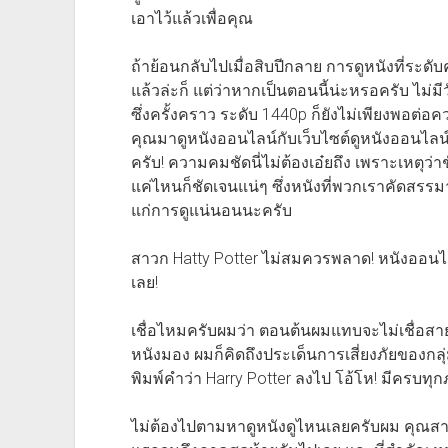
เอาไว้แล้วเพื่อคุณ
ถ้าย้อนกลับไปเมื่อสิบปีกลาย การดูหนังที่ระด
แล้วล่ะก็ แต่ว่าหากเป็นตอนนี้น่ะหรอครับ ไม่มีว
ซึ่งครั้งคราว ระดับ 1440p ก็ยังไม่เพียงพอต
คุณมาดูหนังออนไลน์กับเว็บไซต์ดูหนังออนไลน์
ครับ! ความคมชัดนี่ไม่ต้องเอ๋ยถึง เพราะเหตุ
แค่ไหนก็ชัดเจนแน่ๆ ซึ่งหนังที่พวกเราคัดสรรม
แก่การดูแน่นอนนะครับ
สาวก Hatty Potter ไม่สมควรพลาด! หนังออนไ
เลย!
เชื่อไหมครับผมว่า ตอนต้นผมแทบจะไม่เชื่อ
หนังมอง ผมก็คิดถึงประเด็นการเสี่ยงภัยของกล
พิมพ์คำว่า Harry Potter ลงไป โอ้โห! มีครบท
ไม่ต้องไปตามหาดูหนังดูไหนเลยครับผม คุณสามา