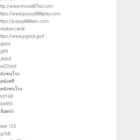
http://www.movie87hd.com
https://www.pussy888play.com
https://pussy888win.com
sexybaccarat
ttps://www.pgslot.golf
pgslot
pg99
ullslot
ive22slot
หนังชนโรง
ูหนังฟรี
ดูหนังชนโรง
slot168
slot456
สล็อต66
oker 123
pg168