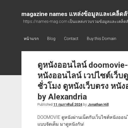
magazine names แหล่งข้อมูลและเคล็ดลั
https://names-mag.com เป็นแหล่งรวบรวมข้อมูลและเคล็ดลับ
หน้าแรก
Blog
Contact
Buy this Domain
ดูหนังออนไลน์ doomovie
หนังออนไลน์ เวปไซต์เว็บด
ชั่วโมง ดูหนังเว็บตรง หนั
by Alexandria
Published
11 กุมภาพันธ์ 2024
by
Jonathan Hill
DOOMOVIE ดูหนังผ่านเน็ตกับเว็บไซต์หนังออนไ
แบบจัดเต็ม มาดูหนังกัน!