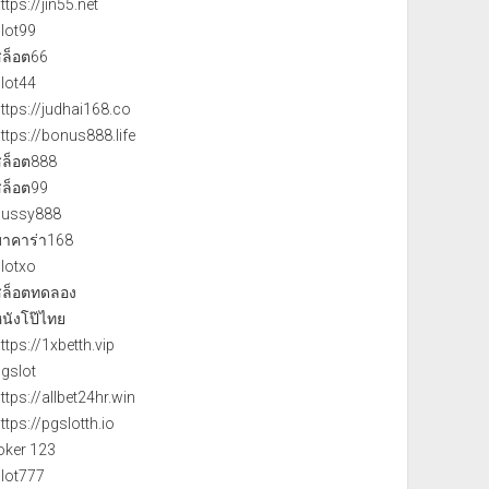
ttps://jin55.net
slot99
สล็อต66
slot44
ttps://judhai168.co
ttps://bonus888.life
สล็อต888
สล็อต99
pussy888
บาคาร่า168
slotxo
สล็อตทดลอง
หนังโป๊ไทย
ttps://1xbetth.vip
pgslot
ttps://allbet24hr.win
ttps://pgslotth.io
oker 123
slot777