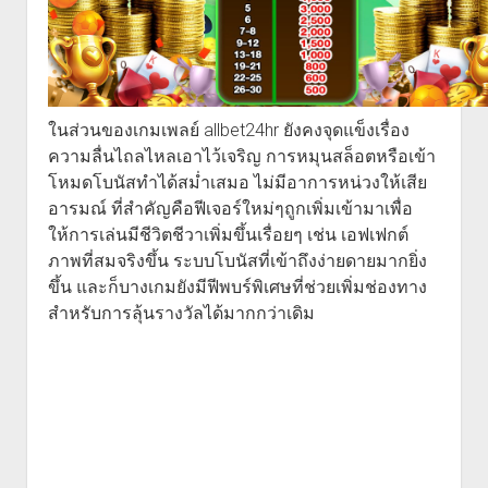
ในส่วนของเกมเพลย์ allbet24hr ยังคงจุดแข็งเรื่อง
ความลื่นไถลไหลเอาไว้เจริญ การหมุนสล็อตหรือเข้า
โหมดโบนัสทำได้สม่ำเสมอ ไม่มีอาการหน่วงให้เสีย
อารมณ์ ที่สำคัญคือฟีเจอร์ใหม่ๆถูกเพิ่มเข้ามาเพื่อ
ให้การเล่นมีชีวิตชีวาเพิ่มขึ้นเรื่อยๆ เช่น เอฟเฟกต์
ภาพที่สมจริงขึ้น ระบบโบนัสที่เข้าถึงง่ายดายมากยิ่ง
ขึ้น และก็บางเกมยังมีฟีพบร์พิเศษที่ช่วยเพิ่มช่องทาง
สำหรับการลุ้นรางวัลได้มากกว่าเดิม