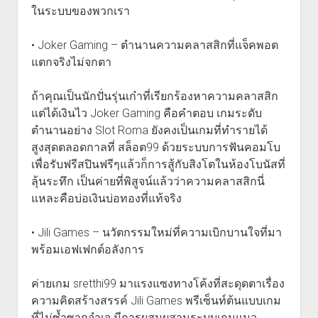
ในระบบของพวกเรา
• Joker Gaming – ตำนานความคลาสสิกที่แจ็คพอต
แตกจริงไม่จกตา
ถ้าคุณเป็นนักปั่นรุ่นเก๋าที่เรียกร้องหาความคลาสสิก
แต่ได้เงินไว Joker Gaming คือคำตอบ เกมระดับ
ตำนานอย่าง Slot Roma ยังคงเป็นเกมที่ทำรายได้
สูงสุดตลอดกาลที่ สล็อต99 ด้วยระบบการฟันคอมโบ
เพื่อรับฟรีสปินฟรีๆแล้วก็การสู้กับสิงโตในห้องโบนัสที่
ลุ้นระทึก เป็นค่ายที่พิสูจน์แล้วว่าความคลาสสิกนี่
แหละคือบ่อเงินบ่อทองที่แท้จริง
• Jili Games – นวัตกรรมใหม่ที่ความเบิกบานใจที่มา
พร้อมเอฟเฟกต์อลังการ
ค่ายเกม sretthi99 มาแรงแซงทางโค้งที่สะดุดตาเรื่อง
ความคิดสร้างสรรค์ Jili Games พรีเซ็นท์ต้นแบบเกม
ที่ไม่ซ้ำซากจำเจ มีการผสมผสานระบบเกมแนว