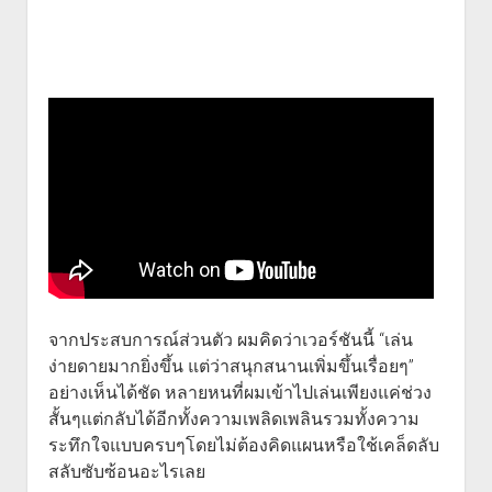
จากประสบการณ์ส่วนตัว ผมคิดว่าเวอร์ชันนี้ “เล่น
ง่ายดายมากยิ่งขึ้น แต่ว่าสนุกสนานเพิ่มขึ้นเรื่อยๆ”
อย่างเห็นได้ชัด หลายหนที่ผมเข้าไปเล่นเพียงแค่ช่วง
สั้นๆแต่กลับได้อีกทั้งความเพลิดเพลินรวมทั้งความ
ระทึกใจแบบครบๆโดยไม่ต้องคิดแผนหรือใช้เคล็ดลับ
สลับซับซ้อนอะไรเลย