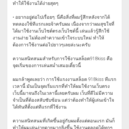
ทำให้ใช้งานได้ง่ายสุดๆ
• อยากอยู่ต่อไปเรื่อยๆ: นี่คือสิ่งที่ผมรู้สึกหลังจากได้
ทดลองใช้ทีแรกเลยจ้าครับผม เนื่องจากว่าผมสุขใจที่
ได้มาใช้งานเว็บไซต์ตรงเว็บไซต์นี้ เล่นแล้วรู้สึกใช้
งานง่าย ไม่ต้องทำความเข้าใจระบบใหม่ ทำให้
ต้องการใช้งานต่อไปยาวๆเลยล่ะนะครับ
ความสนิทสนมสำหรับการใช้งานสล็อต918kiss คือ
จุดเริ่มของการเล่นสม่ำเสมอเดี๋ยวนี้
ผมกล้าพูดเลยว่า การใช้แรงงานสล็อต 918kiss ทีแรก
เวลานี้ มันเป็นจุดเริ่มแรกที่ทำให้ผมใช้งานเว็บตรง
เว็บนี้มาจนถึงในเวลานี้เลยครับผม เว็บที่ดีไม่มีความ
จำเป็นที่ต้องสลับซับซ้อน แต่ว่าต้องทำให้ผู้เล่นเข้าใจ
ได้ทันทีตั้งแต่ทีแรกที่ใช้งาน
ความสนิทสนมที่เกิดขึ้นอยู่กับผมตั้งแต่ตอนแรก มันก็
ทำให้ผมเล่นง่ายดายมากยิ่งขึ้น ใช้งานตลอดได้ทุกๆ