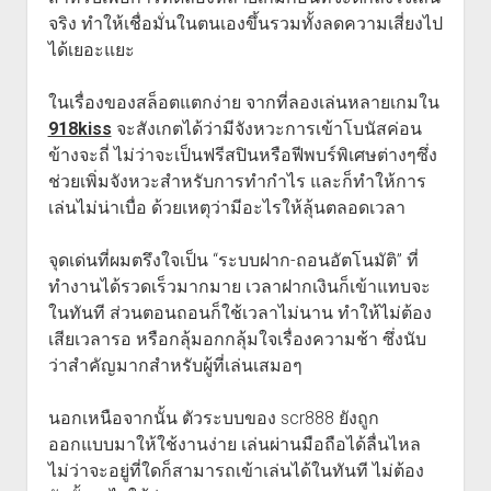
จริง ทำให้เชื่อมั่นในตนเองขึ้นรวมทั้งลดความเสี่ยงไป
ได้เยอะแยะ
ในเรื่องของสล็อตแตกง่าย จากที่ลองเล่นหลายเกมใน
918kiss
จะสังเกตได้ว่ามีจังหวะการเข้าโบนัสค่อน
ข้างจะถี่ ไม่ว่าจะเป็นฟรีสปินหรือฟีพบร์พิเศษต่างๆซึ่ง
ช่วยเพิ่มจังหวะสำหรับการทำกำไร และก็ทำให้การ
เล่นไม่น่าเบื่อ ด้วยเหตุว่ามีอะไรให้ลุ้นตลอดเวลา
จุดเด่นที่ผมตรึงใจเป็น “ระบบฝาก-ถอนอัตโนมัติ” ที่
ทำงานได้รวดเร็วมากมาย เวลาฝากเงินก็เข้าแทบจะ
ในทันที ส่วนตอนถอนก็ใช้เวลาไม่นาน ทำให้ไม่ต้อง
เสียเวลารอ หรือกลุ้มอกกลุ้มใจเรื่องความช้า ซึ่งนับ
ว่าสำคัญมากสำหรับผู้ที่เล่นเสมอๆ
นอกเหนือจากนั้น ตัวระบบของ scr888 ยังถูก
ออกแบบมาให้ใช้งานง่าย เล่นผ่านมือถือได้ลื่นไหล
ไม่ว่าจะอยู่ที่ใดก็สามารถเข้าเล่นได้ในทันที ไม่ต้อง