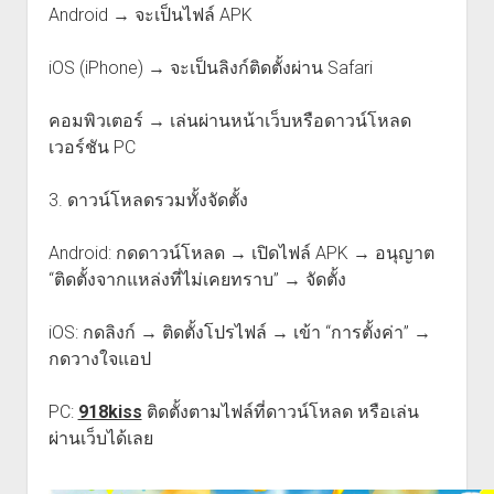
Android → จะเป็นไฟล์ APK
iOS (iPhone) → จะเป็นลิงก์ติดตั้งผ่าน Safari
คอมพิวเตอร์ → เล่นผ่านหน้าเว็บหรือดาวน์โหลด
เวอร์ชัน PC
3. ดาวน์โหลดรวมทั้งจัดตั้ง
Android: กดดาวน์โหลด → เปิดไฟล์ APK → อนุญาต
“ติดตั้งจากแหล่งที่ไม่เคยทราบ” → จัดตั้ง
iOS: กดลิงก์ → ติดตั้งโปรไฟล์ → เข้า “การตั้งค่า” →
กดวางใจแอป
PC:
918kiss
ติดตั้งตามไฟล์ที่ดาวน์โหลด หรือเล่น
ผ่านเว็บได้เลย