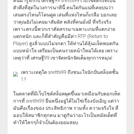
คนมารู้จักกับ เศรษฐี99 sretthi99 เว็บไซต์ตรงที่เป็น
ตัวตึงที่สุดในวงการนาทีนี้ คนใดกันแน่ที่เคยบ่นว่า
เล่นตรงไหนก็โดนดูด เล่นที่แห่งไหนก็เกลือ บอกเลย
ว่าคุณยังไม่เคยมาสัมผัส พลังที่คนมั่งมี ที่จริงจริง
เพราะตรงนี้พวกเราคัดสรรมาเฉพาะเกมที่แตกง่าย
แตกหนัก และก็ที่สำคัญคือมีค่า RTP (Return to
Player) สูงลิ่วแบบไม่จกตา ให้ท่านได้ลุ้นแจ็คพอตกัน
แบบหนำใจ เตรียมเป็นคนรวยหน้าใหม่ได้เลย เพราะ
เหตุว่าที่ เศรษฐี99 เขาจัดหนักจัดเต็มทุกการหมุน!
เพราะเหตุใด sretthi99 ถึงชนะใจนักปั่นสล็อตชั้น
1?
ในตลาดที่มีเว็บไซต์สล็อตผุดขึ้นมาเหมือนกับดอกเห็ด
การที่ sretthi99 ยืนหนึ่งอยู่ได้ไม่ใช่เรื่องบังเอิญ แต่ว่า
มันคือเรื่องของ ประสิทธิภาพ รวมทั้ง ความจริงใจ ที่
มอบให้สมาชิกทุกคน มาดูกันว่าอะไรเป็นหมัดเด็ดที่
ทำให้ใครๆก็จำเป็นต้องยอมสยบ