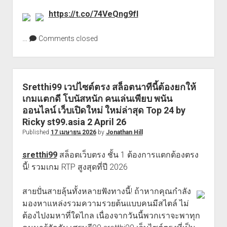
https://t.co/74VeQng9fI
…
Comments closed
Sretthi99 เวปไซต์ตรง สล็อตนาทีนี้ต้องยกให้
เกมแตกดี โบนัสหนัก คนเล่นเพียบ พนัน
ออนไลน์ เว็บเปิดใหม่ ใหม่ล่าสุด Top 24 by
Ricky st99.asia 2 April 26
Published
17 เมษายน 2026
by
Jonathan Hill
sretthi99
สล็อตเว็บตรง ชั้น 1 ต้องการแตกต้องตรง
นี้! รวมเกม RTP สูงสุดที่ปี 2026
สายปั่นสายลุ้นทั้งหลายฟังทางนี้! ถ้าหากคุณกำลัง
มองหาแหล่งรวมความรวยต้นแบบคนมีสไตล์ ไม่
ต้องไปงมหาที่ใดไกล เนื่องจากวันนี้พวกเราจะพาทุก