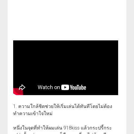
1. ความใกล้ชิดช่วยให้เริ่มเล่นได้ทันทีโดยไม่ต้อง
ทำความเข้าใจใหม่
หนึ่งในจุดที่ทำให้ผมเล่น 918kiss แล้วกระปรี้กระ