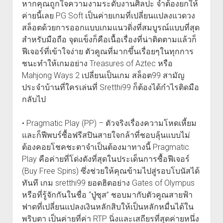
หากคุณถูกใจความงามระดับงานศิลปะ จำต้องยกให้
ค่ายนี้เลย PG Soft เป็นค่ายเกมที่เปลี่ยนแปลงแวดวง
สล็อตด้วยการออกแบบเกมแนวดิ่งที่สมบูรณ์แบบที่สุด
สำหรับมือถือ จุดแข็งก็คือเนื้อเรื่องที่น่าติดตามแล้วก็
ฟีเจอร์ที่เข้าใจง่าย ตัวคูณที่มากขึ้นเรื่อยๆในทุกการ
ชนะทำให้เกมอย่าง Treasures of Aztec หรือ
Mahjong Ways 2 เปลี่ยนเป็นเกม สล็อต99 สามัญ
ประจำบ้านที่ใครเล่นที่ Sretthi99 ก็ต้องได้กำไรติดมือ
กลับไป
• Pragmatic Play (PP) – ตัวจริงเรื่องความโหดเหี้ยม
และก็ฟีพบร์ซื้อฟรีสปินสายใจกล้าที่ชอบลุ้นแบบไม่
ต้องคอยโชคชะตาจำเป็นต้องมาทางนี้ Pragmatic
Play คือค่ายที่โด่งดังที่สุดในประเด็นการซื้อฟีเจอร์
(Buy Free Spins) ซึ่งช่วยให้คุณข้ามไปสู่รอบโบนัสได้
ทันที เกม sretthi99 ยอดฮิตอย่าง Gates of Olympus
หรือที่รู้จักกันในชื่อ “ปู่ซุส” ชอบมากับตัวคูณสายฟ้า
ฟาดที่เปลี่ยนแปลงเงินหลักสิบให้เป็นหลักหมื่นได้ใน
พริบตา เป็นค่ายที่ค่า RTP นิ่งและเสถียรที่สุดค่ายหนึ่ง