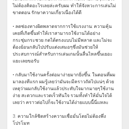
ไม่ต้องคิดอะไรเลยล่ะครับผม ทำให้จังหวะการเล่นไม่
ขาดตอน รักษาความเกี่ยวเนื่องได้ดี
• ลดช่องทางผิดพลาดจากการใช้แรงงาน: ความคุ้น
เคยที่เกิดขึ้นทำให้เราสามารถใช้งานได้อย่าง
กระชุ่มกระชวย กดได้ตรงแบบไม่มีพลาด และไม่จะ
ต้องย้อนกลับไปปรับแต่งเสมอๆซึ่งมันช่วยให้
ประสบการณ์สำหรับการเล่นเกมนั้นลื่นไหลขึ้นเยอะ
แยะเลยขอรับ
• กลับมาใช้งานครั้งต่อมาง่ายมากยิ่งขึ้น: ในตอนที่ผม
มาลองทีแรก ผมรู้เลยว่ามันจะมีคราวถัดไปแน่ๆ ด้วย
เหตุว่าผมกลับใช้งานแล้วประทับใจมากมายๆใช้งาน
ง่าย สะดวกและรวดเร็วทันใจ รวมทั้งทำให้มั่นใจได้
เลยว่า คราวต่อไปก็จะใช้งานได้ง่ายแบบนี้นี่แหละ
3. ความใกล้ชิดสร้างความเชื่อมั่นโดยไม่ต้องพึ่ง
โปรโมท