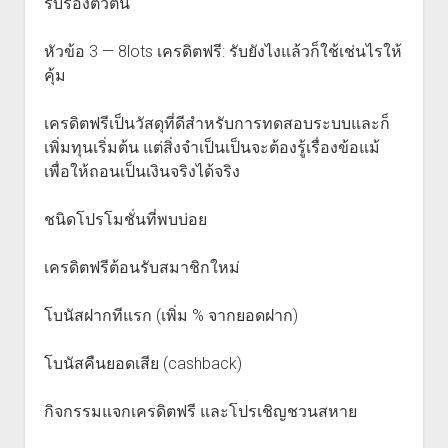
รับรองตัวตน
หัวข้อ 3 — 8lots เครดิตฟรี: รับยังไงแล้วก็ใช้เช่นไรให้
คุ้ม
เครดิตฟรีเป็นวัสดุที่ดีสำหรับการทดสอบระบบและก็
เพิ่มทุนเริ่มต้น แต่สิ่งจำเป็นเป็นจะต้องรู้เรื่องข้อแม้
เพื่อให้ถอนเป็นเงินจริงได้จริง
ชนิดโปรโมชั่นที่พบบ่อย
เครดิตฟรีต้อนรับสมาชิกใหม่
โบนัสฝากทีแรก (เพิ่ม % จากยอดฝาก)
โบนัสคืนยอดเสีย (cashback)
กิจกรรมแจกเครดิตฟรี และโปรเชิญชวนสหาย