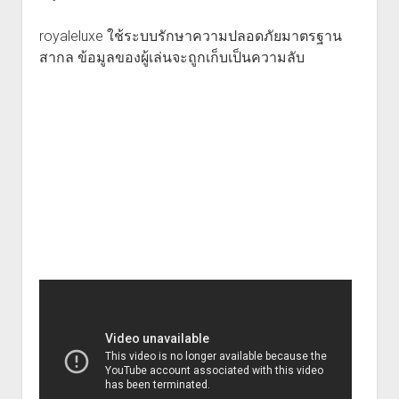
royaleluxe ใช้ระบบรักษาความปลอดภัยมาตรฐาน
สากล ข้อมูลของผู้เล่นจะถูกเก็บเป็นความลับ