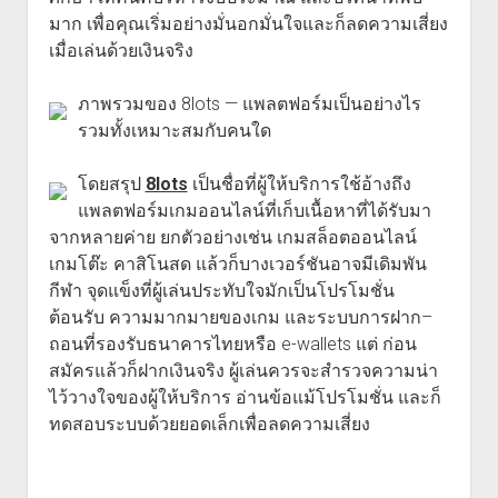
มาก เพื่อคุณเริ่มอย่างมั่นอกมั่นใจและก็ลดความเสี่ยง
เมื่อเล่นด้วยเงินจริง
ภาพรวมของ 8lots — แพลตฟอร์มเป็นอย่างไร
รวมทั้งเหมาะสมกับคนใด
โดยสรุป
8lots
เป็นชื่อที่ผู้ให้บริการใช้อ้างถึง
แพลตฟอร์มเกมออนไลน์ที่เก็บเนื้อหาที่ได้รับมา
จากหลายค่าย ยกตัวอย่างเช่น เกมสล็อตออนไลน์
เกมโต๊ะ คาสิโนสด แล้วก็บางเวอร์ชันอาจมีเดิมพัน
กีฬา จุดแข็งที่ผู้เล่นประทับใจมักเป็นโปรโมชั่น
ต้อนรับ ความมากมายของเกม และระบบการฝาก–
ถอนที่รองรับธนาคารไทยหรือ e-wallets แต่ ก่อน
สมัครแล้วก็ฝากเงินจริง ผู้เล่นควรจะสำรวจความน่า
ไว้วางใจของผู้ให้บริการ อ่านข้อแม้โปรโมชั่น และก็
ทดสอบระบบด้วยยอดเล็กเพื่อลดความเสี่ยง