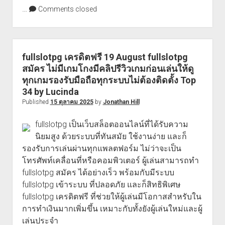
…
Comments closed
fullslotpg เครดิตฟรี 19 August fullslotpg
สมัคร ไม่มีเกมโกงมีคลิปรีวิวเกมก่อนเล่นให้ดู
ทุกเกมรองรับมือถือทุกระบบไม่ต้องติดตั้ง Top
34 by Lucinda
Published
15 ตุลาคม 2025
by
Jonathan Hill
fullslotpg เป็นเว็บสล็อตออนไลน์ที่ได้รับความ
นิยมสูง ด้วยระบบที่ทันสมัย ใช้งานง่าย และก็
รองรับการเล่นผ่านทุกแพลตฟอร์ม ไม่ว่าจะเป็น
โทรศัพท์เคลื่อนที่หรือคอมพิวเตอร์ ผู้เล่นสามารถทำ
fullslotpg สมัคร ได้อย่างเร็ว พร้อมกับมีระบบ
fullslotpg เข้าระบบ ที่ปลอดภัย และก็สิทธิพิเศษ
fullslotpg เครดิตฟรี ที่ช่วยให้ผู้เล่นมีโอกาสสำหรับใน
การทำเงินมากเพิ่มขึ้น เหมาะกับทั้งยังผู้เล่นใหม่และผู้
เล่นประจำ