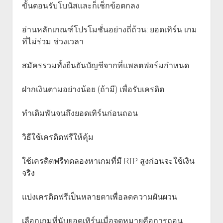
ขั้นตอนรับโบนัสและก็เช็กข้อตกลง
อ่านหลักเกณฑ์โปรโมชั่นอย่างถี่ถ้วน: ยอดเทิร์น เกม
ที่ไม่ร่วม ช่วงเวลา
สมัครรวมทั้งยืนยันบัญชีจากที่แพลตฟอร์มกำหนด
ฝากเงินตามอย่างน้อย (ถ้ามี) เพื่อรับเครดิต
ทำเดิมพันจนถึงยอดเทิร์นก่อนถอน
วิธีใช้เครดิตฟรีให้คุ้ม
ใช้เครดิตฟรีทดลองหาเกมที่มี RTP สูงก่อนจะใช้เงิน
จริง
แบ่งเครดิตฟรีเป็นหลายตาเพื่อลดความผันผวน
เลือกเกมที่นับยอดเทิร์นเมื่อจุดหมายคือการถอน