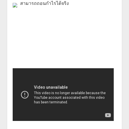
สามารถถอนกำไรได้จริง