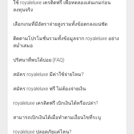
ใช้ royaleluxe เครดิตฟรี เพื่อทดลองเล่นเกมก่อน
ลงทุนจริง
เลือกเกมที่มีอัตราจ่ายสูงรวมทั้งข้อตกลงแน่ชัด
ติดตามโปรโมชั่นรวมทั้งข้อมูลจาก royaleluxe อย่าง
สม่ำเสมอ
ปริศนาที่พบได้บ่อย (FAQ)
สมัคร royaleluxe มีค่าใช้จ่ายไหม?
สมัคร royaleluxe ฟรี ไม่ต้องจ่ายเงิน
royaleluxe เครดิตฟรี เบิกเงินได้หรือเปล่า?
สามารถเบิกเงินได้เมื่อทำตามเงื่อนไขที่ระบุ
royaleluxe ปลอดภัยแค่ไหน?