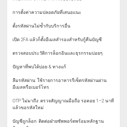
การตั้งค่าความปลอดภัยที่เสนอแนะ
ตั้งรหัสผ่านไม่ซ้ำกับบริการอื่น
เปิด 2FA แล้วก็ตั้งอีเมลสำรองสำหรับกู้คืนบัญชี
ตรวจสอบประวัติการล็อกอินและธุรกรรมบ่อยๆ
ปัญหาที่พบได้บ่อย & ทางแก้
ลืมรหัสผ่าน: ใช้รายการอาหารรีเซ็ตรหัสผ่านผ่าน
อีเมลหรือเบอร์โทร
OTP ไม่มาถึง: ตรวจสัญญาณมือถือ รอคอย 1–2 นาที
แล้วขอรหัสใหม่
บัญชีถูกล็อก: ติดต่อฝ่ายซัพพอร์ตพร้อมหลักฐาน