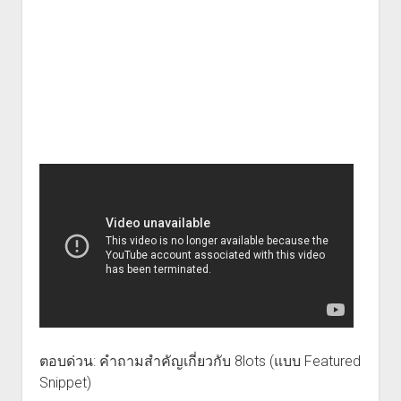
ตอบด่วน: คำถามสำคัญเกี่ยวกับ 8lots (แบบ Featured
Snippet)