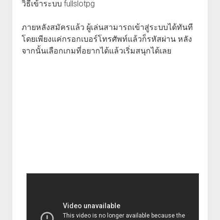
วิธีเข้าระบบ fullslotpg
ภายหลังสมัครแล้ว ผู้เล่นสามารถเข้าสู่ระบบได้ทันที
โดยเพียงแค่กรอกเบอร์โทรศัพท์แล้วก็รหัสผ่าน หลัง
จากนั้นเลือกเกมที่อยากได้แล้วเริ่มสนุกได้เลย