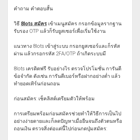
คำถาม คำตอบสั้น
วิธี
8lots สมัคร
เข้าเมนูสมัคร กรอกข้อมูลรากฐาน
รับรอง OTP แล้วก็รับยูสเซอร์เพื่อเริ่มใช้งาน
แนวทาง 8lots เข้าสู่ระบบ กรอกยูสเซอร์และก็รหัส
ผ่าน แล้วกรอกรหัส 2FA/OTP ถ้าเกิดระบบมี
8lots เครดิตฟรี รับอย่างไร ตรวจโปรโมชั่น การันตี
ข้อจำกัด ดังเช่น การันตีเบอร์หรือฝากอย่างต่ำ แล้ว
ทำยอดเทิร์นก่อนถอน
ก่อนสมัคร: เช็คลิสต์เตรียมตัวให้พร้อม
การเตรียมพร้อมก่อนสมัครช่วยทำให้วิธีการเป็นไป
อย่างง่ายดายและก็ลดปัญหาเมื่อยืนจนถึงตัวตนหรือ
ถอนเงิน ตรวจสิ่งต่อแต่นี้ไปก่อนกดปุ่มสมัคร: