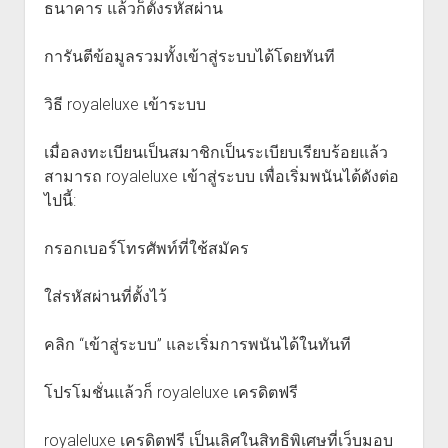
ธนาคาร แล้วก็ตั้งรหัสผ่าน
การันตีข้อมูลรวมทั้งเข้าสู่ระบบได้โดยทันที
วิธี royaleluxe เข้าระบบ
เมื่อลงทะเบียนเป็นสมาชิกเป็นระเบียบเรียบร้อยแล้ว
สามารถ royaleluxe เข้าสู่ระบบ เพื่อเริ่มพนันได้ดังต่อ
ไปนี้:
กรอกเบอร์โทรศัพท์ที่ใช้สมัคร
ใส่รหัสผ่านที่ตั้งไว้
คลิก “เข้าสู่ระบบ” และเริ่มการพนันได้ในทันที
โปรโมชั่นแล้วก็ royaleluxe เครดิตฟรี
royaleluxe เครดิตฟรี เป็นเลิศในสิทธิพิเศษที่เว็บมอบ