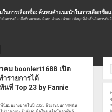
บในการเลือกชื่อ: ค้นพบคำแนะนำในการเลือกชื่อ
ในการเลือกชื่อที่เหมาะสม ค้นพบคำแนะนำและข้อมูลที่จำเป็นในการตัดสินใ
Sid
ลาคม boonlert1688 เปิด
ทำรายการได้
ันที Top 23 by Fannie
h
็นที่นิยมอย่างมากในปี 2025 ด้วยระบบการพนัน
ไม่ว่าคุณจะเป็นผู้เล่นมือใหม่หรือมืออาชีพก็