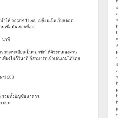
h
ำให้ boonlert1688 เปลี่ยนเป็นเว็บสล็อต
เชื่อมั่นเยอะที่สุด
h
h
 นาที
มารถลงทะเบียนเป็นสมาชิกได้ด้วยตนเองผ่าน
พียงไม่กี่วินาที ก็สามารถเข้าเล่นเกมได้โดย
ert1688
h
ท์ รวมทั้งบัญชีธนาคาร
h
ู่ระบบ
h
j