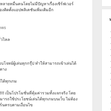
ด้หลายหมื่นคนโดยไม่มีปัญหาเรื่องเซิร์ฟเวอร์
งติดตั้งแอปพลิเคชันเพิ่มเติมอีก
dows
ั่วไหล
โจทย์ผู้เล่นทุกกรุ๊ป ทำให้สามารถเข้าเล่นได้
นทาง
้ได้ทุกเกม
t1688 เป็นโปรโมชั่นที่คุ้มค่ารวมทั้งแจกจริง โดย
ามารถใช้ประโยชน์เล่นได้ทุกเกมบนเว็บ ไม่ต้อง
เทิร์นครบตามเงื่อนไข