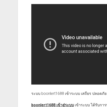
ระบบ boonlert1688 เข้าระบบ เสถียร ปลอดภัย ใ
boonlert1688 เข้าสู่ระบบ
เข้าระบบ ได้รับการ