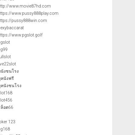
http://www.movie87hd.com
https://www.pussy888play.com
https://pussy888win.com
sexybaccarat
ttps://www.pgslot.golf
pgslot
pg99
ullslot
ive22slot
หนังชนโรง
ูหนังฟรี
ดูหนังชนโรง
slot168
slot456
สล็อต66
oker 123
pg168