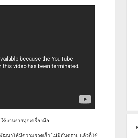
ช้งานง่ายทุกเครื่องมือ
พัฒนาให้มีความรวดเร็ว ไม่มีอันตราย แล้วก็ใช้