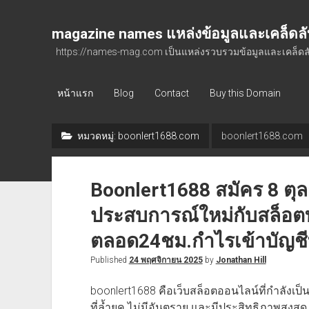
magazine names แหล่งข้อมูลและเคล็ดลั
https://names-mag.com เป็นแหล่งรวบรวมข้อมูลและเคล็ดลับ
หน้าแรก
Blog
Contact
Buy this Domain
หมวดหมู่:
boonlert1688.com
boonlert1688.com
Boonlert1688 สมัคร 8 ตุ
ประสบการณ์ใหม่กับสล็อต
ตลอด24ชม.กำไรเข้าบัญชีท
Published
24 พฤศจิกายน 2025
by
Jonathan Hill
boonlert1688 คือเว็บสล็อตออนไลน์ที่กำลังเป
ที่ล้ำยุค ไม่มีอันตราย และมีประสิทธิภาพสูงสุด 