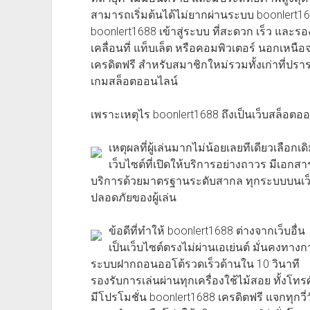
สามารถเริ่มต้นได้ไม่ยากผ่านระบบ boonlert1688
boonlert1688 เข้าสู่ระบบ ที่สะดวก เร็ว และรองร
เคลื่อนที่ แท็บเล็ต หรือคอมพิวเตอร์ นอกเหนือ
เครดิตฟรี สำหรับสมาชิกใหม่รวมทั้งเก่าที่
เกมสล็อตออนไลน์
เพราะเหตุไร boonlert1688 ถึงเป็นเว็บสล็อตออนไ
เหตุผลที่ผู้เล่นมากไม่น้อยเลยทีเดียวเลือกเ
เว็บไซต์ที่เปิดให้บริการอย่างถาวร มีเอกสา
บริการด้วยมาตรฐานระดับสากล ทุกระบบบนเว็
ปลอดภัยของผู้เล่น
ข้อดีที่ทำให้ boonlert1688 ต่างจากเว็บอื่น
เป็นเว็บไซต์ตรงไม่ผ่านเอเย่นต์ มั่นคงทาง
ระบบฝากถอนออโต้รวดเร็วด้านใน 10 วินาที
รองรับการเล่นผ่านทุกเครื่องใช้ไม้สอย ทั้งโทรศ
มีโปรโมชั่น boonlert1688 เครดิตฟรี แจกทุกวี่