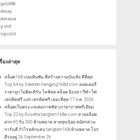
pgslot88
betway
okerasia
g slot
gogoslot
รื่องล่าสุด
สล็อต168 เกมเดิมพัน ที่สร้างความบันเทิง ดีที่สุด
Top 64 by Valentin hengjing168d.com ลอตเตอรี่
ราคาถูก ไม่ติดเทิร์น ไลฟ์สด สล็อต ยิงปลา กีฬา ไพ่
เครดิตฟรี แจก เครดิตฟรี เยอะที่สุด 17 ก.ค. 2026
สล็อตเว็บตรง เกมสดภาพชัด บรรยากาศพรีเมียม
Top 22 by Rosetta tangtem168e.com สายสล็อต
ฝาก 60 รับ 300 ห้ามพลาด สายทุนน้อย สมัครด่วน
การันตี กำไรหลักแสน tangtem168 ห้ามพลาด โปร
ดีรออยู่ 26 September 26