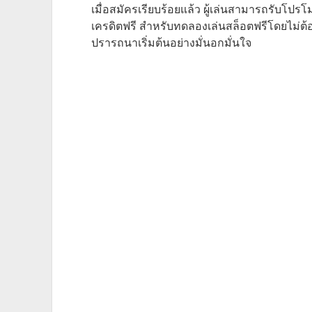
เมื่อสมัครเรียบร้อยแล้ว ผู้เล่นสามารถรับโปรโม
เครดิตฟรี สำหรับทดลองเล่นสล็อตฟรีโดยไม่ต้อง
ปรารถนาเริ่มต้นอย่างมั่นอกมั่นใจ