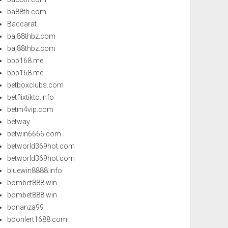
ba88th.com
Baccarat
baj88thbz.com
baj88thbz.com
bbp168.me
bbp168.me
betboxclubs.com
betflixtikto.info
betm4vip.com
betway
betwin6666.com
betworld369hot.com
betworld369hot.com
bluewin8888.info
bombet888.win
bombet888.win
bonanza99
boonlert1688.com