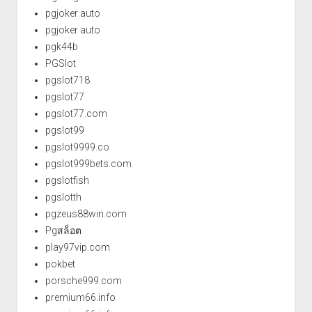
pgjoker auto
pgjoker auto
pgk44b
PGSlot
pgslot718
pgslot77
pgslot77.com
pgslot99
pgslot9999.co
pgslot999bets.com
pgslotfish
pgslotth
pgzeus88win.com
Pgสล็อต
play97vip.com
pokbet
porsche999.com
premium66.info