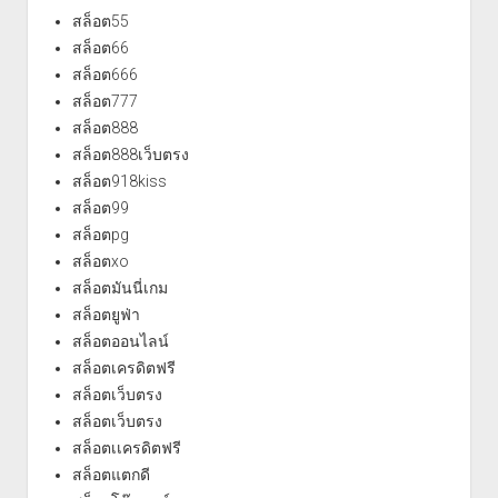
สล็อต55
สล็อต66
สล็อต666
สล็อต777
สล็อต888
สล็อต888เว็บตรง
สล็อต918kiss
สล็อต99
สล็อตpg
สล็อตxo
สล็อตมันนี่เกม
สล็อตยูฟ่า
สล็อตออนไลน์
สล็อตเครดิตฟรี
สล็อตเว็บตรง
สล็อตเว็บตรง
สล็อตเเครดิตฟรี
สล็อตแตกดี