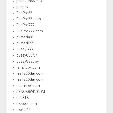
premium66.info
punpro
PunPro66
PunPro66.com
PunPro777
PunPro777.com
puntaek66
puntaek77
Pussy888
pussy888fun
pussy888play
ramclubx.com
rasri365day.com
rasri365day.com
realflikbet.com
RENO88WIN.COM
rich818
rizzbetx.com
rocket45