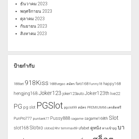
ธันวาคม 2023
พฤศจิกายน 2023
ตุลาคม 2023
กันยายน 2023
สิงหาคม 2023
ป้ายกำกับ
918Kiss
faro168
happy168
188bet
1688vegas สมัคร
funny18
Joker123
Joker123th
hengjing168
joker123auto
live22
PGSlot
PG
pg slot
pgslot99 สมัคร
PREMIUM66 เครดิตฟรี
Slot
Pussy888
PunPro777
sagame168th
puntaek77
sagame
บา
Slotxo
slot168
ดูหนัง
ufabet
slotxo24hr
temmax69
ทางเข้าpg