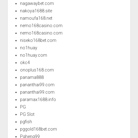
nagawaybet.com
nakoya1688.site
namoufa168.net
nemo168casino.com
nemo168casino.com
niseko168bet.com
no1huay
no1huay.com
okc4
onoplus168.com
panama888
pananthai99.com
pananthai99.com
paramax1688.info
PG
PG Slot
pgfish
pggold168bet.com
Pgheng99