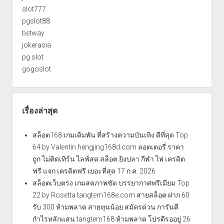
slot777
pgslot88
betway
jokerasia
pg slot
gogoslot
เรื่องล่าสุด
สล็อต168 เกมเดิมพัน ที่สร้างความบันเทิง ดีที่สุด Top
64 by Valentin hengjing168d.com ลอตเตอรี่ ราคา
ถูก ไม่ติดเทิร์น ไลฟ์สด สล็อต ยิงปลา กีฬา ไพ่ เครดิต
ฟรี แจก เครดิตฟรี เยอะที่สุด 17 ก.ค. 2026
สล็อตเว็บตรง เกมสดภาพชัด บรรยากาศพรีเมียม Top
22 by Rosetta tangtem168e.com สายสล็อต ฝาก 60
รับ 300 ห้ามพลาด สายทุนน้อย สมัครด่วน การันตี
กำไรหลักแสน tangtem168 ห้ามพลาด โปรดีรออยู่ 26