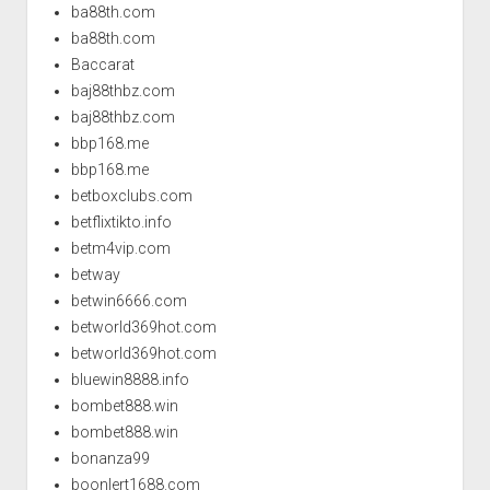
ba88th.com
ba88th.com
Baccarat
baj88thbz.com
baj88thbz.com
bbp168.me
bbp168.me
betboxclubs.com
betflixtikto.info
betm4vip.com
betway
betwin6666.com
betworld369hot.com
betworld369hot.com
bluewin8888.info
bombet888.win
bombet888.win
bonanza99
boonlert1688.com