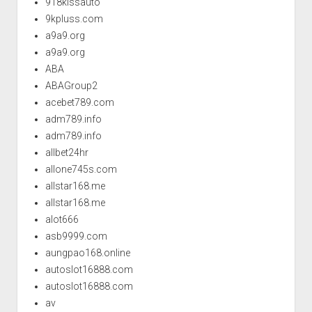
918kissauto
9kpluss.com
a9a9.org
a9a9.org
ABA
ABAGroup2
acebet789.com
adm789.info
adm789.info
allbet24hr
allone745s.com
allstar168.me
allstar168.me
alot666
asb9999.com
aungpao168.online
autoslot16888.com
autoslot16888.com
av