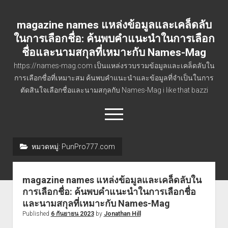
magazine names แหล่งข้อมูลและเคล็ดลับ
ในการเลือกชื่อ: ค้นพบคำแนะนำในการเลือก
ชื่อและนามสกุลที่เหมาะกับ Names-Mag
https://names-mag.com เป็นแหล่งรวบรวมข้อมูลและเคล็ดลับใน
การเลือกชื่อที่เหมาะสม ค้นพบคำแนะนำและข้อมูลที่จำเป็นในการ
ตัดสินใจเลือกชื่อและนามสกุลกับ Names-Mag i like that bazzi
open
menu
หมวดหมู่:
PunPro777.com
หน้าแรก
Blog
magazine names แหล่งข้อมูลและเคล็ดลับใน
Contact
การเลือกชื่อ: ค้นพบคำแนะนำในการเลือกชื่อ
และนามสกุลที่เหมาะกับ Names-Mag
Buy this Domain
Published
6 กันยายน 2023
by
Jonathan Hill