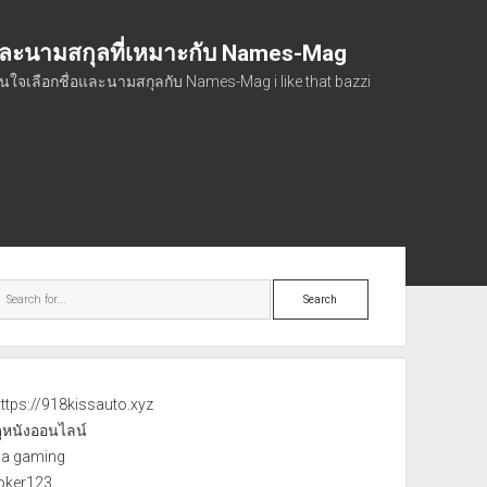
และนามสกุลที่เหมาะกับ Names-Mag
จเลือกชื่อและนามสกุลกับ Names-Mag i like that bazzi
ebar
Search
ttps://918kissauto.xyz
ดูหนังออนไลน์
sa gaming
joker123