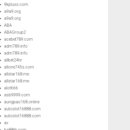
9kpluss.com
a9a9.org
a9a9.org
ABA
ABAGroup2
acebet789.com
adm789.info
adm789.info
allbet24hr
allone745s.com
allstar168.me
allstar168.me
alot666
asb9999.com
aungpao168.online
autoslot16888.com
autoslot16888.com
av
ba88th.com