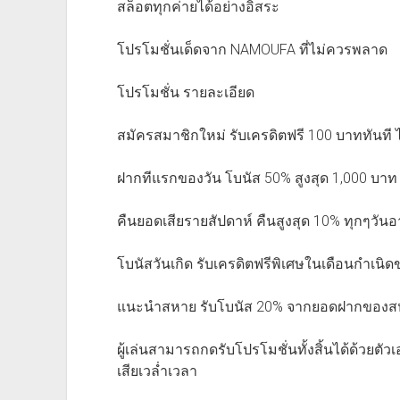
สล็อตทุกค่ายได้อย่างอิสระ
โปรโมชั่นเด็ดจาก NAMOUFA ที่ไม่ควรพลาด
โปรโมชั่น รายละเอียด
สมัครสมาชิกใหม่ รับเครดิตฟรี 100 บาททันที 
ฝากทีแรกของวัน โบนัส 50% สูงสุด 1,000 บาท
คืนยอดเสียรายสัปดาห์ คืนสูงสุด 10% ทุกๆวันอา
โบนัสวันเกิด รับเครดิตฟรีพิเศษในเดือนกำเนิ
แนะนำสหาย รับโบนัส 20% จากยอดฝากของส
ผู้เล่นสามารถกดรับโปรโมชั่นทั้งสิ้นได้ด้วยตัวเ
เสียเวล่ำเวลา