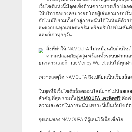
เว็บไซต์แห่งนี้มีจุดแข็งด้านความรวดเร็ว ปล
ให้บริการอย่างครบวงจร โดยผู้เล่นสามารถเริ
อัตโนมัติ รวมทั้งเข้าสู่การพนันได้ในทันทีด้
สะดวกบนทุกแพลตฟอร์ม พร้อมรับโปรโมชั่นพิ
และก็เก่าทุกๆวัน
สิ่งที่ทำให้ NAMOUFA ไม่เหมือนกับเว็บไซต
ความปลอดภัยสูงสุด พร้อมทั้งระบบฝากถอนออ
ธนาคารและก็ TrueMoney Wallet เล่นได้ทุกค่า
เพราะเหตุใด NAMOUFA ถึงเปลี่ยนเป็นเว็บสล็อ
ในยุคที่มีเว็บไซต์สล็อตออนไลน์มากไม่น้อยเลยทีเ
สำคัญที่สุด รวมทั้ง
NAMOUFA เครดิตฟรี
คือคำ
ความสะดวกในการพนัน เพราะนี่เป็นเว็บไซต์ตรงไ
จุดเด่นของ NAMOUFA ที่ผู้เล่นไว้เนื้อเชื่อใจ