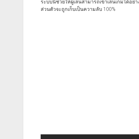
ระบบนี้ช่วยให้ผู้เล่นสามารถเข้าเล่นเกมได้อย่าง
ส่วนตัวจะถูกเก็บเป็นความลับ 100%