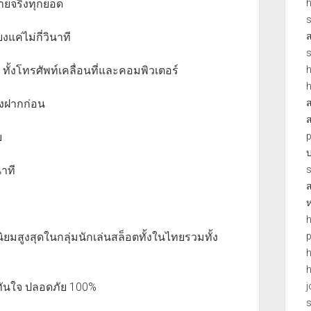
จ่ายจริงทุกยอด
h
แค่ไม่กี่วินาที
ทั้งโทรศัพท์เคลื่อนที่และคอมพิวเตอร์
h
h
องฝากก่อน
ย
าที
h
ยมสูงสุดในกลุ่มนักเล่นสล็อตทั้งในไทยรวมทั้ง
h
h
ทันใจ ปลอดภัย 100%
j