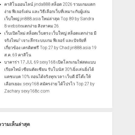
คาสิโนออนไลน์ jinda888 สล็อต 2026 รวมเกมแตก
ง่าย ฟีเจอร์เด่น และวิธีเลือกเว็บที่เหมาะกับผู้เล่น
เว็บใหญ่ jin888.asia ใหม่ล่าสุด Top 89 by Sandra
8 websiteแตกง่าย สิงหาคม 26
เว็บเปิดใหม่ สล็อตเว็บตรง เว็บใหญ่ สล็อตแตกง่าย มี
จริงไหม? เจาะลึกระบบเกม ฟีเจอร์ และปัจจัยที่
เกี่ยวข้อง เครดิตฟรี Top 27 by Chad jin888.asia 19
ส.ค. 69 คาสิโน
บาคาร่า 17 JUL 69 sexy168 เปิดโลกเกมไพ่สดแบบ
เรียลไทม์ เซียนตัดเซียน รับโบนัส 30%ยิ่งเล่นยิ่งได้
แคชแบค 10% ถอนได้จริงทุกเวลา เว็บดี มีโต๊ะให้
เลือกเยอะ sexy168 สมัครง่าย ได้โปรไว Top 27 by
Zachary sexy168c.com
ความเห็นล่าสุด