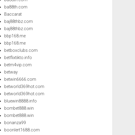
ba88th.com
Baccarat
baj88thbz.com
baj88thbz.com
bbp168.me
bbp168.me
betboxclubs.com
betflixtikto.info
betm4vip.com
betway
betwin6666.com
betworld369hot.com
betworld369hot.com
bluewin8888.info
bombet888.win
bombet888.win
bonanza99
boonlert1688.com