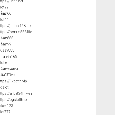
ttps://jin55.net
slot99
สล็อต66
slot44
ttps://judhai168.co
ttps://bonus888.life
สล็อต888
สล็อต99
pussy888
บาคาร่า168
slotxo
สล็อตทดลอง
หนังโป๊ไทย
ttps://1xbetth.vip
pgslot
ttps://allbet24hr.win
ttps://pgslotth.io
oker 123
slot777