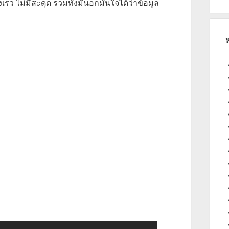
เร็ว ไม่มีสะดุด รวมทั้งมั่นอกมั่นใจได้ว่าข้อมูล