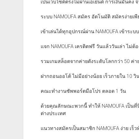
เป็นเว็บไซต์ตรงไม่ผ่านเอเย่นต์ การเงินมั่นคง 
ระบบ NAMOUFA สมัคร อัตโนมัติ สมัครง่ายเพียง
เข้าเล่นได้ทุกอุปกรณ์ผ่าน NAMOUFA เข้าระบบ 
แจก NAMOUFA เครดิตฟรี วันแล้ววันเล่า ไม่ต้
รวมเกมสล็อตจากค่ายดังระดับโลกกว่า 50 ค่า
ฝากถอนออโต้ ไม่มีอย่างน้อย เร็วภายใน 10 วิน
คณะทำงานซัพพอร์ตมือโปร ตลอด 1 วัน
ด้วยคุณลักษณะพวกนี้ ทำให้ NAMOUFA เป็นที่นิ
ต่างประเทศ
แนวทางสมัครเป็นสมาชิก NAMOUFA ง่าย เร็ว