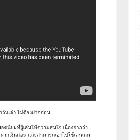
วันเล่า ไม่ต้องฝากก่อน
ดนิยมที่ผู้เล่นให้ความสนใจ เนื่องจากว่า
องฝากเงินก่อน และสามารถเอาไปใช้เล่นเกม