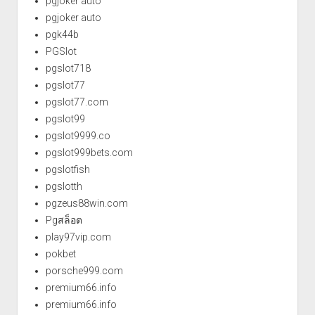
pgjoker auto
pgjoker auto
pgk44b
PGSlot
pgslot718
pgslot77
pgslot77.com
pgslot99
pgslot9999.co
pgslot999bets.com
pgslotfish
pgslotth
pgzeus88win.com
Pgสล็อต
play97vip.com
pokbet
porsche999.com
premium66.info
premium66.info