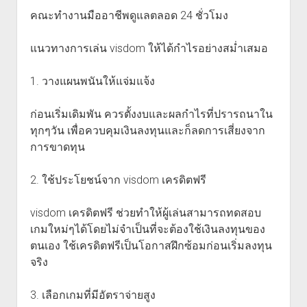
คณะทำงานมืออาชีพดูแลตลอด 24 ชั่วโมง
แนวทางการเล่น visdom ให้ได้กำไรอย่างสม่ำเสมอ
1. วางแผนพนันให้แจ่มแจ้ง
ก่อนเริ่มเดิมพัน ควรตั้งงบและผลกำไรที่ปรารถนาใน
ทุกๆวัน เพื่อควบคุมเงินลงทุนและก็ลดการเสี่ยงจาก
การขาดทุน
2. ใช้ประโยชน์จาก visdom เครดิตฟรี
visdom เครดิตฟรี ช่วยทำให้ผู้เล่นสามารถทดสอบ
เกมใหม่ๆได้โดยไม่จำเป็นที่จะต้องใช้เงินลงทุนของ
ตนเอง ใช้เครดิตฟรีเป็นโอกาสฝึกซ้อมก่อนเริ่มลงทุน
จริง
3. เลือกเกมที่มีอัตราจ่ายสูง