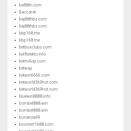
ba88th.com
Baccarat
baj88thbz.com
baj88thbz.com
bbp168.me
bbp168.me
betboxclubs.com
betflixtikto.info
betm4vip.com
betway
betwin6666.com
betworld369hot.com
betworld369hot.com
bluewin8888.info
bombet888.win
bombet888.win
bonanza99
boonlert1688.com