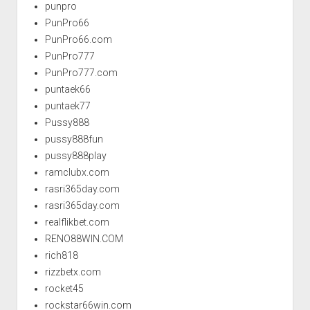
punpro
PunPro66
PunPro66.com
PunPro777
PunPro777.com
puntaek66
puntaek77
Pussy888
pussy888fun
pussy888play
ramclubx.com
rasri365day.com
rasri365day.com
realflikbet.com
RENO88WIN.COM
rich818
rizzbetx.com
rocket45
rockstar66win.com