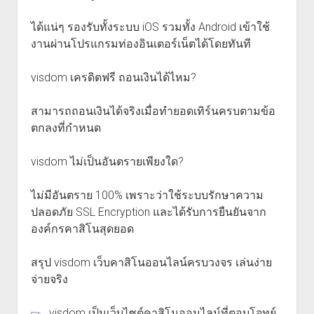
ได้แน่ๆ รองรับทั้งระบบ iOS รวมทั้ง Android เข้าใช้
งานผ่านโปรแกรมท่องอินเตอร์เน็ตได้โดยทันที
visdom เครดิตฟรี ถอนเงินได้ไหม?
สามารถถอนเงินได้จริงเมื่อทำยอดเทิร์นครบตามข้อ
ตกลงที่กำหนด
visdom ไม่เป็นอันตรายเพียงใด?
ไม่มีอันตราย 100% เพราะว่าใช้ระบบรักษาความ
ปลอดภัย SSL Encryption และได้รับการยืนยันจาก
องค์กรคาสิโนสุดยอด
สรุป visdom เว็บคาสิโนออนไลน์ครบวงจร เล่นง่าย
จ่ายจริง
visdom เป็นเว็บไซต์คาสิโนออนไลน์ที่ตอบโจทย์