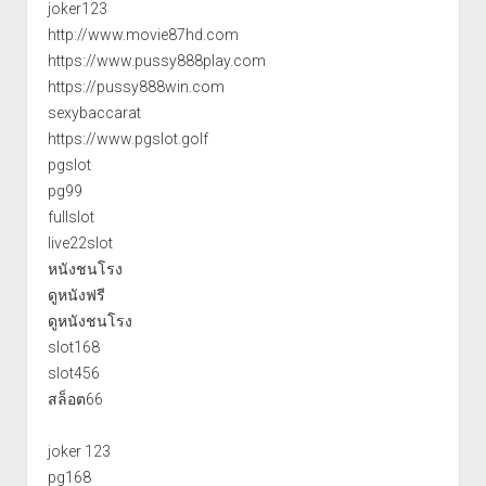
joker123
http://www.movie87hd.com
https://www.pussy888play.com
https://pussy888win.com
sexybaccarat
https://www.pgslot.golf
pgslot
pg99
fullslot
live22slot
หนังชนโรง
ดูหนังฟรี
ดูหนังชนโรง
slot168
slot456
สล็อต66
joker 123
pg168