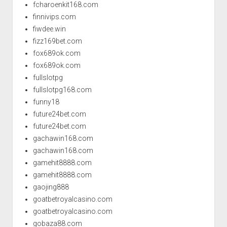
fcharoenkit168.com
finnivips.com
fiwdee.win
fizz169bet.com
fox689ok.com
fox689ok.com
fullslotpg
fullslotpg168.com
funny18
future24bet.com
future24bet.com
gachawin168.com
gachawin168.com
gamehit8888.com
gamehit8888.com
gaojing888
goatbetroyalcasino.com
goatbetroyalcasino.com
gobaza88.com