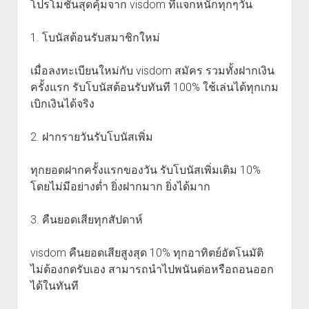
โปรโมชั่นสุดคุ้มจาก visdom ที่แจกหนักทุกๆวัน
1. โบนัสต้อนรับสมาชิกใหม่
เมื่อลงทะเบียนใหม่กับ visdom สมัคร รวมทั้งฝากเงิน
ครั้งแรก รับโบนัสต้อนรับทันที 100% ใช้เล่นได้ทุกเกม
เบิกเงินได้จริง
2. ฝากรายวันรับโบนัสเพิ่ม
ทุกยอดฝากครั้งแรกของวัน รับโบนัสเพิ่มเติม 10%
โดยไม่มีอย่างต่ำ ยิ่งฝากมาก ยิ่งได้มาก
3. คืนยอดเสียทุกสัปดาห์
visdom คืนยอดเสียสูงสุด 10% ทุกอาทิตย์อัตโนมัติ
ไม่ต้องกดรับเอง สามารถนำไปพนันต่อหรือถอนออก
ได้ในทันที