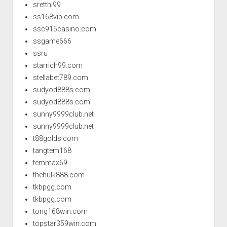
sretthi99
ss168vip.com
ssc915casino.com
ssgame666
ssru
starrich99.com
stellabet789.com
sudyod888s.com
sudyod888s.com
sunny9999club.net
sunny9999club.net
t88golds.com
tangtem168
temmax69
thehulk888.com
tkbpgg.com
tkbpgg.com
tong168win.com
topstar359win.com