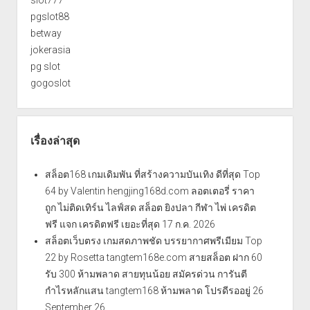
slot777
pgslot88
betway
jokerasia
pg slot
gogoslot
เรื่องล่าสุด
สล็อต168 เกมเดิมพัน ที่สร้างความบันเทิง ดีที่สุด Top
64 by Valentin hengjing168d.com ลอตเตอรี่ ราคา
ถูก ไม่ติดเทิร์น ไลฟ์สด สล็อต ยิงปลา กีฬา ไพ่ เครดิต
ฟรี แจก เครดิตฟรี เยอะที่สุด 17 ก.ค. 2026
สล็อตเว็บตรง เกมสดภาพชัด บรรยากาศพรีเมียม Top
22 by Rosetta tangtem168e.com สายสล็อต ฝาก 60
รับ 300 ห้ามพลาด สายทุนน้อย สมัครด่วน การันตี
กำไรหลักแสน tangtem168 ห้ามพลาด โปรดีรออยู่ 26
September 26