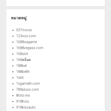
หมวดหมู่
037movie
123xos.com
1688sagame
1688vegasx.com
168slot
168สล็อต
188bet
188betth
1xbit
1xgameth.com
789pluss.com
8lots.me
918Kiss
918kissauto