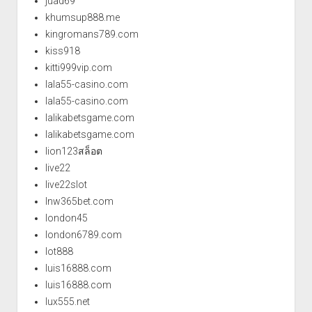
juad69
khumsup888.me
kingromans789.com
kiss918
kitti999vip.com
lala55-casino.com
lala55-casino.com
lalikabetsgame.com
lalikabetsgame.com
lion123สล็อต
live22
live22slot
lnw365bet.com
london45
london6789.com
lot888
luis16888.com
luis16888.com
lux555.net