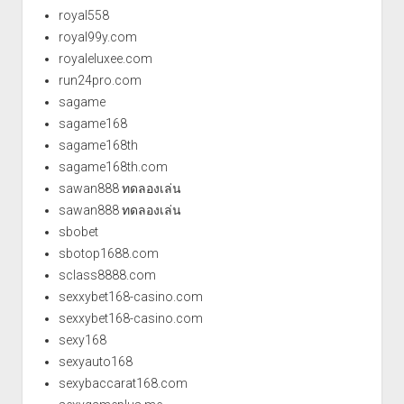
royal558
royal99y.com
royaleluxee.com
run24pro.com
sagame
sagame168
sagame168th
sagame168th.com
sawan888 ทดลองเล่น
sawan888 ทดลองเล่น
sbobet
sbotop1688.com
sclass8888.com
sexxybet168-casino.com
sexxybet168-casino.com
sexy168
sexyauto168
sexybaccarat168.com