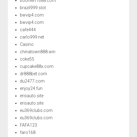
boonlert1688.com
brazil999 slot
bwvip4.com
bwvip4.com
cafe444
carlo999.net
Casino
chinatown888.win
coke55
cupcake88x.com
dr888bet.com
du2477.com
enjoy24.fun
erisauto.site
erisauto.site
eu369clubs.com
eu369clubs.com
FAFA123
faro168