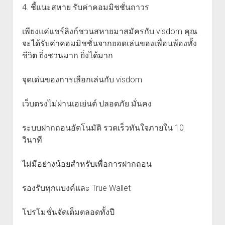
4. ชี้แนะสหาย รับค่าคอมมิชชั่นถาวร
เพียงแค่แชร์ลิงก์ชวนสหายมาสมัครกับ visdom คุณ
จะได้รับค่าคอมมิชชั่นจากยอดเล่นของเพื่อนพ้องทั้ง
ชีวิต ยิ่งชวนมาก ยิ่งได้มาก
จุดเด่นของการเลือกเล่นกับ visdom
เว็บตรงไม่ผ่านเอเย่นต์ ปลอดภัย มั่นคง
ระบบฝากถอนอัตโนมัติ รวดเร็วทันใจภายใน 10
วินาที
ไม่มีอย่างน้อยสำหรับเพื่อการฝากถอน
รองรับทุกแบงค์และ True Wallet
โปรโมชั่นจัดเต็มตลอดทั้งปี