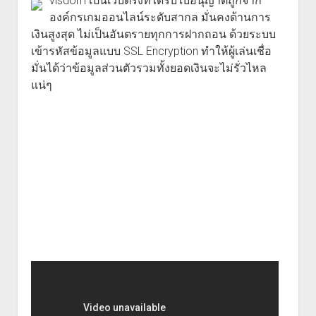
visdom เป็นเว็บตรงที่ได้รับใบอนุญาตถูกจาก
องค์กรเกมออนไลน์ระดับสากล มั่นคงด้านการ
เงินสูงสุด ไม่เป็นอันตรายทุกการฝากถอน ด้วยระบบ
เข้ารหัสข้อมูลแบบ SSL Encryption ทำให้ผู้เล่นเชื่อ
มั่นได้ว่าข้อมูลส่วนตัวรวมทั้งยอดเงินจะไม่รั่วไหล
แน่ๆ