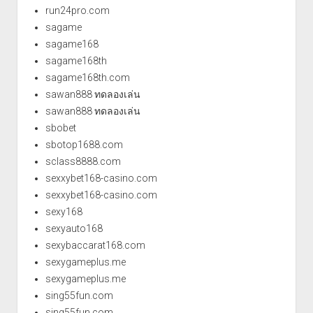
run24pro.com
sagame
sagame168
sagame168th
sagame168th.com
sawan888 ทดลองเล่น
sawan888 ทดลองเล่น
sbobet
sbotop1688.com
sclass8888.com
sexxybet168-casino.com
sexxybet168-casino.com
sexy168
sexyauto168
sexybaccarat168.com
sexygameplus.me
sexygameplus.me
sing55fun.com
sing55fun.com