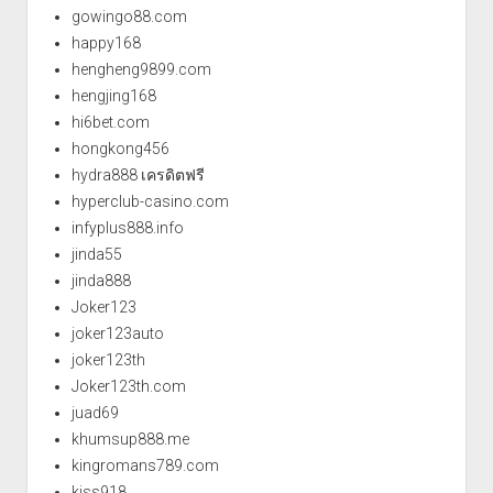
gowingo88.com
happy168
hengheng9899.com
hengjing168
hi6bet.com
hongkong456
hydra888 เครดิตฟรี
hyperclub-casino.com
infyplus888.info
jinda55
jinda888
Joker123
joker123auto
joker123th
Joker123th.com
juad69
khumsup888.me
kingromans789.com
kiss918