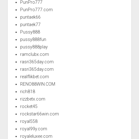
PunPro777
PunPro777.com
puntaek66
puntaek77
Pussy888
pussy888fun
pussy888play
ramclubx.com
rasri365day.com
rasri365day.com
realflikbet.com
RENO88WIN.COM
rich818
rizzbetx.com
rocket45
rockstar66win.com
royal558
royal99y.com
royaleluxee.com