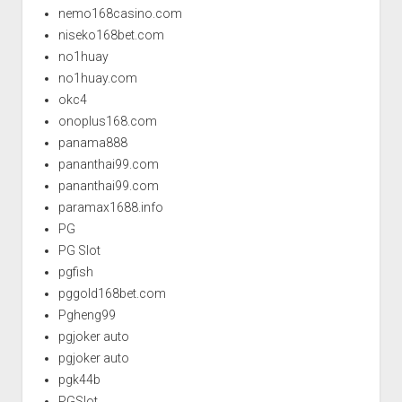
nemo168casino.com
niseko168bet.com
no1huay
no1huay.com
okc4
onoplus168.com
panama888
pananthai99.com
pananthai99.com
paramax1688.info
PG
PG Slot
pgfish
pggold168bet.com
Pgheng99
pgjoker auto
pgjoker auto
pgk44b
PGSlot