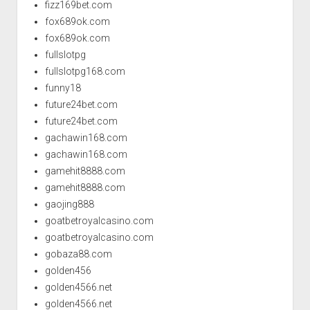
fizz169bet.com
fox689ok.com
fox689ok.com
fullslotpg
fullslotpg168.com
funny18
future24bet.com
future24bet.com
gachawin168.com
gachawin168.com
gamehit8888.com
gamehit8888.com
gaojing888
goatbetroyalcasino.com
goatbetroyalcasino.com
gobaza88.com
golden456
golden4566.net
golden4566.net