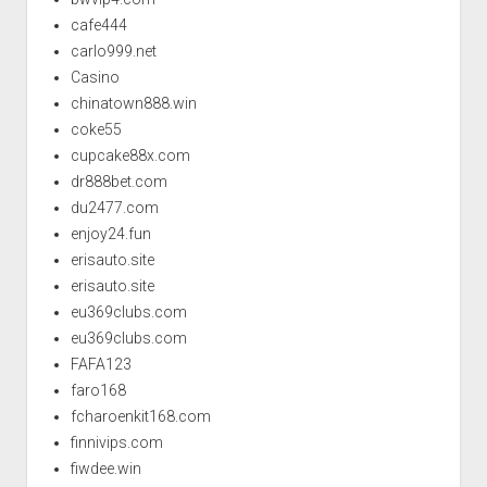
cafe444
carlo999.net
Casino
chinatown888.win
coke55
cupcake88x.com
dr888bet.com
du2477.com
enjoy24.fun
erisauto.site
erisauto.site
eu369clubs.com
eu369clubs.com
FAFA123
faro168
fcharoenkit168.com
finnivips.com
fiwdee.win