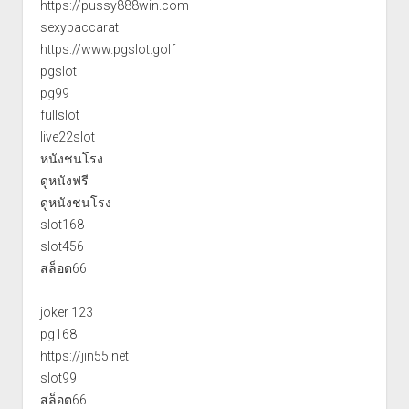
https://pussy888win.com
sexybaccarat
https://www.pgslot.golf
pgslot
pg99
fullslot
live22slot
หนังชนโรง
ดูหนังฟรี
ดูหนังชนโรง
slot168
slot456
สล็อต66
joker 123
pg168
https://jin55.net
slot99
สล็อต66