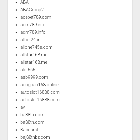
ABA
ABAGroup2
acebet789.com
adm789.info
adm789.info
allbet24hr
allone745s.com
allstar168.me
allstar168.me
alot666
asb9999.com
aungpao168.online
autoslot16888.com
autoslot16888.com
av
ba88th.com
ba88th.com
Baccarat
baj88thbz.com