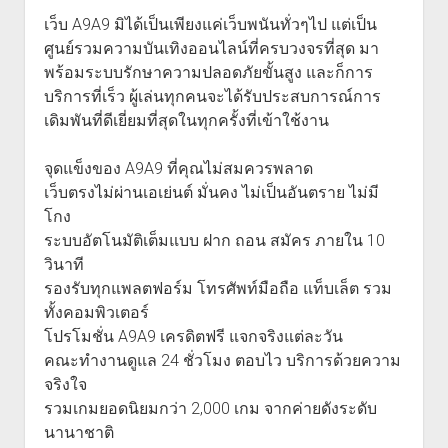
เว็บ A9A9 มิได้เป็นเพียงแค่เว็บพนันทั่วๆไป แต่เป็น
ศูนย์รวมความบันเทิงออนไลน์ที่ครบวงจรที่สุด มา
พร้อมระบบรักษาความปลอดภัยขั้นสูง และก็การ
บริการที่เร็ว ผู้เล่นทุกคนจะได้รับประสบการณ์การ
เดิมพันที่ดีเยี่ยมที่สุดในทุกครั้งที่เข้าใช้งาน
จุดแข็งของ A9A9 ที่คุณไม่สมควรพลาด
เว็บตรงไม่ผ่านเอเย่นต์ มั่นคง ไม่เป็นอันตราย ไม่มี
โกง
ระบบอัตโนมัติเต็มแบบ ฝาก ถอน สมัคร ภายใน 10
วินาที
รองรับทุกแพลตฟอร์ม โทรศัพท์มือถือ แท็บเล็ต รวม
ทั้งคอมพิวเตอร์
โปรโมชั่น A9A9 เครดิตฟรี แจกจริงแต่ละวัน
คณะทำงานดูแล 24 ชั่วโมง ตอบไว บริการด้วยความ
จริงใจ
รวมเกมยอดนิยมกว่า 2,000 เกม จากค่ายดังระดับ
นานาชาติ