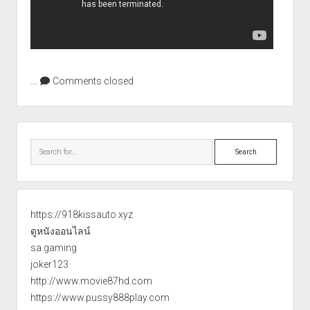
…
Comments closed
Sidebar
Search
https://918kissauto.xyz
ดูหนังออนไลน์
sa gaming
joker123
http://www.movie87hd.com
https://www.pussy888play.com