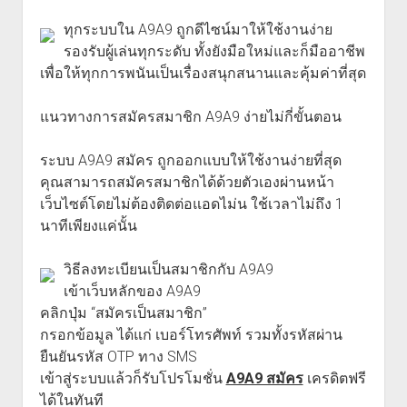
ทุกระบบใน A9A9 ถูกดีไซน์มาให้ใช้งานง่าย
รองรับผู้เล่นทุกระดับ ทั้งยังมือใหม่และก็มืออาชีพ
เพื่อให้ทุกการพนันเป็นเรื่องสนุกสนานและคุ้มค่าที่สุด
แนวทางการสมัครสมาชิก A9A9 ง่ายไม่กี่ขั้นตอน
ระบบ A9A9 สมัคร ถูกออกแบบให้ใช้งานง่ายที่สุด
คุณสามารถสมัครสมาชิกได้ด้วยตัวเองผ่านหน้า
เว็บไซต์โดยไม่ต้องติดต่อแอดไม่น ใช้เวลาไม่ถึง 1
นาทีเพียงแค่นั้น
วิธีลงทะเบียนเป็นสมาชิกกับ A9A9
เข้าเว็บหลักของ A9A9
คลิกปุ่ม “สมัครเป็นสมาชิก”
กรอกข้อมูล ได้แก่ เบอร์โทรศัพท์ รวมทั้งรหัสผ่าน
ยืนยันรหัส OTP ทาง SMS
เข้าสู่ระบบแล้วก็รับโปรโมชั่น
A9A9 สมัคร
เครดิตฟรี
ได้ในทันที