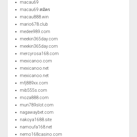
macau69
macau69 สมัคร
macau888.win
mario678.club
medee989.com
meekin365day.com
meekin365day.com
mercyrosa168.com
mexicanoo.com
mexicanoo.net
mexicanoo.net
mfj889xx.com
mib555s.com
moza888.com
mun789slot.com
nagawaybet.com
nakoya1688.site
namoufa168.net
nemo168casino.com