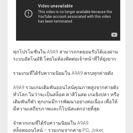
ทุกโปรโมชั่นใน A9A9 สามารถกดยอมรับได้เองผ่าน
ระบบอัตโนมัติ โดยไม่ต้องติดต่อเจ้าหน้าที่ให้ยุ่งยาก
รวมเกมที่ได้รับความนิยมใน A9A9 ครบทุกค่ายดัง
A9A9 รวมเกมเดิมพันออนไลน์คุณภาพสูงจากค่ายดัง
ทั่วโลก ไม่ว่าจะเป็นสล็อต คาสิโนสด เกมยิงปลา หรือ
เดิมพันกีฬา ทุกเกมมีการพัฒนาอย่างต่อเนื่อง เพื่อให้
มีความเสถียรภาพและก็โบนัสแตกง่ายที่สุด
จำพวกเกมที่ได้รับความนิยมใน A9A9
สล็อตออนไลน์ – รวมเกมจากค่าย PG, Joker,