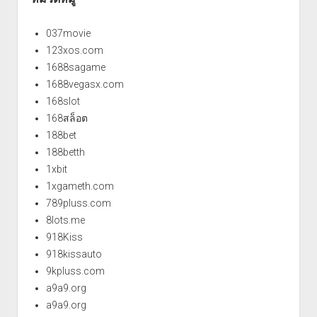
037movie
123xos.com
1688sagame
1688vegasx.com
168slot
168สล็อต
188bet
188betth
1xbit
1xgameth.com
789pluss.com
8lots.me
918Kiss
918kissauto
9kpluss.com
a9a9.org
a9a9.org