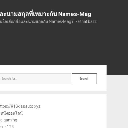
และนามสกุลที่เหมาะกับ Names-Mag
จเลือกชื่อและนามสกุลกับ Names-Mag i like that bazzi
ebar
Search
ttps://918kissauto.xyz
ดูหนังออนไลน์
sa gaming
joker123