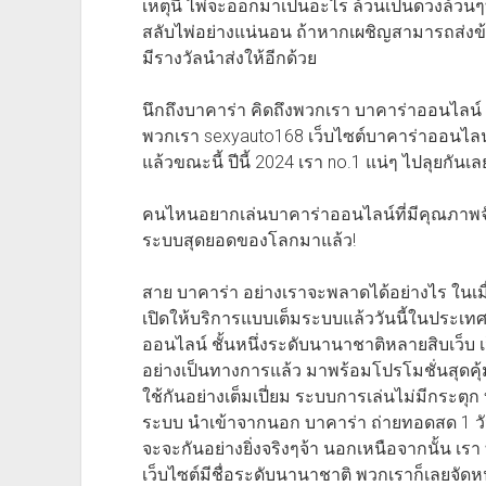
เหตุนี้ ไพ่จะออกมาเป็นอะไร ล้วนเป็นดวงล้วนๆทั
สลับไพ่อย่างแน่นอน ถ้าหากเผชิญสามารถส่งข้
มีรางวัลนำส่งให้อีกด้วย
นึกถึงบาคาร่า คิดถึงพวกเรา บาคาร่าออนไลน์ 
พวกเรา sexyauto168 เว็บไซต์บาคาร่าออนไลน
แล้วขณะนี้ ปีนี้ 2024 เรา no.1 แน่ๆ ไปลุยกันเล
คนไหนอยากเล่นบาคาร่าออนไลน์ที่มีคุณภาพจ
ระบบสุดยอดของโลกมาแล้ว!
สาย บาคาร่า อย่างเราจะพลาดได้อย่างไร ในเม
เปิดให้บริการแบบเต็มระบบแล้ววันนี้ในประเ
ออนไลน์ ชั้นหนึ่งระดับนานาชาติหลายสิบเว็บ เ
อย่างเป็นทางการแล้ว มาพร้อมโปรโมชั่นสุดคุ้
ใช้กันอย่างเต็มเปี่ยม ระบบการเล่นไม่มีกระต
ระบบ นำเข้าจากนอก บาคาร่า ถ่ายทอดสด 1 วั
จะจะกันอย่างยิ่งจริงๆจ้า นอกเหนือจากนั้น เรา
เว็บไซต์มีชื่อระดับนานาชาติ พวกเราก็เลยจัด