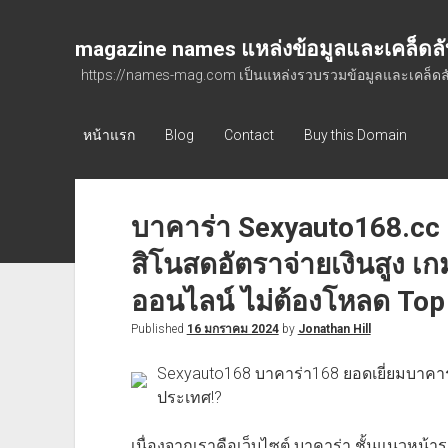
magazine names แหล่งข้อมูลและเคล็ดลั
https://names-mag.com เป็นแหล่งรวบรวมข้อมูลและเคล็ดลับ
หน้าแรก
Blog
Contact
Buy this Domain
บาคาร่า Sexyauto168.cc 
สิโนสดอัตราจ่ายเงินสูง เ
ออนไลน์ ไม่ต้องโหลด Top
Published
16 มกราคม 2024
by
Jonathan Hill
Sexyauto168 บาคาร่า168 ยอดเยี่ยมบาคาร่
ประเทศ!?
เนื่องจากเราคือเว็บไซต์ บาคาร่า ชั้นแนวหน้าระ