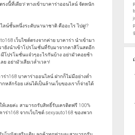
รงนี้ที่เดียว! ทางเข้าบาคาร่าออนไลน์ จัดหนัก
j
ไลน์ชั้นหนึ่งระดับนานาชาติ คืออะไร ไปดู!?
p
uto168 เว็บไซต์ตรงจากค่าย บาคาร่า นำเข้ามา
กเรายังนำเข้าโปรโมชั่นที่รับมาจากคาสิโนสดอีก
จะมีโปรโมชั่นแจ๋วๆอะไรกันบ้าง อย่ามัวคอยช้า
เ
ย อย่ามัวเสียเวล่ำเวลา!
ร่า168 บาคาร่าออนไลน์ ฝากก็ไม่มีอย่างต่ำ
หลักร้อย เล่นได้เป็นล้านเว็บของเราก็จ่ายได้
ห้เลยค่ะ สามารถรับสิทธิ์รับเครดิตฟรี 100%
บาคาร่า168 จากเว็บไซต์ sexyauto168 ของพวก
รับโบนัสเสริมเติม ลูกค้าทุกท่านจะสามารถรับ