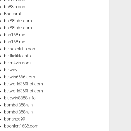
ba88th.com
Baccarat
baj88thbz.com
baj88thbz.com
bbp168.me
bbp168.me
betboxclubs.com
betflixtikto.info
betm4vip.com
betway
betwin6666.com
betworld369hot.com
betworld369hot.com
bluewin8888.info
bombet888.win
bombet888.win
bonanza99
boonlert1688.com