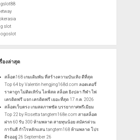
pgslot88
betway
okerasia
g slot
gogoslot
รื่องล่าสุด
สล็อต168 เกมเดิมพัน ที่สร้างความบันเทิง ดีที่สุด
Top 64 by Valentin hengjing168d.com ลอตเตอรี่
ราคาถูก ไม่ติดเทิร์น ไลฟ์สด สล็อต ยิงปลา กีฬา ไพ่
เครดิตฟรี แจก เครดิตฟรี เยอะที่สุด 17 ก.ค. 2026
สล็อตเว็บตรง เกมสดภาพชัด บรรยากาศพรีเมียม
Top 22 by Rosetta tangtem168e.com สายสล็อต
ฝาก 60 รับ 300 ห้ามพลาด สายทุนน้อย สมัครด่วน
การันตี กำไรหลักแสน tangtem168 ห้ามพลาด โปร
ดีรออยู่ 26 September 26