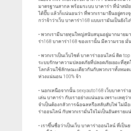
มาตรฐานสากล พร้อมระบบ บาคาร่า ที่นำสมัยที่
ได้ปั๊บ แล้วก็แน่นอนว่า ที่พวกเรามายืนอยู่ตรงจ
กว่าจ้าว่าเว็บ บาคาร่า168 แบบเรามันเป็นยังไง
• พวกเรามีนายทุนใหญ่สนับสนุนอยู่มากมายม
ร่า168 บาคาร่า168 ของเรานั้น มีความรวย มั่น
• พวกเราเป็นเว็บไซต์ บาคาร่าออนไลน์ ติด top 
ระบบรักษาความปลอดภัยที่ปลอดภัยเยอะที่สุดใ
โลกล้วนใช้ลักษณะเดียวกันกับพวกเราทั้งหม
ห่วงแน่นอน 100% จ้า
• นอกเหนือจากนั้น sexyauto168 เว็บบาคาร่
เล่น บาคาร่า กับเราอย่างแน่นอน เพราะเหตุว่
จำเป็นต้องกลัวการฉ้อฉลหรือสลับสับไพ่ ไม่มี
ร่าออนไลน์ กับพวกเรามั่นใจไม่เป็นอันตรายแน
• เราขึ้นชื่อว่าเป็นเว็บ บาคาร่าออนไลน์ ที่เป