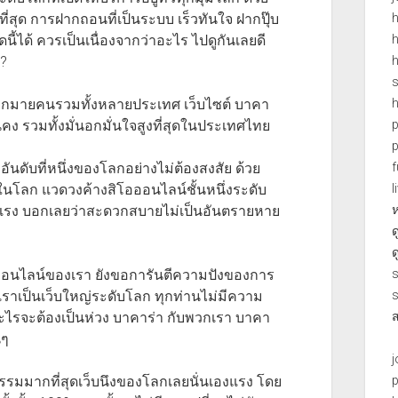
สุด การฝากถอนที่เป็นระบบ เร็วทันใจ ฝากปุ๊บ
ุดนี้ได้ ควรเป็นเนื่องจากว่าอะไร ไปดูกันเลยดี
!?
ากมายคนรวมทั้งหลายประเทศ เว็บไซต์ บาคา
h
คง รวมทั้งมั่นอกมั่นใจสูงที่สุดในประเทศไทย
อันดับที่หนึ่งของโลกอย่างไม่ต้องสงสัย ด้วย
f
นโลก แวดวงค้างสิโอออนไลน์ชั้นหนึ่งระดับ
l
ดแรง บอกเลยว่าสะดวกสบายไม่เป็นอันตรายหาย
ด
าออนไลน์ของเรา ยังขอการันตีความปังของการ
าเราเป็นเว็บใหญ่ระดับโลก ทุกท่านไม่มีความ
อะไรจะต้องเป็นห่วง บาคาร่า กับพวกเรา บาคา
่ๆ
j
็นธรรมมากที่สุดเว็บนึงของโลกเลยนั่นเองแรง โดย