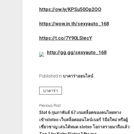
https://ow.ly/KPSu50Qp2QO
https://wow.in.th/sexyauto_168
https://t.co/7Y90LSIecY
http://gg.gg/sexyauto_168
Published in
บาคาร่าออนไลน์
บาคาร่า
Previous Post
Slot 6 กุมภาพันธ์ 67 เกมสล็อตของคนไทยทาง
เข้าslotxo เว็บสล็อตออนไลน์เบอร์ 1มือใหม่ หรือผู้
เชี่ยวชาญ เล่นได้หมด slotxo โอกาสรวยมาถึงแล้ว
Top 1 by Kirby Slotxo24hr.me