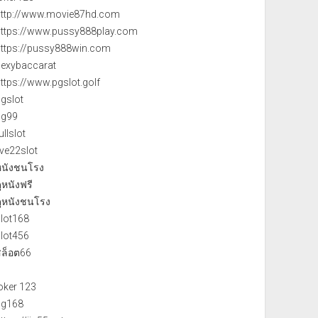
http://www.movie87hd.com
https://www.pussy888play.com
https://pussy888win.com
sexybaccarat
ttps://www.pgslot.golf
pgslot
pg99
ullslot
ive22slot
หนังชนโรง
ูหนังฟรี
ดูหนังชนโรง
slot168
slot456
สล็อต66
oker 123
pg168