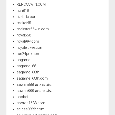
RENO88WIN.COM
rich818
rizzbetx.com
rocket45
rockstar66win.com
royal558
royal99y.com
royaleluxee.com
run24pro.com
sagame
sagame168
sagame168th
sagame168th.com
sawan888 ทดลองเล่น
sawan888 ทดลองเล่น
sbobet
sbotop1688.com
sclass8888.com