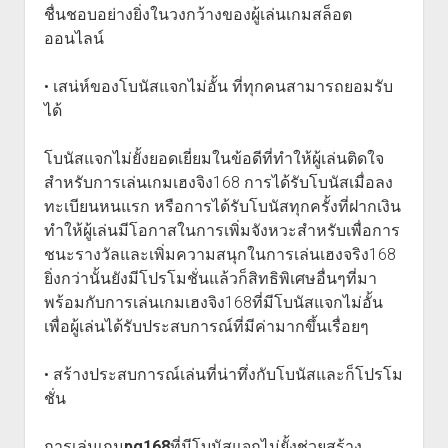
ชื่นชอบอย่างยิ่งในวงกว้างของผู้เล่นเกมสล็อต
ออนไลน์
• เสน่ห์ของโบนัสแจกไม่อั้น ที่ทุกคนสามารถยอมรับ
ได้
โบนัสแจกไม่ยั้งยอดเยี่ยมในข้อดีที่ทำให้ผู้เล่นติดใจ
สำหรับการเล่นเกมเฮงจิง168 การได้รับโบนัสเมื่อลง
ทะเบียนหนแรก หรือการได้รับโบนัสทุกครั้งที่ฝากเงิน
ทำให้ผู้เล่นมีโอกาสในการเพิ่มจังหวะสำหรับเพื่อการ
ชนะรางวัลและเพิ่มความสนุกในการเล่นเฮงจริง168
ยิ่งกว่านั้นยังมีโปรโมชั่นแล้วก็สิทธิพิเศษอื่นๆที่มา
พร้อมกับการเล่นเกมเฮงจิง168ที่มีโบนัสแจกไม่อั้น
เพื่อผู้เล่นได้รับประสบการณ์ที่มีค่ามากขึ้นเรื่อยๆ
• สร้างประสบการณ์เล่นที่น่าทึ่งกับโบนัสและก็โปรโม
ชั่น
การเล่นเกม
pg168
ที่มีโบนัสแจกไม่ยั้งช่วยสร้าง