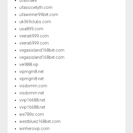
ufasnake
ufasocietyth.com
ufawinner99bet.com
uk369clubs.com
usa899.com
veera6999.com
veera6999.com
vegasisland168bet.com
vegasisland168bet.com
ver888.vip
vipmgm8.net
vipmgm8.net
visdomm.com
visdomm.net
vvip16688.net
vvip16688.net
we789s.com
westbluez168bet.com
winherovip.com