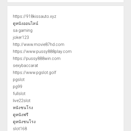
https://918kissauto.xyz
ดูหนังออนไลน์
sa gaming
joker123
http://www.movie87hd.com
https://www.pussy888play.com
https://pussy888win.com
sexybaccarat
https://www.pgslot.golf
pgslot
pg99
fullslot
live22slot
หนังชนโรง
ดูหนังฟรี
ดูหนังชนโรง
slot168