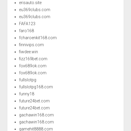
erisauto.site
eu369clubs.com
eu369clubs.com
FAFA123
faro168
fcharoenkit168.com
finnivips.com
fiwdee.win
fizz169bet.com
fox689ok.com
fox689ok.com
fullslotpg
fullslotpg168.com
funny18
future24bet.com
future24bet.com
gachawin168.com
gachawin168.com
gamehit8888.com