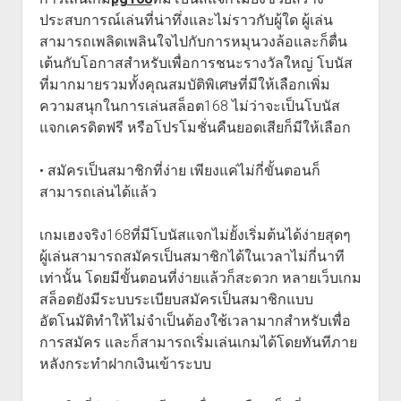
ประสบการณ์เล่นที่น่าทึ่งและไม่ราวกับผู้ใด ผู้เล่น
สามารถเพลิดเพลินใจไปกับการหมุนวงล้อและก็ตื่น
เต้นกับโอกาสสำหรับเพื่อการชนะรางวัลใหญ่ โบนัส
ที่มากมายรวมทั้งคุณสมบัติพิเศษที่มีให้เลือกเพิ่ม
ความสนุกในการเล่นสล็อต168 ไม่ว่าจะเป็นโบนัส
แจกเครดิตฟรี หรือโปรโมชั่นคืนยอดเสียก็มีให้เลือก
• สมัครเป็นสมาชิกที่ง่าย เพียงแค่ไม่กี่ขั้นตอนก็
สามารถเล่นได้แล้ว
เกมเฮงจริง168ที่มีโบนัสแจกไม่ยั้งเริ่มต้นได้ง่ายสุดๆ
ผู้เล่นสามารถสมัครเป็นสมาชิกได้ในเวลาไม่กี่นาที
เท่านั้น โดยมีขั้นตอนที่ง่ายแล้วก็สะดวก หลายเว็บเกม
สล็อตยังมีระบบระเบียบสมัครเป็นสมาชิกแบบ
อัตโนมัติทำให้ไม่จำเป็นต้องใช้เวลามากสำหรับเพื่อ
การสมัคร และก็สามารถเริ่มเล่นเกมได้โดยทันทีภาย
หลังกระทำฝากเงินเข้าระบบ