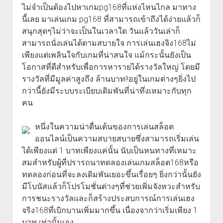
ไม่จำเป็นต้องไปหาเกมpg168ที่แห่งไหนไกล มาทาง
นี้เลย มาเล่นเกม pg168 ที่สามารถเข้าถึงได้ง่ายแล้วก็
สนุกสุดๆไม่ว่าจะเป็นในเวลาใด วันแล้ววันเล่าก็
สามารถนั่งเล่นได้ตามสบายใจ การเล่นเฮงจิง168ไม่
เพียงแต่เพลินใจกับเกมที่น่าสนใจ แม้กระนั้นยังเป็น
โอกาสที่ดีสำหรับเพื่อการหารายได้รางวัลใหญ่ โดยมี
รางวัลที่มีมูลค่าสูงถึง ล้านบาท!!อยู่ในเกมต่างๆยิ่งไป
กว่านี้ยังมีระบบระเบียบเดิมพันที่น่าทึ่งเหมาะกับทุก
คน
หนึ่งในความน่าตื่นเต้นของการเล่นสล็อต
ออนไลน์เป็นความสบายสบายซึ่งสามารถเริ่มเล่น
ได้เพียงแต่ 1 บาทเพียงแค่นั้น นับเป็นหนทางที่เหมาะ
สมสำหรับผู้ที่ปรารถนาทดลองเล่นเกมสล็อต168หรือ
ทดลองก่อนที่จะลงเดิมพันเยอะขึ้นเรื่อยๆ ยิ่งกว่านั้นยัง
มีโบนัสแล้วก็โปรโมชั่นต่างๆที่ช่วยเพิ่มจังหวะสำหรับ
การชนะรางวัลและก็สร้างประสบการณ์การเล่นเฮง
จริง168ที่เบิกบานเพิ่มมากขึ้น เนื่องจากว่าเริ่มเพียง 1
บาท เท่านั้นเอง