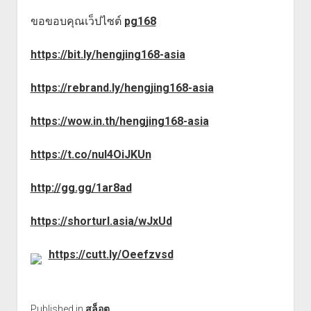
ขอขอบคุณเว็ปไซต์
pg168
https://bit.ly/hengjing168-asia
https://rebrand.ly/hengjing168-asia
https://wow.in.th/hengjing168-asia
https://t.co/nuI4OiJKUn
http://gg.gg/1ar8ad
https://shorturl.asia/wJxUd
https://cutt.ly/Oeefzvsd
Published in
สล็อต