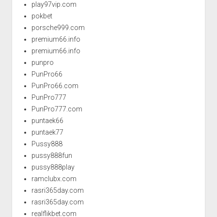
play97vip.com
pokbet
porsche999.com
premium66.info
premium66.info
punpro
PunPro66
PunPro66.com
PunPro777
PunPro777.com
puntaek66
puntaek77
Pussy888
pussy888fun
pussy888play
ramclubx.com
rasri365day.com
rasri365day.com
realflikbet.com