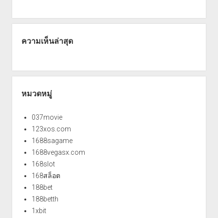
ความเห็นล่าสุด
หมวดหมู่
037movie
123xos.com
1688sagame
1688vegasx.com
168slot
168สล็อต
188bet
188betth
1xbit