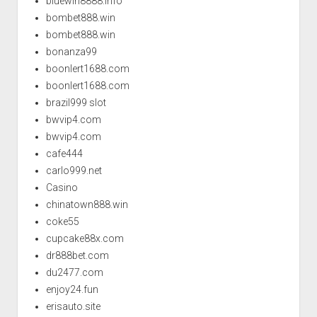
bluewin8888.info
bombet888.win
bombet888.win
bonanza99
boonlert1688.com
boonlert1688.com
brazil999 slot
bwvip4.com
bwvip4.com
cafe444
carlo999.net
Casino
chinatown888.win
coke55
cupcake88x.com
dr888bet.com
du2477.com
enjoy24.fun
erisauto.site