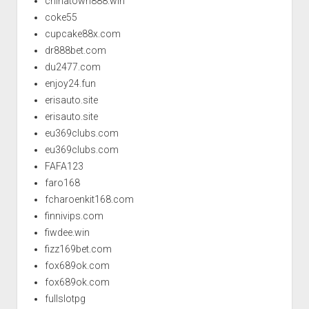
chinatown888.win
coke55
cupcake88x.com
dr888bet.com
du2477.com
enjoy24.fun
erisauto.site
erisauto.site
eu369clubs.com
eu369clubs.com
FAFA123
faro168
fcharoenkit168.com
finnivips.com
fiwdee.win
fizz169bet.com
fox689ok.com
fox689ok.com
fullslotpg