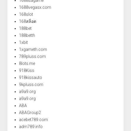
1688sagame
1688vegasx.com
168slot
168สล็อต
188bet
188betth
1xbit
1xgameth.com
789pluss.com
8lots.me
918Kiss
918kissauto
9kpluss.com
a9a9.org
a9a9.org
ABA
ABAGroup2
acebet789.com
adm789.info