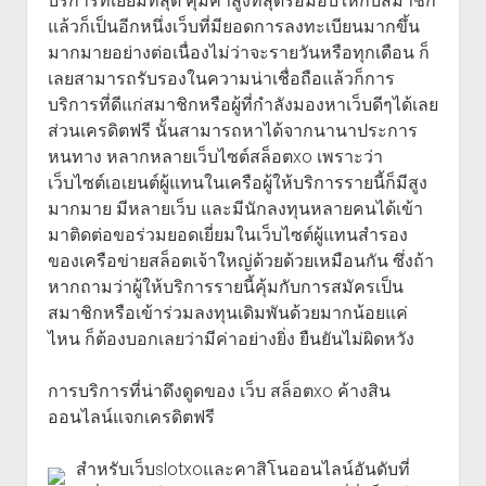
บริการที่เยี่ยมที่สุด คุ้มค่าสูงที่สุดรอมอบให้กับสมาชิก
แล้วก็เป็นอีกหนึ่งเว็บที่มียอดการลงทะเบียนมากขึ้น
มากมายอย่างต่อเนื่องไม่ว่าจะรายวันหรือทุกเดือน ก็
เลยสามารถรับรองในความน่าเชื่อถือแล้วก็การ
บริการที่ดีแก่สมาชิกหรือผู้ที่กำลังมองหาเว็บดีๆได้เลย
ส่วนเครดิตฟรี นั้นสามารถหาได้จากนานาประการ
หนทาง หลากหลายเว็บไซต์สล็อตxo เพราะว่า
เว็บไซต์เอเยนต์ผู้แทนในเครือผู้ให้บริการรายนี้ก็มีสูง
มากมาย มีหลายเว็บ และมีนักลงทุนหลายคนได้เข้า
มาติดต่อขอร่วมยอดเยี่ยมในเว็บไซต์ผู้แทนสำรอง
ของเครือข่ายสล็อตเจ้าใหญ่ด้วยด้วยเหมือนกัน ซึ่งถ้า
หากถามว่าผู้ให้บริการรายนี้คุ้มกับการสมัครเป็น
สมาชิกหรือเข้าร่วมลงทุนเดิมพันด้วยมากน้อยแค่
ไหน ก็ต้องบอกเลยว่ามีค่าอย่างยิ่ง ยืนยันไม่ผิดหวัง
การบริการที่น่าดึงดูดของ เว็บ สล็อตxo ค้างสิน
ออนไลน์แจกเครดิตฟรี
สำหรับเว็บslotxoและคาสิโนออนไลน์อันดับที่