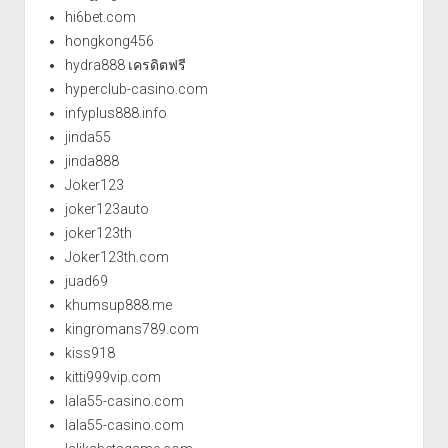
hi6bet.com
hongkong456
hydra888 เครดิตฟรี
hyperclub-casino.com
infyplus888.info
jinda55
jinda888
Joker123
joker123auto
joker123th
Joker123th.com
juad69
khumsup888.me
kingromans789.com
kiss918
kitti999vip.com
lala55-casino.com
lala55-casino.com