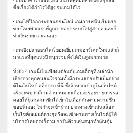
• เกมบาคาร่าออนไลน์ เกมไพ่สุดฮิตลำดับต้นๆที่ลือ
ชื่อเรื่องได้กำไรได้สูง จบเกมได้ไว
• เกมไพ่ป๊อกกระดอนออนไลน์ เกมการพนันเริ่มแรก
ของไทยพวกเราที่ถูกถ่ายทอดระบบไปสู่สากล และก็
ทำเงินง่ายกว่าเล่นเอง
• เกมยิงปลาออนไลน์ ยอดเยี่ยมเกมอาร์เคดใหม่แล้วก็
มาแรงที่สุดแห่งปี สนุกรวมทั้งได้เงินสูงมากมาย
ทั้งยัง 4 เกมนี้เป็นเพียงแต่อันดับเกมเด็ดๆที่เหล่านัก
เสี่ยงดวงทุกคนสนใจรวมทั้งมีกระแสตอบรับเป็นอย่าง
ดีในเว็บไซต์ สล็อตxo ที่นี้ ซึ่งถ้าหากเข้าดูในเว็บไซต์
จริงจะพบว่ามีเกมจำนวนมากเกือบจะร้อยรายการรอ
คอยให้ผู้เล่นสมาชิกได้เข้าไปเลือกกันตามความชื่น
ชอบนั่นเอง ไม่ว่าจะเข้าผ่าน ปากทางเข้าเล่นสล็อต
เว็บไซต์เอเย่นต์ต่างๆหรือจะเข้าผ่านทางเว็บไซต์ผู้ให้
บริการโดยตรงก็ตาม การันตีว่าเล่นสนุกทำเงินคุ้ม