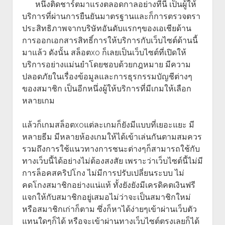
หนึ่งติดชาร์ตมาแรงตลอดกาลอย่างที่นี่ เป็นผู้ให้
บริการที่ผ่านการยืนยันมาตรฐานและก็การตรวจตรา
ประสิทธิภาพจากบริษัทอันดับแรกๆของเอเชียด้าน
การออกเอกสารสิทธิ์การให้บริการกับเว็บไซต์ด้านนี้
มาแล้ว ดังนั้น สล็อตxo ก็เลยเป็นเว็บไซต์ที่เปิดให้
บริการอย่างแม่นยำโดยชอบด้วยกฎหมาย มีความ
ปลอดภัยในเรื่องข้อมูลและการธุรกรรมบัญชีต่างๆ
ของสมาชิก เป็นอีกหนึ่งผู้ให้บริการที่มีเกมให้เลือก
หลายเกม
แล้วก็เกมสล็อตxoแต่ละเกมก็ยังมีแบบที่เยอะแยะ มี
หลายธีม มีหลายห้องเกมให้ได้เข้าเล่นกันตามสมควร
รวมถึงการใช้แนวทางการชนะต่างๆก็สามารถใช้กับ
ทางเว็บนี้ได้อย่างไม่ต้องสงสัย เพราะว่าเว็บไซต์นี้ไม่มี
การล็อคสคริปโกง ไม่มีการปรับเปลี่ยนระบบ ไม่
คดโกงสมาชิกอย่างแน่แท้ ทั้งยังยังมีเครดิคตเงินฟรี
แจกให้กับสมาชิกอยู่เสมอไม่ว่าจะเป็นสมาชิกใหม่
หรือสมาชิกเก่าก็ตาม ซึ่งก็หาได้ง่ายๆเข้าผ่านเว็บตัว
แทนใดๆก็ได้ หรือจะเข้าผ่านทางเว็บไซต์ตรงเลยก็ได้