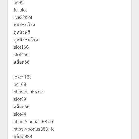
pg99
fullslot
live22slot
หนังชนโรง
ดูหนังฟรี
ดูหนังชนโรง
slot168
slot456
สล็อต66
joker 123
pg168
https://jin55.net
slot99
สล็อต66
slot44
https://judhai168.co
https://bonus888.life
สล็อต888