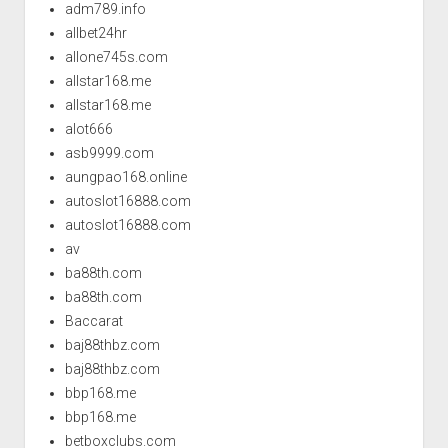
adm789.info
allbet24hr
allone745s.com
allstar168.me
allstar168.me
alot666
asb9999.com
aungpao168.online
autoslot16888.com
autoslot16888.com
av
ba88th.com
ba88th.com
Baccarat
baj88thbz.com
baj88thbz.com
bbp168.me
bbp168.me
betboxclubs.com