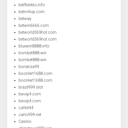
betflixtikto.info
betm4vip.com
betway
betwin6666.com
betworld369hot.com
betworld369hot.com
bluewin8888.info
bombet888.win
bombet888.win
bonanza99
boonlert1688.com
boonlert1688.com
brazil999 slot
bwvip4.com
bwvip4.com
cafe444
carlo999.net
Casino