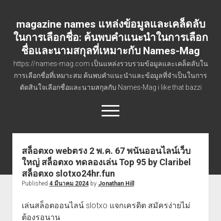
magazine names แหล่งข้อมูลและเคล็ดลับ
ในการเลือกชื่อ: ค้นพบคำแนะนำในการเลือก
ชื่อและนามสกุลที่เหมาะกับ Names-Mag
https://names-mag.com เป็นแหล่งรวบรวมข้อมูลและเคล็ดลับใน
การเลือกชื่อที่เหมาะสม ค้นพบคำแนะนำและข้อมูลที่จำเป็นในการ
ตัดสินใจเลือกชื่อและนามสกุลกับ Names-Mag i like that bazzi
open
menu
สล็อตxo webตรง 2 พ.ค. 67 พนันออนไลน์เว็บ
หน้าแรก
ใหญ่ สล็อตxo ทดลองเล่น Top 95 by Claribel
Blog
สล็อตxo slotxo24hr.fun
Contact
Published
4 มีนาคม 2024
by
Jonathan Hill
Buy this Domain
เล่นสล็อตออนไลน์ slotxo แจกเครดิต สมัครง่ายไม่
ต้องรอนาน