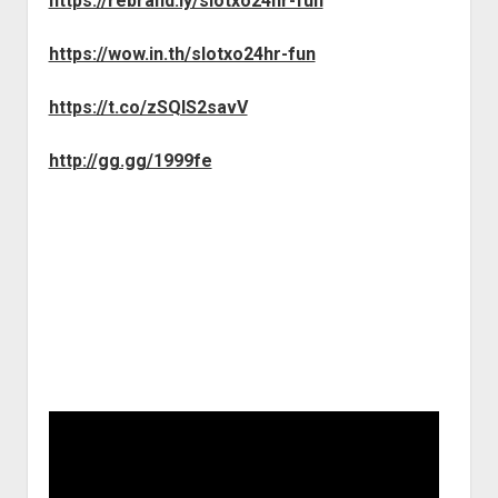
https://rebrand.ly/slotxo24hr-fun
https://wow.in.th/slotxo24hr-fun
https://t.co/zSQIS2savV
http://gg.gg/1999fe