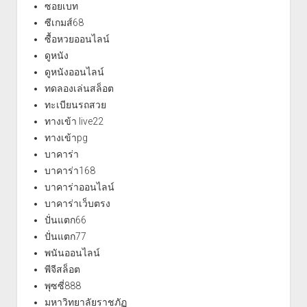
ซอยเบท
ซีเกมส์68
ซื้อหวยออนไลน์
ดูหนัง
ดูหนังออนไลน์
ทดลองเล่นสล็อต
ทะเบียนรถสวย
ทางเข้า live22
ทางเข้าpg
บาคาร่า
บาคาร่า168
บาคาร่าออนไลน์
บาคาร่าเว็บตรง
ปั่นแตก66
ปั่นแตก77
พนันออนไลน์
พีจีสล็อต
พุซซี่888
มหาวิทยาลัยราชภัฏ