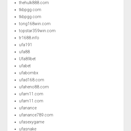
thehulk888.com
tkbpgg.com
tkbpgg.com
tong168win.com
topstar359win.com
tr1688.info
ufa191
ufa88
Ufa89bet
ufabet
ufabombx
ufad168.com
ufaheno88.com
ufam11.com
ufam11.com
ufanance
ufanance789.com
ufasexygame
ufasnake