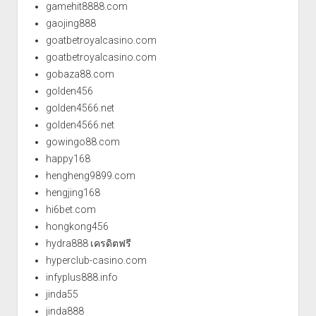
gamehit8888.com
gaojing888
goatbetroyalcasino.com
goatbetroyalcasino.com
gobaza88.com
golden456
golden4566.net
golden4566.net
gowingo88.com
happy168
hengheng9899.com
hengjing168
hi6bet.com
hongkong456
hydra888 เครดิตฟรี
hyperclub-casino.com
infyplus888.info
jinda55
jinda888