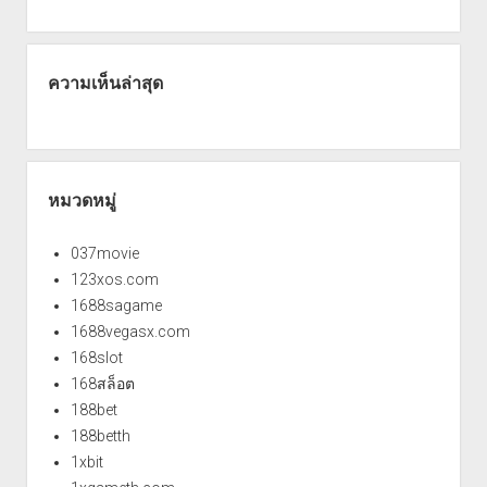
ความเห็นล่าสุด
หมวดหมู่
037movie
123xos.com
1688sagame
1688vegasx.com
168slot
168สล็อต
188bet
188betth
1xbit