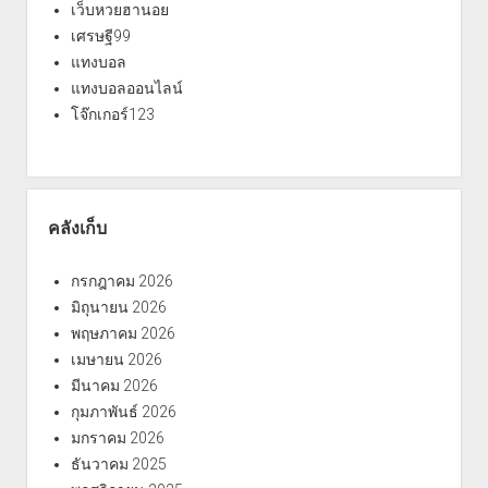
เว็บหวยฮานอย
เศรษฐี99
แทงบอล
แทงบอลออนไลน์
โจ๊กเกอร์123
คลังเก็บ
กรกฎาคม 2026
มิถุนายน 2026
พฤษภาคม 2026
เมษายน 2026
มีนาคม 2026
กุมภาพันธ์ 2026
มกราคม 2026
ธันวาคม 2025