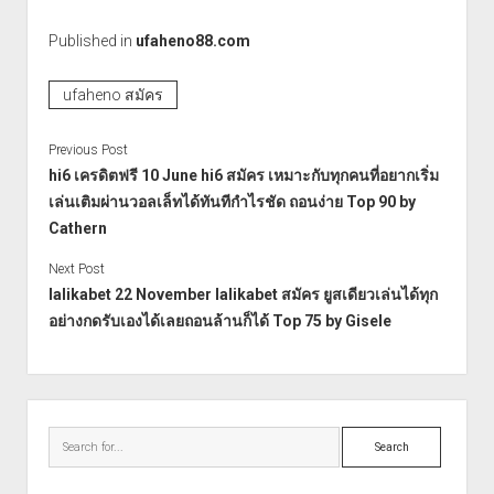
Published in
ufaheno88.com
ufaheno สมัคร
Previous Post
hi6 เครดิตฟรี 10 June hi6 สมัคร เหมาะกับทุกคนที่อยากเริ่ม
เล่นเติมผ่านวอลเล็ทได้ทันทีกำไรชัด ถอนง่าย Top 90 by
Cathern
Next Post
lalikabet 22 November lalikabet สมัคร ยูสเดียวเล่นได้ทุก
อย่างกดรับเองได้เลยถอนล้านก็ได้ Top 75 by Gisele
Sidebar
Search