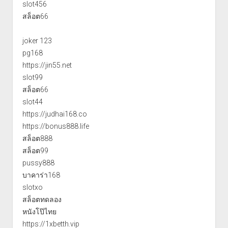
slot456
สล็อต66
joker 123
pg168
https://jin55.net
slot99
สล็อต66
slot44
https://judhai168.co
https://bonus888.life
สล็อต888
สล็อต99
pussy888
บาคาร่า168
slotxo
สล็อตทดลอง
หนังโป๊ไทย
https://1xbetth.vip