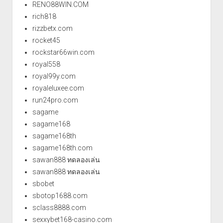
RENO88WIN.COM
rich818
rizzbetx.com
rocket45
rockstar66win.com
royal558
royal99y.com
royaleluxee.com
run24pro.com
sagame
sagame168
sagame168th
sagame168th.com
sawan888 ทดลองเล่น
sawan888 ทดลองเล่น
sbobet
sbotop1688.com
sclass8888.com
sexxybet168-casino.com