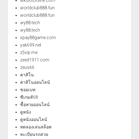
wkslotonline.com
worldclub888.fun
worldclub888.fun
wy88.tech
wy88.tech
xpay88game.com
yak699.net
z5vip.me
zeed1911.com
zeus66
คาสิโน
คาสิโนออนไลน์
ซอยเบท
ซีเกมส์68
ซื้อหวยออนไลน์
ดูหนัง
ดูหนังออนไลน์
ทดลองเล่นสล็อต
ทะเบียนรถสวย