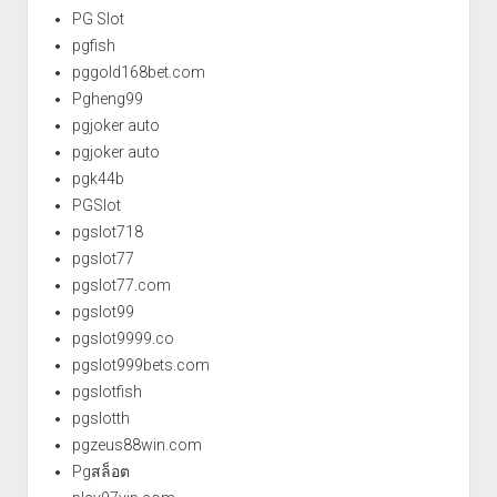
PG Slot
pgfish
pggold168bet.com
Pgheng99
pgjoker auto
pgjoker auto
pgk44b
PGSlot
pgslot718
pgslot77
pgslot77.com
pgslot99
pgslot9999.co
pgslot999bets.com
pgslotfish
pgslotth
pgzeus88win.com
Pgสล็อต