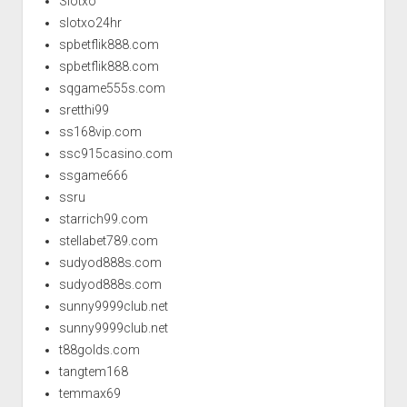
Slotxo
slotxo24hr
spbetflik888.com
spbetflik888.com
sqgame555s.com
sretthi99
ss168vip.com
ssc915casino.com
ssgame666
ssru
starrich99.com
stellabet789.com
sudyod888s.com
sudyod888s.com
sunny9999club.net
sunny9999club.net
t88golds.com
tangtem168
temmax69