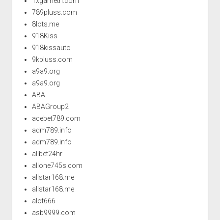
1xgameth.com
789pluss.com
8lots.me
918Kiss
918kissauto
9kpluss.com
a9a9.org
a9a9.org
ABA
ABAGroup2
acebet789.com
adm789.info
adm789.info
allbet24hr
allone745s.com
allstar168.me
allstar168.me
alot666
asb9999.com