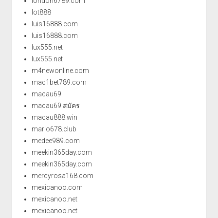
london6789.com
lot888
luis16888.com
luis16888.com
lux555.net
lux555.net
m4newonline.com
mac1bet789.com
macau69
macau69 สมัคร
macau888.win
mario678.club
medee989.com
meekin365day.com
meekin365day.com
mercyrosa168.com
mexicanoo.com
mexicanoo.net
mexicanoo.net