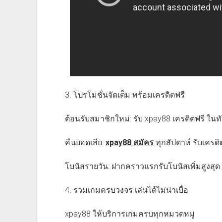
3. โปรโมชั่นจัดเต็ม พร้อมเครดิตฟรี
ต้อนรับสมาชิกใหม่: รับ xpay88 เครดิตฟรี ในท
คืนยอดเสีย:
xpay88 สมัคร
ทุกสัปดาห์ รับเครดิ
โบนัสรายวัน: ฝากคราวแรกรับโบนัสเพิ่มสูงสุ
4. รวมเกมครบวงจร เล่นได้ไม่น่าเบื่อ
xpay88 ให้บริการเกมครบทุกหมวดหมู่