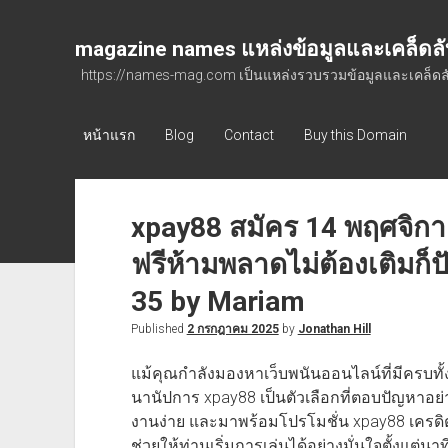
magazine names แหล่งข้อมูลและเคล็ดลั
https://names-mag.com เป็นแหล่งรวบรวมข้อมูลและเคล็ดลับ
หน้าแรก
Blog
Contact
Buy this Domain
xpay88 สมัคร 14 พฤศจิกา
ฟรีห้ามพลาดไม่ต้องเติมก็ป
35 by Mariam
Published
2 กรกฎาคม 2025
by
Jonathan Hill
แม้คุณกำลังมองหาเว็บพนันออนไลน์ที่มีครบทั
นานัปการ xpay88 เป็นตัวเลือกที่ตอบปัญหาอย่
งานง่าย และมาพร้อมโปรโมชั่น xpay88 เครดิ
ช่วยให้ท่านเริ่มการเล่นได้อย่างมั่นใจตั้งแต่นา