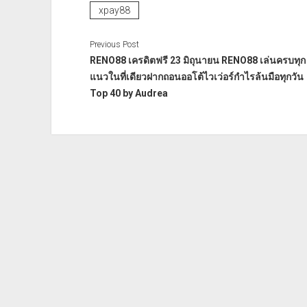
xpay88
Previous Post
RENO88 เครดิตฟรี 23 มิถุนายน RENO88 เล่นครบทุก
แนวในที่เดียวฝากถอนออโต้ไวเว่อร์กำไรล้นมือทุกวัน
Top 40 by Audrea