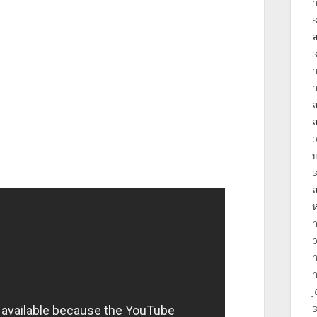
h
h
h
h
h
h
j