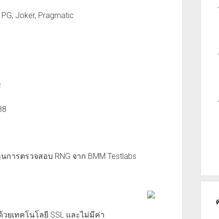
 PG, Joker, Pragmatic
ส
88
ผ่านการตรวจสอบ RNG จาก BMM Testlabs
ด้วยเทคโนโลยี SSL และไม่มีค่า