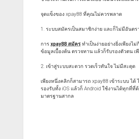
จุดแข็งของ xpay88 ที่คุณไม่ควรพลาด
1. ระบบสมัครเป็นสมาชิกง่าย และก็ไม่มีอันตร
การ
xpay88 สมัคร
ทำเป็นง่ายอย่างยิ่งเพียงไม
ข้อมูลเบื้องต้น ตรวจทาน แล้วก็รับรองตัวตน เพียง
2. เข้าสู่ระบบสะดวก รวดเร็วทันใจ ไม่มีสะดุด
เพียงหนึ่งคลิกก็สามารถ xpay88 เข้าระบบ ได้
รองรับทั้ง iOS แล้วก็ Android ใช้งานได้ทุกที่ท
มาตรฐานสากล