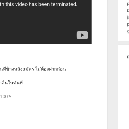
j
p
เ
ันทีข้างหลังสมัคร ไม่ต้องฝากก่อน
ตคืนในทันที
ด 100%