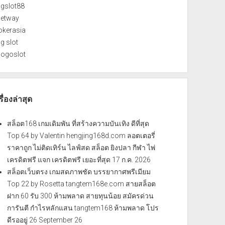
pgslot88
betway
okerasia
g slot
gogoslot
รื่องล่าสุด
สล็อต168 เกมเดิมพัน ที่สร้างความบันเทิง ดีที่สุด
Top 64 by Valentin hengjing168d.com ลอตเตอรี่
ราคาถูก ไม่ติดเทิร์น ไลฟ์สด สล็อต ยิงปลา กีฬา ไพ่
เครดิตฟรี แจก เครดิตฟรี เยอะที่สุด 17 ก.ค. 2026
สล็อตเว็บตรง เกมสดภาพชัด บรรยากาศพรีเมียม
Top 22 by Rosetta tangtem168e.com สายสล็อต
ฝาก 60 รับ 300 ห้ามพลาด สายทุนน้อย สมัครด่วน
การันตี กำไรหลักแสน tangtem168 ห้ามพลาด โปร
ดีรออยู่ 26 September 26