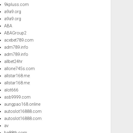
9kpluss.com
a9a9.org
a9a9.org
ABA
ABAGroup2
acebet789.com
adm789.info
adm789.info
allbet24hr
allone745s.com
allstar168.me
allstar168.me
alot666
asb9999.com
aungpao168.online
autoslot16888.com
autoslot16888.com
av
ba88th.com