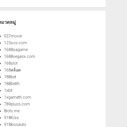
หมวดหมู่
037movie
123xos.com
1688sagame
1688vegasx.com
168slot
168สล็อต
188bet
188betth
1xbit
1xgameth.com
789pluss.com
8lots.me
918Kiss
918kissauto