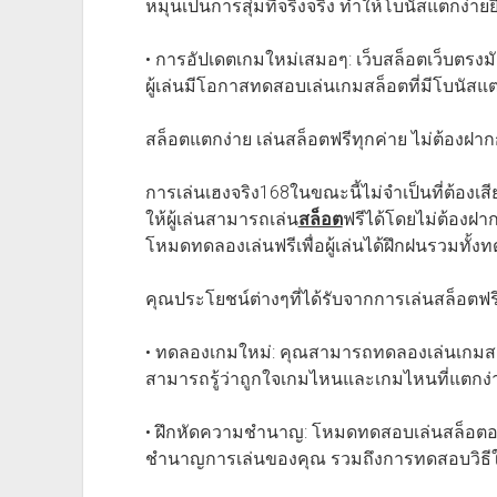
หมุนเป็นการสุ่มที่จริงจริง ทำให้โบนัสแตกง่ายยิ่
• การอัปเดตเกมใหม่เสมอๆ: เว็บสล็อตเว็บตรงม
ผู้เล่นมีโอกาสทดสอบเล่นเกมสล็อตที่มีโบนัสแต
สล็อตแตกง่าย เล่นสล็อตฟรีทุกค่าย ไม่ต้องฝาก
การเล่นเฮงจริง168ในขณะนี้ไม่จำเป็นที่ต้องเส
ให้ผู้เล่นสามารถเล่น
สล็อต
ฟรีได้โดยไม่ต้องฝาก
โหมดทดลองเล่นฟรีเพื่อผู้เล่นได้ฝึกฝนรวมทั
คุณประโยชน์ต่างๆที่ได้รับจากการเล่นสล็อตฟร
• ทดลองเกมใหม่: คุณสามารถทดลองเล่นเกมสล็อ
สามารถรู้ว่าถูกใจเกมไหนและเกมไหนที่แตกง่
• ฝึกหัดความชำนาญ: โหมดทดสอบเล่นสล็อตออ
ชำนาญการเล่นของคุณ รวมถึงการทดสอบวิธีให