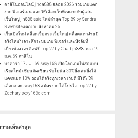
คาสิโนออนไลน์ jinda888 สล็อต 2026 รวมเกมแตก
ง่าย ฟีเจอร์เด่น และวิธีเลือกเว็บที่เหมาะกับผู้เล่น
เว็บใหญ่ jin888.asia ใหม่ล่าสุด Top 89 by Sandra
8 websiteแตกง่าย สิงหาคม 26
เว็บเปิดใหม่ สล็อตเว็บตรง เว็บใหญ่ สล็อตแตกง่าย มี
จริงไหม? เจาะลึกระบบเกม ฟีเจอร์ และปัจจัยที่
เกี่ยวข้อง เครดิตฟรี Top 27 by Chad jin888.asia 19
ส.ค. 69 คาสิโน
บาคาร่า 17 JUL 69 sexy168 เปิดโลกเกมไพ่สดแบบ
เรียลไทม์ เซียนตัดเซียน รับโบนัส 30%ยิ่งเล่นยิ่งได้
แคชแบค 10% ถอนได้จริงทุกเวลา เว็บดี มีโต๊ะให้
เลือกเยอะ sexy168 สมัครง่าย ได้โปรไว Top 27 by
Zachary sexy168c.com
ความเห็นล่าสุด