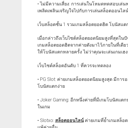
• ไม่มีความเสี่ยง: การเล่นในโหมดทดสอบเล่นฟ
เพลิดเพลินเจริญใจไปกับการเล่นสล็อตออนไล
เว็บสล็อตชั้น 1 รวมเกมสล็อตยอดฮิต โบนัสแ
เมื่อกล่าวถึงเว็บไซต์สล็อตยอดนิยมสูงที่สุดในป
เกมสล็อตยอดฮิตจากค่ายดังมาไว้ภายในที่เดียว ยิ
ให้โบนัสแตกหลายครั้ง ไม่ว่าคุณจะเล่นเกมเฮง
เว็บไซต์สล็อตอันดับ 1 ที่ควรจะทดลอง
• PG Slot: ค่ายเกมสล็อตยอดนิยมสูงสุด มีกา
โบนัสแตกง่าย
• Joker Gaming: อีกหนึ่งค่ายที่มีเกมโบนัสแตกบ
ในเกม
• Slotxo:
สล็อตออนไลน์
ค่ายเกมที่ย้ำเกมสล็อ
แพ้ค่ายอื่น