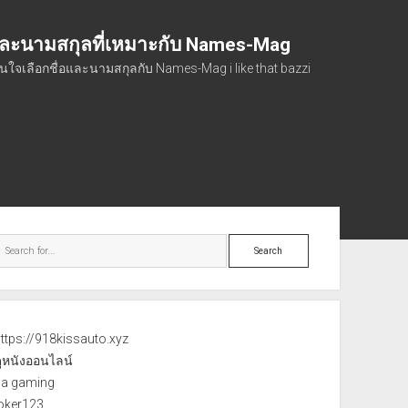
และนามสกุลที่เหมาะกับ Names-Mag
จเลือกชื่อและนามสกุลกับ Names-Mag i like that bazzi
ebar
Search
ttps://918kissauto.xyz
ดูหนังออนไลน์
sa gaming
joker123