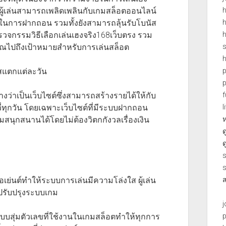
ู้เล่นสามารถเพลิดเพลินกับเกมสล็อตออนไลน์
ัดในการฝากถอน รวมทั้งยังสามารถลุ้นรับโบนัส
รวจกรรมวิธีเลือกเล่นเฮงจริง168เว็บตรง รวม
้คุณไปถึงเป้าหมายสำหรับการเล่นสล็อต
h
นัสแตกแต่ละวัน
้างว่าเป็นเว็บไซต์ซึ่งสามารถสร้างรายได้ให้กับ
f
ุกวี่ทุกวัน โดยเฉพาะเว็บไซต์ที่มีระบบฝากถอน
l
่วมสนุกสนานได้โดยไม่ต้องวิตกกังวลเรื่องเงิน
ด
นเอเย่นต์ทำให้ระบบการเล่นมีความโล่งใส ผู้เล่น
อปรับปรุงระบบเกม
j
บสุ่มตัวเลขที่ใช้งานในเกมสล็อตทำให้ทุกการ