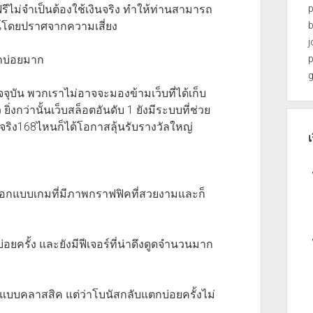
รีไม่จำเป็นต้องใช้เงินจริง ทำให้ท่านสามารถ
น์โดยปราศจากความเสี่ยง
j
ตกบ่อยมาก
p
ัจจุบัน พวกเราไม่อาจจะมองข้ามเว็บที่ได้เก็บ
่งกว่านั้นเว็บสล็อตอันดับ 1 ยังมีระบบที่ช่วย
จริง168ไหนก็ได้โอกาสลุ้นรับรางวัลใหญ่
เ
รออกแบบเกมที่มีภาพกราฟฟิคที่สวยงามและก็
่อยครั้ง และยังมีฟีเจอร์ที่น่าดึงดูดจำนวนมาก
ตแบบคลาสสิค แต่ว่าโบนัสกลับแตกบ่อยครั้งไม่