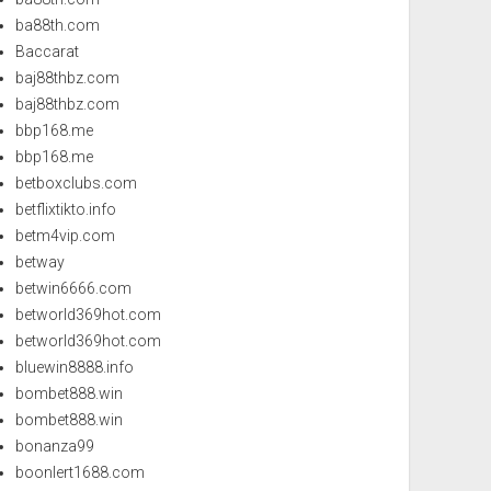
ba88th.com
Baccarat
baj88thbz.com
baj88thbz.com
bbp168.me
bbp168.me
betboxclubs.com
betflixtikto.info
betm4vip.com
betway
betwin6666.com
betworld369hot.com
betworld369hot.com
bluewin8888.info
bombet888.win
bombet888.win
bonanza99
boonlert1688.com