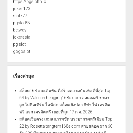
https://pgslotth.io
joker 123
slot777
pgslot88
betway
jokerasia
pg slot
gogoslot
เรื่องล่าสุด
สล็อต168 เกมเดิมพัน ที่สร้างความบันเทิง ดีที่สุด Top
64 by Valentin hengjing168d.com ลอตเตอรี่ ราคา
ถูก ไม่ติดเทิร์น ไลฟ์สด สล็อต ยิงปลา กีฬา ไพ่ เครดิต
ฟรี แจก เครดิตฟรี เยอะที่สุด 17 ก.ค. 2026
สล็อตเว็บตรง เกมสดภาพชัด บรรยากาศพรีเมียม Top
22 by Rosetta tangtem168e.com สายสล็อต ฝาก 60