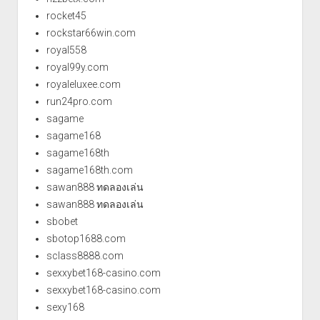
rocket45
rockstar66win.com
royal558
royal99y.com
royaleluxee.com
run24pro.com
sagame
sagame168
sagame168th
sagame168th.com
sawan888 ทดลองเล่น
sawan888 ทดลองเล่น
sbobet
sbotop1688.com
sclass8888.com
sexxybet168-casino.com
sexxybet168-casino.com
sexy168