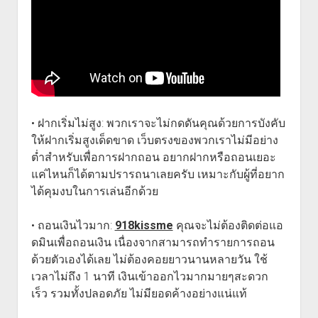
• ฝากเริ่มไม่สูง: พวกเราจะไม่กดดันคุณด้วยการบังคับ
ให้ฝากเริ่มสูงเด็ดขาด เว็บตรงของพวกเราไม่มีอย่าง
ต่ำสำหรับเพื่อการฝากถอน อยากฝากหรือถอนเยอะ
แค่ไหนก็ได้ตามปรารถนาเลยครับ เหมาะกับผู้ที่อยาก
ได้คุมงบในการเล่นอีกด้วย
• ถอนเงินไวมาก:
918kissme
คุณจะไม่ต้องติดต่อแอ
ดมินเพื่อถอนเงิน เนื่องจากสามารถทำรายการถอน
ด้วยตัวเองได้เลย ไม่ต้องคอยยาวนานหลายวัน ใช้
เวลาไม่ถึง 1 นาที เงินเข้าออกไวมากมายๆสะดวก
เร็ว รวมทั้งปลอดภัย ไม่มียอดค้างอย่างแน่แท้