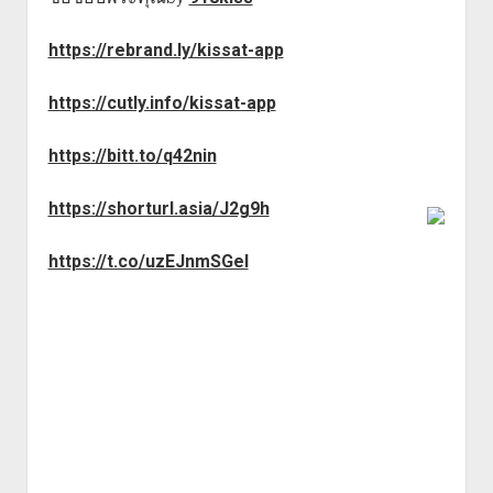
https://rebrand.ly/kissat-app
https://cutly.info/kissat-app
https://bitt.to/q42nin
https://shorturl.asia/J2g9h
https://t.co/uzEJnmSGel