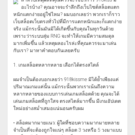
อะไรบ้าง? คุณอาจจะรำลึกถึงเว็บไซต์สล็อตแตก
หนักแตกง่ายอยู่ใช่ไหม? ผมบอกเลยว่า พวกเราก็ราว
เว็บสล็อตเว็บตรงทั่วไปที่มีการแตกหนักและก็แตกง่าย
จริง แม้กระนั้นมันมิได้เกิดขึ้นกับคุณในทุกวันด้วย
เพราะว่าระบบสุ่ม RNG จะทำให้เกมมีความสมดุล
มากเพิ่มขึ้น แล้วเหตุผลอะไรล่ะที่คุณควรจะมาเล่น
กับเรา? มาหาคำตอบกันเลยครับ
1. เกมสล็อตหลากหลาย เลือกได้ตรงสไตล์
ผมจำเป็นต้องบอกเลยว่า 918kissme มิได้ย้ำเพียงแค่
ปริมาณเกมแค่นั้น แม้กระนั้นพวกเราเน้นถึงความ
หลากหลายของแบบการเล่นเกมสล็อตด้วย คุณจะได้
เล่นเกมสล็อตที่ถูกใสจ ตรงสไตล์มากขึ้น มีเกมอัปเดต
ใหม่อย่างสม่ำเสมอแน่นอนครับผม
• สล็อตมากมายแนว: ผู้ใดที่ชอบความมากมายหลาย
จำเป็นที่จะต้องถูกใจแน่ๆ สล็อต 3 วงหรือ 5 วงมาแบบ