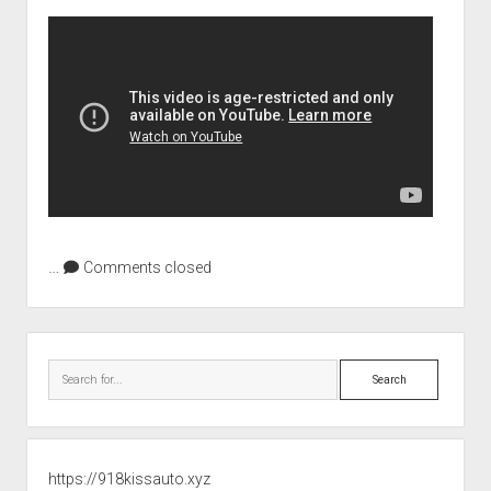
…
Comments closed
Sidebar
Search
https://918kissauto.xyz