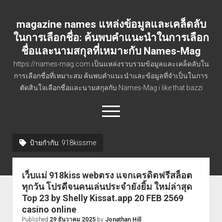
magazine names แหล่งข้อมูลและเคล็ดลับ
ในการเลือกชื่อ: ค้นพบคำแนะนำในการเลือก
ชื่อและนามสกุลที่เหมาะกับ Names-Mag
https://names-mag.com เป็นแหล่งรวบรวมข้อมูลและเคล็ดลับใน
การเลือกชื่อที่เหมาะสม ค้นพบคำแนะนำและข้อมูลที่จำเป็นในการ
ตัดสินใจเลือกชื่อและนามสกุลกับ Names-Mag i like that bazzi
open
menu
ป้ายกำกับ:
918kissme
หน้าแรก
Blog
เว็บแม่ 918kiss webตรง แจกเครดิตฟรีสล็อต
Contact
ทุกวัน โปรดีจนคนเล่นประจำยังยิ้ม ใหม่ล่าสุด
Top 23 by Shelly Kissat.app 20 FEB 2569
Buy this Domain
casino online
Published
29 ธันวาคม 2025
by
Jonathan Hill