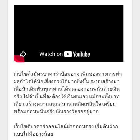
เว็บไซต์สมัครบาคาร่าป้อมอาจ เพิ่มช่องทางการทำ
ผลกำไรให้นักเสี่ยงดวงได้มากยิ่งขึ้น ระบบสร้างมา
เพื่อนักเดิมพันทุกๆท่านได้ทดลองก่อนพนันด้วยเงิน
จริง ไม่จำเป็นที่จะต้องใช้เงินตนเอง แม้กระทั้งบาท
เดียว สร้างความสนุกสนาน เพลิดเพลินใจ เตรียม
พร้อมก่อนพนันจริง เงินรางวัลรออยู่มาก
เว็บไซต์บาคาร่าออนไลน์ฝากถอนตรง เริ่มต้นฝาก
แบบไม่มีอย่างน้อย