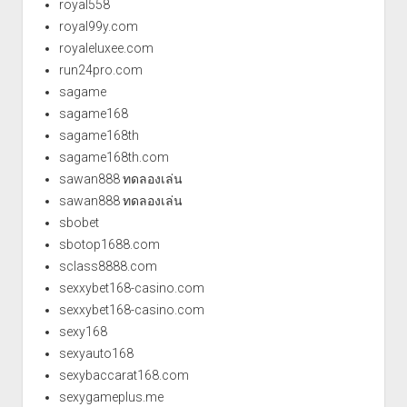
royal558
royal99y.com
royaleluxee.com
run24pro.com
sagame
sagame168
sagame168th
sagame168th.com
sawan888 ทดลองเล่น
sawan888 ทดลองเล่น
sbobet
sbotop1688.com
sclass8888.com
sexxybet168-casino.com
sexxybet168-casino.com
sexy168
sexyauto168
sexybaccarat168.com
sexygameplus.me