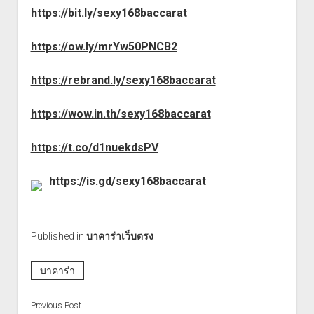
https://bit.ly/sexy168baccarat
https://ow.ly/mrYw50PNCB2
https://rebrand.ly/sexy168baccarat
https://wow.in.th/sexy168baccarat
https://t.co/d1nuekdsPV
https://is.gd/sexy168baccarat
Published in
บาคาร่าเว็บตรง
บาคาร่า
Previous Post