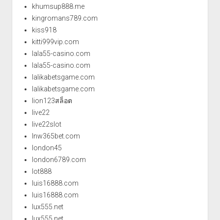
khumsup888.me
kingromans789.com
kiss918
kitti999vip.com
lala55-casino.com
lala55-casino.com
lalikabetsgame.com
lalikabetsgame.com
lion123สล็อต
live22
live22slot
lnw365bet.com
london45
london6789.com
lot888
luis16888.com
luis16888.com
lux555.net
lux555.net