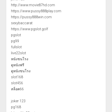
http://www.movie87hd.com
https://www.pussy888play.com
https://pussy888win.com
sexybaccarat
https://www.pgslot.golf
pgslot
pg99
fullslot
live22slot
หนังชนโรง
ดูหนังฟรี
ดูหนังชนโรง
slot168
slot456
สล็อต66
joker 123
pg168