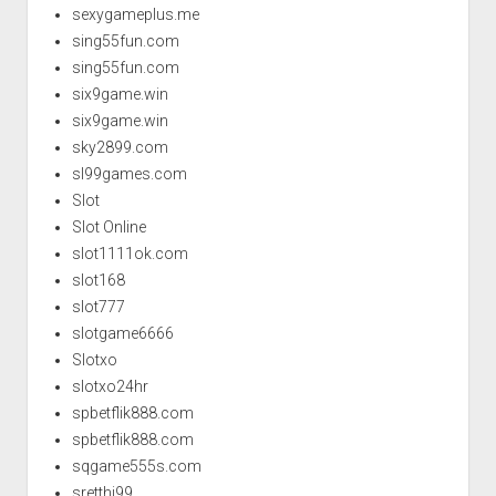
sexygameplus.me
sing55fun.com
sing55fun.com
six9game.win
six9game.win
sky2899.com
sl99games.com
Slot
Slot Online
slot1111ok.com
slot168
slot777
slotgame6666
Slotxo
slotxo24hr
spbetflik888.com
spbetflik888.com
sqgame555s.com
sretthi99