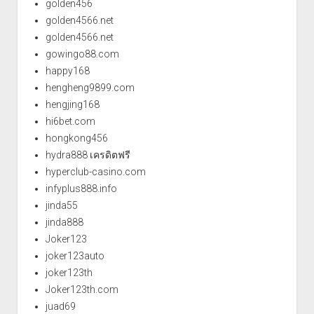
golden456
golden4566.net
golden4566.net
gowingo88.com
happy168
hengheng9899.com
hengjing168
hi6bet.com
hongkong456
hydra888 เครดิตฟรี
hyperclub-casino.com
infyplus888.info
jinda55
jinda888
Joker123
joker123auto
joker123th
Joker123th.com
juad69