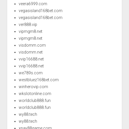
veera6999.com
vegasisland168bet.com
vegasisland168bet.com
ver888.vip
vipmgm8.net
vipmgm8.net
visdomm.com
visdomm.net
vvip16688.net
vvip16688.net
we789s.com
westbluez168bet.com
winherovip.com
wkslotonline.com
worldclub888.fun
worldclub888.fun
wy88.tech
wy88.tech
xpay88game.com