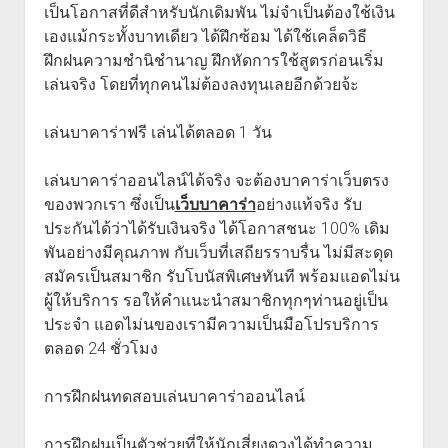
เป็นโอกาสที่ดีสำหรับนักเดิมพัน ไม่จำเป็นต้องใช้เงิน
เองแม้กระทั้งบาทเดียว ได้ฝึกซ้อม ได้ใช้เคล็ดวิธี
ฝึกฝนความชำนิชำนาญ ฝึกหัดการใช้สูตรก่อนเริ่ม
เล่นจริง โดยที่ทุกคนไม่ต้องลงทุนเลยอีกด้วยจ้ะ
เล่นบาคาร่าฟรี เล่นได้ตลอด 1 วัน
เล่นบาคาร่าออนไลน์ได้จริง จะต้องบาคาร่าเว็บตรง
ของพวกเรา ซึ่งเป็น
เว็บบาคาร่า
อย่างแท้จริง รับ
ประกันได้ว่าได้รับเงินจริง ได้โอกาสชนะ 100% เดิม
พันอย่างมีคุณภาพ กับเว็บที่เสถียรราบรื่น ไม่มีสะดุด
สมัครเป็นสมาชิก รับโบนัสพิเศษทันที พร้อมแอดไม่น
ผู้ให้บริการ รอให้คำแนะนำสมาชิกทุกๆท่านอยู่เป็น
ประจำ แอดไม่นของเรามีความเป็นมือโปรบริการ
ตลอด 24 ชั่วโมง
การฝึกฝนทดสอบเล่นบาคาร่าออนไลน์
การฝึกฝนเป็นตัวช่วยที่ให้นักเสี่ยงดวงได้ทำความ