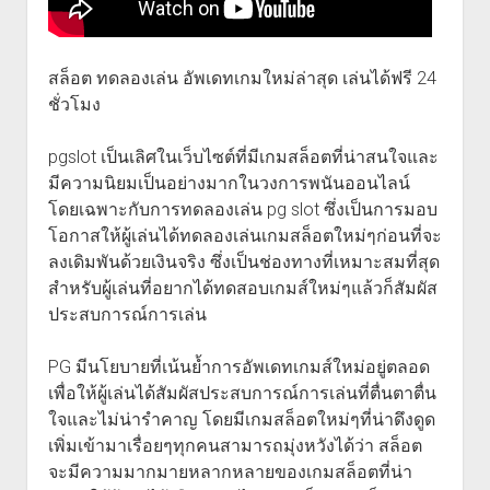
สล็อต ทดลองเล่น อัพเดทเกมใหม่ล่าสุด เล่นได้ฟรี 24
ชั่วโมง
pgslot เป็นเลิศในเว็บไซต์ที่มีเกมสล็อตที่น่าสนใจและ
มีความนิยมเป็นอย่างมากในวงการพนันออนไลน์
โดยเฉพาะกับการทดลองเล่น pg slot ซึ่งเป็นการมอบ
โอกาสให้ผู้เล่นได้ทดลองเล่นเกมสล็อตใหม่ๆก่อนที่จะ
ลงเดิมพันด้วยเงินจริง ซึ่งเป็นช่องทางที่เหมาะสมที่สุด
สำหรับผู้เล่นที่อยากได้ทดสอบเกมส์ใหม่ๆแล้วก็สัมผัส
ประสบการณ์การเล่น
PG มีนโยบายที่เน้นย้ำการอัพเดทเกมส์ใหม่อยู่ตลอด
เพื่อให้ผู้เล่นได้สัมผัสประสบการณ์การเล่นที่ตื่นตาตื่น
ใจและไม่น่ารำคาญ โดยมีเกมสล็อตใหม่ๆที่น่าดึงดูด
เพิ่มเข้ามาเรื่อยๆทุกคนสามารถมุ่งหวังได้ว่า สล็อต
จะมีความมากมายหลากหลายของเกมสล็อตที่น่า