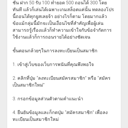
ชั่น ฝาก 50 รับ 100 ทำยอด 500 ถอนได้ 300 โดย
ทันที แล้วก็เล่นได้เฉพาะเกมสล็อตแค่นั้น ทดลองโปร
นี้ถอนได้ทุกยูสเลยจ้า อย่างไรก็ตาม โดยมากแล้ว
ข้อแม้กลุ่มนี้มักจะเป็นเงื่อนไขที่สำคัญเพื่อผู้เล่น
สามารถรู้เรื่องแล้วก็ทำความเข้าใจกับข้อจำกัดการ
ใช้งานแล้วก็การถอนรายได้อย่างชัดเจน
ขั้นตอนกล้วยๆในการลงทะเบียนเป็นสมาชิก
1. เข้าสู่เว็บของเว็บการพนันที่คุณพึงพอใจ
2. คลิกที่ปุ่ม “ลงทะเบียนสมัครสมาชิก” หรือ “สมัคร
เป็นสมาชิกใหม่”
3. กรอกข้อมูลส่วนตัวตามคำแนะนำ
4. ยืนยันข้อมูลและก็กดปุ่ม “สมัครสมาชิก” เพื่อลง
ทะเบียนเป็นสมาชิกใหม่