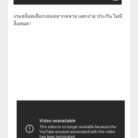
เกมสล็อตเลือกเล่นหลากหลาย แตกง่าย ประกัน ไม่มี
ล็อคผล !