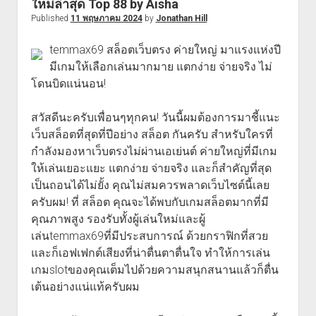
ใหม่ล่าสุด Top 88 by Aisha
Published
11 พฤษภาคม 2024
by
Jonathan Hill
temmax69 สล็อตเว็บตรง ค่ายใหญ่ มาแรงแห่งปี
มีเกมให้เลือกเล่นมากมาย แตกง่าย จ่ายจริง ไม่
โดนบิดแน่นอน!
สวัสดีนะครับเพื่อนๆทุกคน! วันนี้ผมต้องการมาชี้แนะ
เว็บสล็อตที่สุดที่ปีอย่าง สล็อต กันครับ สำหรับใครที่
กำลังมองหาเว็บตรงไม่ผ่านเอเย่นต์ ค่ายใหญ่ที่มีเกม
ให้เล่นเยอะแยะ แตกง่าย จ่ายจริง และก็สำคัญที่สุด
เป็นถอนได้ไม่ยั้ง คุณไม่สมควรพลาดเว็บไซต์นี้เลย
ครับผม! ที่ สล็อต คุณจะได้พบกับเกมสล็อตมากที่มี
คุณภาพสูง รองรับทั้งผู้เล่นใหม่และผู้
เล่นtemmax69ที่มีประสบการณ์ ด้วยกราฟิกที่สวย
และก็เอฟเฟกต์เสียงที่น่าตื่นตาตื่นใจ ทำให้การเล่น
เกมslotของคุณเต็มไปด้วยความสนุกสนานแล้วก็ตื่น
เต้นอย่างแน่แท้ครับผม