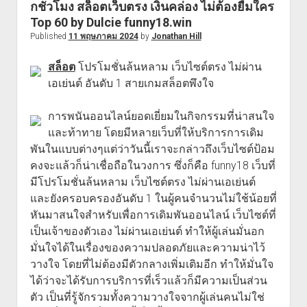
กชั่วโมง สล็อตเว็บตรง เงินคล่อง ไม่ต้องยืมใคร
Top 60 by Dulcie funny18.win
Published
11 พฤษภาคม 2024
by
Jonathan Hill
สล็อต
โปรโมชั่นล้นหลาม เว็บไซต์ตรง ไม่ผ่าน
เอเย่นต์ อันดับ 1 สายเกมสล็อตพึงใจ
การพนันออนไลน์ยอดเยี่ยมในกิจกรรมที่น่าสนใจ
และท้าทาย โดยมีหลายเว็บที่ให้บริการการเดิม
พันในแบบต่างๆแต่ว่าวันนี้เราจะกล่าวถึงเว็บไซต์ป้อม
คงจะแล้วก็น่าเชื่อถือในวงการ ซึ่งก็คือ funny18 เว็บที่
มีโปรโมชั่นล้นหลาม เว็บไซต์ตรง ไม่ผ่านเอเย่นต์
และยังครอบครองอันดับ 1 ในผู้คนจำนวนไม่ใช้น้อยที่
หันมาสนใจสำหรับเพื่อการเดิมพันออนไลน์ เว็บไซต์ที่
เป็นเจ้าของตัวเอง ไม่ผ่านเอเย่นต์ ทำให้ผู้เล่นมั่นอก
มั่นใจได้ในเรื่องของความปลอดภัยและความน่าไว้
วางใจ โดยที่ไม่ต้องมีตัวกลางเพิ่มเติมอีก ทำให้มั่นใจ
ได้ว่าจะได้รับการบริการที่เร็วแล้วก็มีความเป็นส่วน
ตัว เป็นที่รู้จักรวมทั้งความวางใจจากผู้เล่นคนไม่ใช่