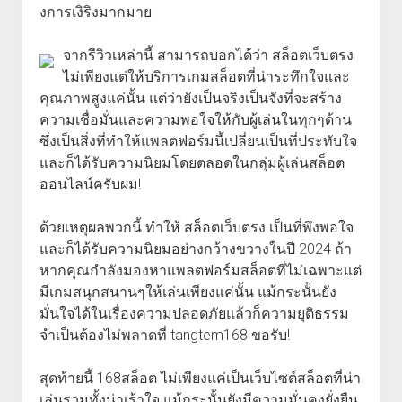
งการเงิริงมากมาย
จากรีวิวเหล่านี้ สามารถบอกได้ว่า สล็อตเว็บตรง
ไม่เพียงแต่ให้บริการเกมสล็อตที่น่าระทึกใจและ
คุณภาพสูงแค่นั้น แต่ว่ายังเป็นจริงเป็นจังที่จะสร้าง
ความเชื่อมั่นและความพอใจให้กับผู้เล่นในทุกๆด้าน
ซึ่งเป็นสิ่งที่ทำให้แพลตฟอร์มนี้เปลี่ยนเป็นที่ประทับใจ
และก็ได้รับความนิยมโดยตลอดในกลุ่มผู้เล่นสล็อต
ออนไลน์ครับผม!
ด้วยเหตุผลพวกนี้ ทำให้ สล็อตเว็บตรง เป็นที่พึงพอใจ
และก็ได้รับความนิยมอย่างกว้างขวางในปี 2024 ถ้า
หากคุณกำลังมองหาแพลตฟอร์มสล็อตที่ไม่เฉพาะแต่
มีเกมสนุกสนานๆให้เล่นเพียงแค่นั้น แม้กระนั้นยัง
มั่นใจได้ในเรื่องความปลอดภัยแล้วก็ความยุติธรรม
จำเป็นต้องไม่พลาดที่ tangtem168 ขอรับ!
สุดท้ายนี้ 168สล็อต ไม่เพียงแค่เป็นเว็บไซต์สล็อตที่น่า
เล่นรวมทั้งน่าเร้าใจ แม้กระนั้นยังมีความมั่นคงยั่งยืน