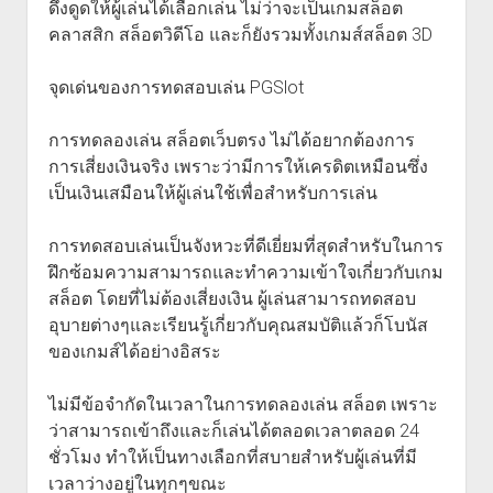
ดึงดูดให้ผู้เล่นได้เลือกเล่น ไม่ว่าจะเป็นเกมสล็อต
คลาสสิก สล็อตวิดีโอ และก็ยังรวมทั้งเกมส์สล็อต 3D
จุดเด่นของการทดสอบเล่น PGSlot
การทดลองเล่น สล็อตเว็บตรง ไม่ได้อยากต้องการ
การเสี่ยงเงินจริง เพราะว่ามีการให้เครดิตเหมือนซึ่ง
เป็นเงินเสมือนให้ผู้เล่นใช้เพื่อสำหรับการเล่น
การทดสอบเล่นเป็นจังหวะที่ดีเยี่ยมที่สุดสำหรับในการ
ฝึกซ้อมความสามารถและทำความเข้าใจเกี่ยวกับเกม
สล็อต โดยที่ไม่ต้องเสี่ยงเงิน ผู้เล่นสามารถทดสอบ
อุบายต่างๆและเรียนรู้เกี่ยวกับคุณสมบัติแล้วก็โบนัส
ของเกมส์ได้อย่างอิสระ
ไม่มีข้อจำกัดในเวลาในการทดลองเล่น สล็อต เพราะ
ว่าสามารถเข้าถึงและก็เล่นได้ตลอดเวลาตลอด 24
ชั่วโมง ทำให้เป็นทางเลือกที่สบายสำหรับผู้เล่นที่มี
เวลาว่างอยู่ในทุกๆขณะ