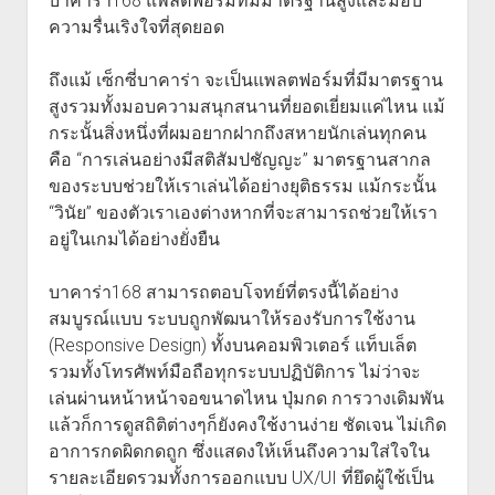
บาคาร่า168 แพลตฟอร์มที่มีมาตรฐานสูงและมอบ
ความรื่นเริงใจที่สุดยอด
ถึงแม้ เซ็กซี่บาคาร่า จะเป็นแพลตฟอร์มที่มีมาตรฐาน
สูงรวมทั้งมอบความสนุกสนานที่ยอดเยี่ยมแค่ไหน แม้
กระนั้นสิ่งหนึ่งที่ผมอยากฝากถึงสหายนักเล่นทุกคน
คือ “การเล่นอย่างมีสติสัมปชัญญะ” มาตรฐานสากล
ของระบบช่วยให้เราเล่นได้อย่างยุติธรรม แม้กระนั้น
“วินัย” ของตัวเราเองต่างหากที่จะสามารถช่วยให้เรา
อยู่ในเกมได้อย่างยั่งยืน
บาคาร่า168 สามารถตอบโจทย์ที่ตรงนี้ได้อย่าง
สมบูรณ์แบบ ระบบถูกพัฒนาให้รองรับการใช้งาน
(Responsive Design) ทั้งบนคอมพิวเตอร์ แท็บเล็ต
รวมทั้งโทรศัพท์มือถือทุกระบบปฏิบัติการ ไม่ว่าจะ
เล่นผ่านหน้าหน้าจอขนาดไหน ปุ่มกด การวางเดิมพัน
แล้วก็การดูสถิติต่างๆก็ยังคงใช้งานง่าย ชัดเจน ไม่เกิด
อาการกดผิดกดถูก ซึ่งแสดงให้เห็นถึงความใส่ใจใน
รายละเอียดรวมทั้งการออกแบบ UX/UI ที่ยึดผู้ใช้เป็น