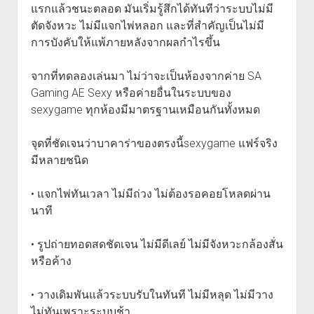
แรกแล้วชนะตลอด มันเริ่มรู้สึกได้ทันทีว่าระบบไม่มี
ตัดจังหวะ ไม่มีแจกไพ่หลอก และที่สำคัญเป็นไม่มี
การบังคับให้แพ้ภายหลังจากผลกำไรขึ้น
จากที่ทดลองเล่นมา ไม่ว่าจะเป็นห้องจากค่าย SA
Gaming AE Sexy หรือค่ายอื่นในระบบของ
sexygame ทุกห้องมีมาตรฐานเหมือนกันทั้งหมด
จุดที่ชัดเจนว่าบาคาร่าของตรงนี้sexygame แฟร์จริง
มีหลายชนิด
• แจกไพ่ทันเวลา ไม่มีถ่วง ไม่ต้องรอคอยโหลดผ่าน
นาที
• รูปถ่ายทอดสดชัดเจน ไม่มีดีเลย์ ไม่มีจังหวะกล้องสั่น
หรือค้าง
• วางเดิมพันแล้วระบบรับในทันที ไม่มีหลุด ไม่มีวาง
ไม่ทันเพราะระบบช้า