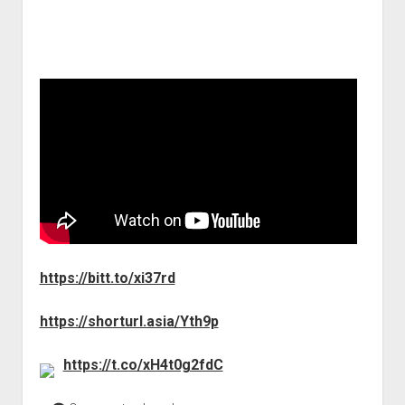
https://bitt.to/xi37rd
https://shorturl.asia/Yth9p
https://t.co/xH4t0g2fdC