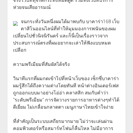
จริง เว็บที่ทุจริตกระทั่งหมดตูด รวมทั้งเว็บที่บริการ
ห่วยจนเสียอารมณ์
จนกระทั่งวันหนึ่งผมได้มาพบกับ บาคาร่า168 เว็บ
คาสิโนออนไลน์ที่ทำให้มุมมองการพนันของผม
เปลี่ยนไปชั่วนิจนิรันดร์ และก็นี่เป็นเรื่องราวจาก
ประสบการณ์ตรงที่ผมอยากจะเล่าให้ฟังแบบหมด
เปลือก
ความพรีเมียมที่สัมผัสได้จริง
วินาทีแรกที่ผมกดเข้าไปที่หน้าเว็บของ เซ็กซี่บาคาร่า
ผมรู้สึกได้ถึงความต่างโดยทันที หน้าต่างอินเตอร์เฟส
ถูกออกแบบมาอย่างโอ่อ่า คลาสสิก สมกับคำว่า
“ระดับพรีเมียม” การจัดวางรายการอาหารต่างๆทำได้
ดีเยี่ยม ไม่เกลื่อนกลาดตา เมนูภาษาไทยเข้าใจง่าย
ที่สำคัญเป็นระบบเสถียรมากมาย ไม่ว่าจะเล่นผ่าน
คอมพิวเตอร์หรือสมาร์ทโฟนก็ลื่นไหล ไม่มีอาการ