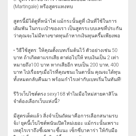
(Martingale) หรือสูตรแทงทบ
สูตรนี้มิได้ดูที่หน้าไพ่ แม้กระนั้นดูที่ เงินที่ใช้ในการ
เดิมพัน ในกระเป๋าของเรา เป็นสูตรระบบเลขที่ประกัน
ว่าคุณจะไม่มีทางขาดทุนถ้าหากเงินทุนครึ้มเพียงพอ
• วิธีใช้สูตร: ให้คุณตั้งเบทเริ่มต้นไว้ ตัวอย่างเช่น 50
บาท ถ้าเกิดตาแรกเสีย ตาต่อไปให้ ทบเงินเป็น 2 เท่า
หมายถึง100 บาท หากเสียอีก ทบเป็น 200 บาท, 400
บาท ไปเรื่อยๆเมื่อไรที่คุณชนะในตานั้น คุณจะได้ทุน
ทั้งหมดกลับคืนมา พร้อมกำไรเท่ากับเบทเริ่มในทันที!
รีวิวเว็บไซต์ตรง sexy168 ทำไมมือใหม่สายคาสิโน
จำต้องเลือกเว็บแห่งนี้?
มีสูตรเด็ดแล้ว สิ่งจำเป็นถัดมาคือการเลือกสนามรบ
จ้ะ! ยุคนี้เว็บไซต์พนันเปิดใหม่เยอะ แม้กระนั้นเพราะ
เหตุไรเราถึงชี้เฉพาะชี้แนะ เซ็กซี่บาคาร่า ให้กับมือ