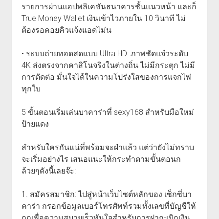
รายการผ่านแอปพลิเคชันธนาคารชั้นแนวหน้า และก็
True Money Wallet เงินเข้าไวภายใน 10 วินาที ไม่
ต้องรอคอยคิวแจ้งแอดไม่น
• ระบบถ่ายทอดสดแบบ Ultra HD: ภาพชัดแจ๋วระดับ
4K ส่งตรงจากคาสิโนจริงในต่างถิ่น ไม่มีกระตุก ไม่มี
การตัดต่อ มั่นใจได้ในความโปร่งใสของการแจกไพ่
ทุกใบ
5 ขั้นตอนเริ่มเล่นบาคาร่าที่ sexy168 สำหรับมือใหม่
ป้ายแดง
สำหรับใครกันแน่ที่พร้อมจะฝ่าแล้ว แต่ว่ายังไม่ทราบ
จะเริ่มอย่างไร เสนอแนะให้กระทำตามขั้นตอนก
ล้วยๆดังนี้เลยจ๊ะ:
1. สมัครสมาชิก: ไปสู่หน้าเว็บไซต์หลักของ เซ็กซี่บา
คาร่า กรอกข้อมูลเบอร์โทรศัพท์รวมทั้งเลขที่บัญชีให้
ถูกเพื่อความสบายเร็วทันใจสำหรับการฝาก-เบิกเงิน