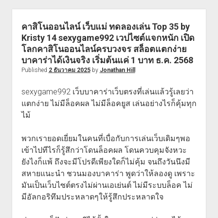
คาสิโนออนไลน์ เว็บแม่ ทดลองเล่น Top 35 by
Kristy 14 sexygame992 เวปไซต์แจกหนัก เปิด
โลกคาสิโนออนไลน์ครบวงจร สล็อตแตกง่าย
บาคาร่าได้เงินจริง เริ่มต้นแค่ 1 บาท ธ.ค. 2568
Published
2 ธันวาคม 2025
by
Jonathan Hill
sexygame992 เว็บบาคาร่าเว็บตรงที่เล่นแล้วรู้เลยว่า
แตกง่าย ไม่มีล็อคผล ไม่มีล็อคยูส เล่นอย่างไรก็คุ้มทุก
ไม้
พวกเรายอดเยี่ยมในคนที่เบื่อกับการเล่นเว็บเดิมๆพอ
เข้าไปทีไรก็รู้สึกว่าโดนล็อคผล โดนควบคุมจังหวะ
ยังไงก็แพ้ ถึงจะมีโปรดีเพียงใดก็ไม่คุ้ม จนถึงวันนึงมี
สหายแนะนำ ชวนมองบาคาร่า พูดว่าให้ลองดู เพราะ
มันเป็นเว็บไซต์ตรงไม่ผ่านเอเย่นต์ ไม่มีระบบล็อค ไม่
มีอัลกอริทึมประหลาดๆให้รู้สึกประหลาดใจ