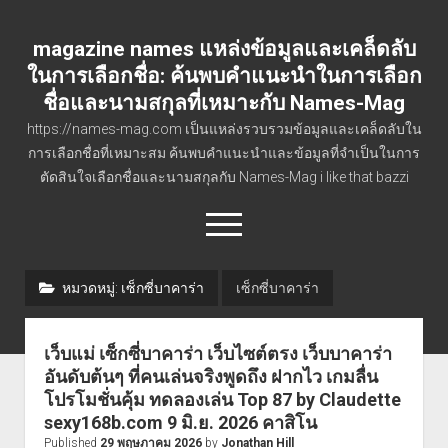
magazine names แหล่งข้อมูลและเคล็ดลับ
ในการเลือกชื่อ: ค้นพบคำแนะนำในการเลือก
ชื่อและนามสกุลที่เหมาะกับ Names-Mag
https://names-mag.com เป็นแหล่งรวบรวมข้อมูลและเคล็ดลับใน
การเลือกชื่อที่เหมาะสม ค้นพบคำแนะนำและข้อมูลที่จำเป็นในการ
ตัดสินใจเลือกชื่อและนามสกุลกับ Names-Mag i like that bazzi
open
menu
หมวดหมู่:
เซ็กซี่บาคาร่า
เซ็กซี่บาคาร่า
หน้าแรก
Blog
เว็บแม่ เซ็กซี่บาคาร่า เว็บไซต์ตรง เว็บบาคาร่า
Contact
อันดับต้นๆ ที่คนเล่นจริงพูดถึง ฝากไว เกมลื่น
โปรโมชั่นคุ้ม ทดลองเล่น Top 87 by Claudette
Buy this Domain
sexy168b.com 9 มิ.ย. 2026 คาสิโน
Published
29 พฤษภาคม 2026
by
Jonathan Hill