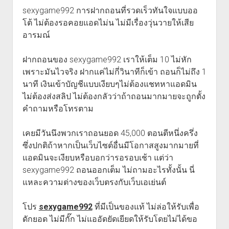
sexygame992 การฝากถอนที่รวดเร็วทันใจแบบออ
โต้ ไม่ต้องรอคอยแอดไม่น ไม่มีเรื่องวุ่นวายให้เสีย
อารมณ์
ฝากถอนของ sexygame992 เราให้เต็ม 10 ไม่หัก
เพราะมันไวจริง ฝากแค่ไม่กี่วินาทีก็เข้า ถอนก็ไม่ถึง 1
นาที เงินเข้าบัญชีแบบเงียบๆไม่ต้องแชทหาแอดมิน
ไม่ต้องส่งสลิป ไม่ต้องกลัวว่าถ้าถอนมากมายจะถูกตั้ง
คำถามหรือโทรตาม
เคยมีวันนึงพวกเราถอนยอด 45,000 ตอนตีหนึ่งครึ่ง
ซึ่งปกติถ้าหากเป็นเว็บไซต์อื่นมีโอกาสสูงมากมายที่
แอดมินจะเงียบหรือบอกว่ารอรอบเช้า แต่ว่า
sexygame992 ถอนออกเต็ม ไม่ถามอะไรทั้งนั้น นี่
แหละความต่างของเว็บตรงกับเว็บเอเย่นต์
โปร
sexygame992
ที่มีเป็นของแท้ ไม่ล่อให้รับเพื่อ
ดักยอด ไม่มีกั๊ก ไม่แออัดยัดเยียดให้รับโดยไม่ได้ขอ