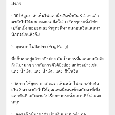
มังกร
• วิธีใช้สูตร: ถ้าเห็นไพ่ออกฝั่งเดิมซ้ำกัน 3-4 ตาแล้ว
ตาถัดไปให้คุณแทงตามฝั่งนั้นไปเรื่อยๆกระทั่งไพ่จะ
เปลี่ยนฝั่ง ขอบอกเลยว่าสูตรนี้พาคนถอนเงินแสนมา
นักต่อนักแล้วจ้ะ!
2. สูตรเค้าไพ่ปิงปอง (Ping Pong)
ชื่อก็บอกอยู่แล้วว่าปิงปอง มันเป็นการที่ผลออกสลับฝั่ง
กันไปๆมาๆ ราวกับการตีโต้ปิงปอง ยกตัวอย่างเช่น
แดง, น้ำเงิน, แดง, น้ำเงิน, แดง, สีน้ำเงิน
• วิธีการใช้สูตร: ถ้าเกิดมองเห็นหน้าไพ่ออกสลับกัน
เกิน 3 ตา ตาถัดไปให้คุณแทงฝั่งตรงข้ามกับตาที่เพิ่ง
ออกทันที สลับตามไปเรื่อยจนกระทั่งแพทเทิร์นไพ่จะ
หลุด
3. สูตร เซ็กซี่บาคาร่า เดินเงินแบบมาติงเกล