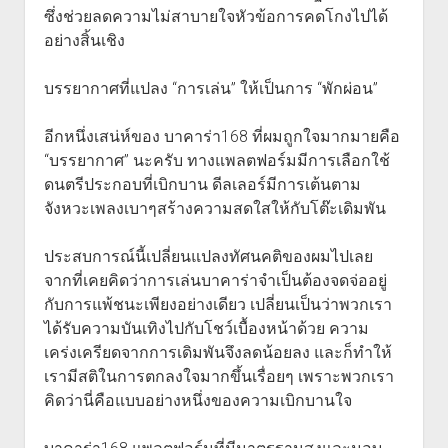
ซึ่งช่วยลดความไม่สาบายใจหัวข้อการคดโกงไปได้
อย่างสิ้นเชิง
บรรยากาศที่แปลง “การเล่น” ให้เป็นการ “พักผ่อน”
อีกหนึ่งเสน่ห์ของ บาคาร่า168 ที่ผมถูกใจมากมายคือ
“บรรยากาศ” นะครับ ทางแพลตฟอร์มมีการเลือกใช้
ดนตรีประกอบที่เบิกบาน ดีลเลอร์มีการเต้นตาม
จังหวะเพลงเบาๆสร้างความสดใสให้กับโต๊ะเดิมพัน
ประสบการณ์นี้เปลี่ยนแปลงทัศนคติของผมไปเลย
จากที่เคยคิดว่าการเล่นบาคาร่าจำเป็นต้องจดจ่ออยู่
กับการแพ้ชนะเพียงอย่างเดียว เปลี่ยนเป็นว่าพวกเรา
ได้รับความบันเทิงไปกับโชว์เบื้องหน้าด้วย ความ
เคร่งเครียดจากการเดิมพันจึงลดน้อยลง และก็ทำให้
เรามีสติในการตกลงใจมากขึ้นเรื่อยๆ เพราะพวกเรา
คิดว่านี่คือแบบอย่างหนึ่งของความเบิกบานใจ