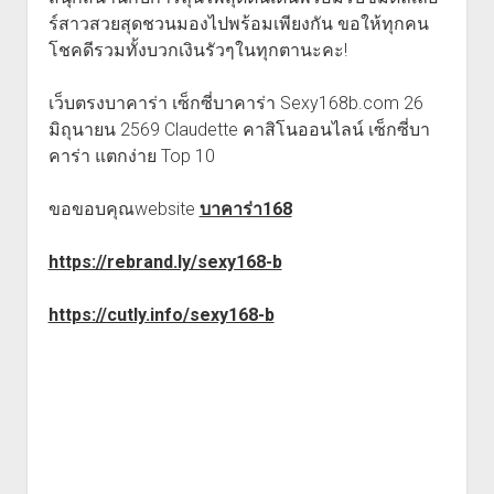
ร์สาวสวยสุดชวนมองไปพร้อมเพียงกัน ขอให้ทุกคน
โชคดีรวมทั้งบวกเงินรัวๆในทุกตานะคะ!
เว็บตรงบาคาร่า เซ็กซี่บาคาร่า Sexy168b.com 26
มิถุนายน 2569 Claudette คาสิโนออนไลน์ เซ็กซี่บา
คาร่า แตกง่าย Top 10
ขอขอบคุณwebsite
บาคาร่า168
https://rebrand.ly/sexy168-b
https://cutly.info/sexy168-b