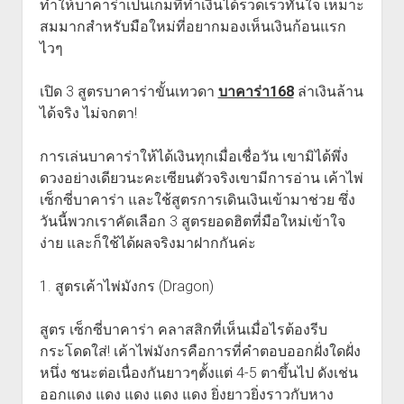
ทำให้บาคาร่าเป็นเกมที่ทำเงินได้รวดเร็วทันใจ เหมาะ
สมมากสำหรับมือใหม่ที่อยากมองเห็นเงินก้อนแรก
ไวๆ
เปิด 3 สูตรบาคาร่าขั้นเทวดา
บาคาร่า168
ล่าเงินล้าน
ได้จริง ไม่จกตา!
การเล่นบาคาร่าให้ได้เงินทุกเมื่อเชื่อวัน เขามิได้พึ่ง
ดวงอย่างเดียวนะคะเซียนตัวจริงเขามีการอ่าน เค้าไพ่
เซ็กซี่บาคาร่า และใช้สูตรการเดินเงินเข้ามาช่วย ซึ่ง
วันนี้พวกเราคัดเลือก 3 สูตรยอดฮิตที่มือใหม่เข้าใจ
ง่าย และก็ใช้ได้ผลจริงมาฝากกันค่ะ
1. สูตรเค้าไพ่มังกร (Dragon)
สูตร เซ็กซี่บาคาร่า คลาสสิกที่เห็นเมื่อไรต้องรีบ
กระโดดใส่! เค้าไพ่มังกรคือการที่คำตอบออกฝั่งใดฝั่ง
หนึ่ง ชนะต่อเนื่องกันยาวๆตั้งแต่ 4-5 ตาขึ้นไป ดังเช่น
ออกแดง แดง แดง แดง แดง ยิ่งยาวยิ่งราวกับหาง