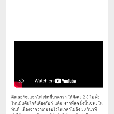
ดีลเลอร์จะแจกไพ่ เซ็กซี่บาคาร่า ให้ฝั่งละ 2-3 ใบ ฝั่ง
ไหนมีแต้มใกล้เคียงกับ 9 แต้ม มากที่สุด ฝั่งนั้นชนะใน
ทันที! เนื่องจากว่าเกมจบไวในเวลาไม่ถึง 30 วินาที