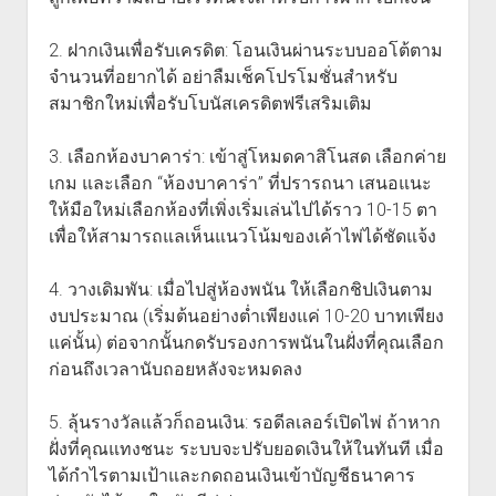
2. ฝากเงินเพื่อรับเครดิต: โอนเงินผ่านระบบออโต้ตาม
จำนวนที่อยากได้ อย่าลืมเช็คโปรโมชั่นสำหรับ
สมาชิกใหม่เพื่อรับโบนัสเครดิตฟรีเสริมเติม
3. เลือกห้องบาคาร่า: เข้าสู่โหมดคาสิโนสด เลือกค่าย
เกม และเลือก “ห้องบาคาร่า” ที่ปรารถนา เสนอแนะ
ให้มือใหม่เลือกห้องที่เพิ่งเริ่มเล่นไปได้ราว 10-15 ตา
เพื่อให้สามารถแลเห็นแนวโน้มของเค้าไพ่ได้ชัดแจ้ง
4. วางเดิมพัน: เมื่อไปสู่ห้องพนัน ให้เลือกชิปเงินตาม
งบประมาณ (เริ่มต้นอย่างต่ำเพียงแค่ 10-20 บาทเพียง
แค่นั้น) ต่อจากนั้นกดรับรองการพนันในฝั่งที่คุณเลือก
ก่อนถึงเวลานับถอยหลังจะหมดลง
5. ลุ้นรางวัลแล้วก็ถอนเงิน: รอดีลเลอร์เปิดไพ่ ถ้าหาก
ฝั่งที่คุณแทงชนะ ระบบจะปรับยอดเงินให้ในทันที เมื่อ
ได้กำไรตามเป้าและกดถอนเงินเข้าบัญชีธนาคาร