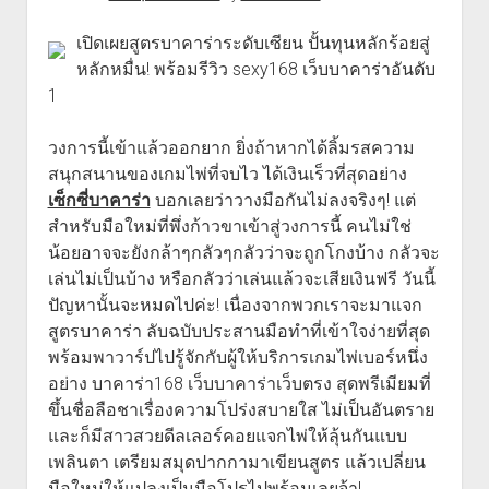
เปิดเผยสูตรบาคาร่าระดับเซียน ปั้นทุนหลักร้อยสู่
หลักหมื่น! พร้อมรีวิว sexy168 เว็บบาคาร่าอันดับ
1
วงการนี้เข้าแล้วออกยาก ยิ่งถ้าหากได้ลิ้มรสความ
สนุกสนานของเกมไพ่ที่จบไว ได้เงินเร็วที่สุดอย่าง
เซ็กซี่บาคาร่า
บอกเลยว่าวางมือกันไม่ลงจริงๆ! แต่
สำหรับมือใหม่ที่พึ่งก้าวขาเข้าสู่วงการนี้ คนไม่ใช่
น้อยอาจจะยังกล้าๆกลัวๆกลัวว่าจะถูกโกงบ้าง กลัวจะ
เล่นไม่เป็นบ้าง หรือกลัวว่าเล่นแล้วจะเสียเงินฟรี วันนี้
ปัญหานั้นจะหมดไปค่ะ! เนื่องจากพวกเราจะมาแจก
สูตรบาคาร่า ลับฉบับประสานมือทำที่เข้าใจง่ายที่สุด
พร้อมพาวาร์ปไปรู้จักกับผู้ให้บริการเกมไพ่เบอร์หนึ่ง
อย่าง บาคาร่า168 เว็บบาคาร่าเว็บตรง สุดพรีเมียมที่
ขึ้นชื่อลือชาเรื่องความโปร่งสบายใส ไม่เป็นอันตราย
และก็มีสาวสวยดีลเลอร์คอยแจกไพ่ให้ลุ้นกันแบบ
เพลินตา เตรียมสมุดปากกามาเขียนสูตร แล้วเปลี่ยน
มือใหม่ให้แปลงเป็นมือโปรไปพร้อมเลยจ้า!