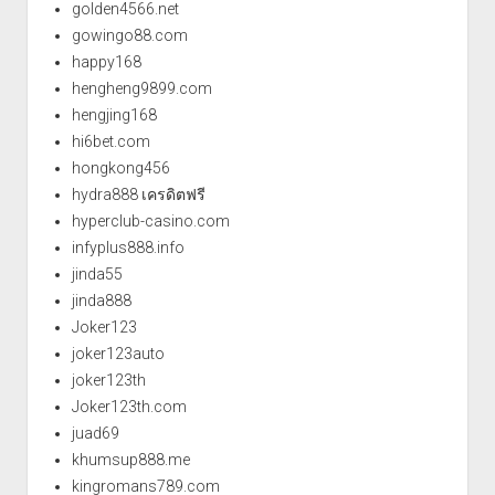
golden4566.net
gowingo88.com
happy168
hengheng9899.com
hengjing168
hi6bet.com
hongkong456
hydra888 เครดิตฟรี
hyperclub-casino.com
infyplus888.info
jinda55
jinda888
Joker123
joker123auto
joker123th
Joker123th.com
juad69
khumsup888.me
kingromans789.com