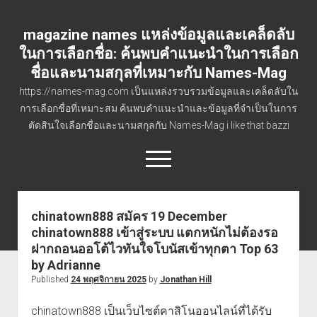
magazine names แหล่งข้อมูลและเคล็ดลับ
ในการเลือกชื่อ: ค้นพบคำแนะนำในการเลือก
ชื่อและนามสกุลที่เหมาะกับ Names-Mag
https://names-mag.com เป็นแหล่งรวบรวมข้อมูลและเคล็ดลับใน
การเลือกชื่อที่เหมาะสม ค้นพบคำแนะนำและข้อมูลที่จำเป็นในการ
ตัดสินใจเลือกชื่อและนามสกุลกับ Names-Mag i like that bazzi
open
menu
chinatown888 สมัคร 19 December
หน้าแรก
chinatown888 เข้าสู่ระบบ แตกหนักไม่ต้องรอ
Blog
ฝากถอนออโต้ไวทันใจโบนัสเข้าทุกตา Top 63
Contact
by Adrianne
Published
24 พฤศจิกายน 2025
by
Jonathan Hill
Buy this Domain
chinatown888 เป็นเว็บไซต์คาสิโนออนไลน์ที่ได้รับ