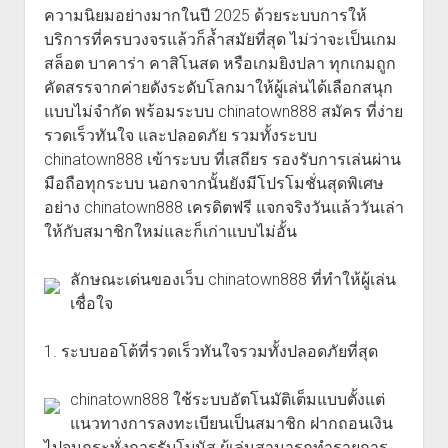
ความนิยมอย่างมากในปี 2025 ด้วยระบบการให้
บริการที่ครบวงจรแล้วก็ล้ำสมัยที่สุด ไม่ว่าจะเป็นเกม
สล็อต บาคาร่า คาสิโนสด หรือเกมยิงปลา ทุกเกมถูก
คัดสรรจากค่ายดังระดับโลกมาให้ผู้เล่นได้เลือกสนุก
แบบไม่จำกัด พร้อมระบบ chinatown888 สมัคร ที่ง่าย
รวดเร็วทันใจ และปลอดภัย รวมทั้งระบบ
chinatown888 เข้าระบบ ที่เสถียร รองรับการเล่นผ่าน
มือถือทุกระบบ นอกจากนั้นยังมีโปรโมชั่นสุดพิเศษ
อย่าง chinatown888 เครดิตฟรี แจกจริงวันแล้ววันเล่า
ให้กับสมาชิกใหม่และก็เก่าแบบไม่อั้น
ลักษณะเด่นของเว็บ chinatown888 ที่ทำให้ผู้เล่น
เชื่อใจ
1. ระบบออโต้ที่รวดเร็วทันใจรวมทั้งปลอดภัยที่สุด
chinatown888 ใช้ระบบอัตโนมัติเต็มแบบตั้งแต่
แนวทางการลงทะเบียนเป็นสมาชิก ฝากถอนเงิน
ไปจนกระทั่งการรับโบนัส ผู้เล่นสามารถทำรายการ