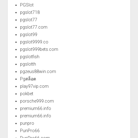
PGSlot
pgslot718
pgslot77
pgslot77.com
pgslot99
pgslot9999.co
pgslot999bets.com
pgslotfish
pgslotth
pgzeus88win.com
Pgสล็อต
play97vip.com
pokbet
porsche999.com
premium66.info
premium66.info
punpro
PunPro66
PunPro66.com