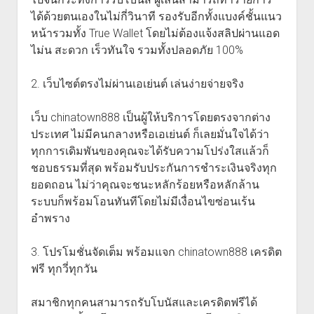
ได้ด้วยตนเองในไม่กี่วินาที รองรับอีกทั้งแบงค์ชั้นแนว
หน้ารวมทั้ง True Wallet โดยไม่ต้องแจ้งสลิปผ่านแอด
ไม่น สะดวก เร็วทันใจ รวมทั้งปลอดภัย 100%
2. เว็บไซต์ตรงไม่ผ่านเอเย่นต์ เล่นง่ายจ่ายจริง
เว็บ chinatown888 เป็นผู้ให้บริการโดยตรงจากต่าง
ประเทศ ไม่มีคนกลางหรือเอเย่นต์ ก็เลยมั่นใจได้ว่า
ทุกการเดิมพันของคุณจะได้รับความโปร่งใสแล้วก็
ชอบธรรมที่สุด พร้อมรับประกันการชำระเงินจริงทุก
ยอดถอน ไม่ว่าคุณจะชนะหลักร้อยหรือหลักล้าน
ระบบก็พร้อมโอนทันทีโดยไม่มีเงื่อนไขซ่อนเร้น
อำพราง
3. โปรโมชั่นจัดเต็ม พร้อมแจก chinatown888 เครดิต
ฟรี ทุกวี่ทุกวัน
สมาชิกทุกคนสามารถรับโบนัสและเครดิตฟรีได้