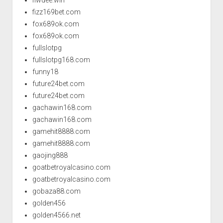
fizz169bet.com
fox689ok.com
fox689ok.com
fullslotpg
fullslotpg168.com
funny18
future24bet.com
future24bet.com
gachawin168.com
gachawin168.com
gamehit8888.com
gamehit8888.com
gaojing888
goatbetroyalcasino.com
goatbetroyalcasino.com
gobaza88.com
golden456
golden4566.net