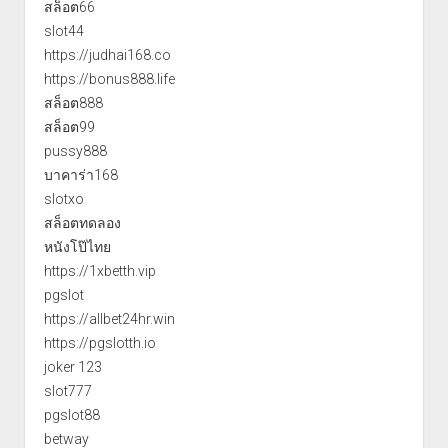
สล็อต66
slot44
https://judhai168.co
https://bonus888.life
สล็อต888
สล็อต99
pussy888
บาคาร่า168
slotxo
สล็อตทดลอง
หนังโป๊ไทย
https://1xbetth.vip
pgslot
https://allbet24hr.win
https://pgslotth.io
joker 123
slot777
pgslot88
betway