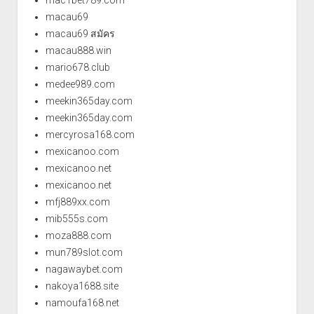
macau69
macau69 สมัคร
macau888.win
mario678.club
medee989.com
meekin365day.com
meekin365day.com
mercyrosa168.com
mexicanoo.com
mexicanoo.net
mexicanoo.net
mfj889xx.com
mib555s.com
moza888.com
mun789slot.com
nagawaybet.com
nakoya1688.site
namoufa168.net