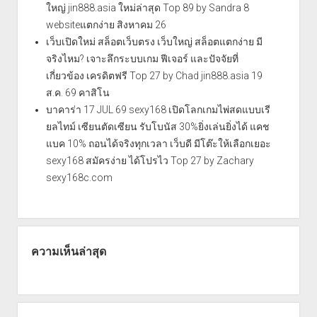
ใหญ่ jin888.asia ใหม่ล่าสุด Top 89 by Sandra 8
websiteแตกง่าย สิงหาคม 26
เว็บเปิดใหม่ สล็อตเว็บตรง เว็บใหญ่ สล็อตแตกง่าย มี
จริงไหม? เจาะลึกระบบเกม ฟีเจอร์ และปัจจัยที่
เกี่ยวข้อง เครดิตฟรี Top 27 by Chad jin888.asia 19
ส.ค. 69 คาสิโน
บาคาร่า 17 JUL 69 sexy168 เปิดโลกเกมไพ่สดแบบเรี
ยลไทม์ เซียนตัดเซียน รับโบนัส 30%ยิ่งเล่นยิ่งได้ แคช
แบค 10% ถอนได้จริงทุกเวลา เว็บดี มีโต๊ะให้เลือกเยอะ
sexy168 สมัครง่าย ได้โปรไว Top 27 by Zachary
sexy168c.com
ความเห็นล่าสุด