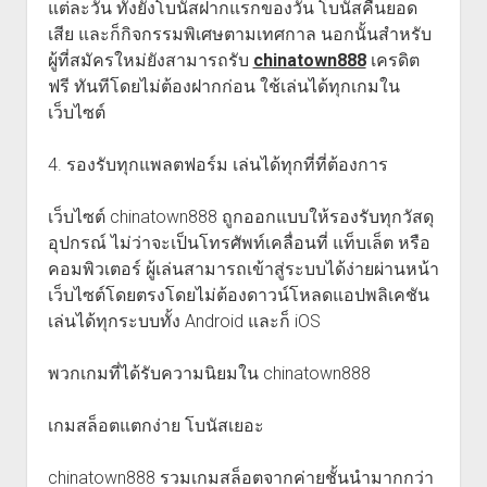
แต่ละวัน ทั้งยังโบนัสฝากแรกของวัน โบนัสคืนยอด
เสีย และก็กิจกรรมพิเศษตามเทศกาล นอกนั้นสำหรับ
ผู้ที่สมัครใหม่ยังสามารถรับ
chinatown888
เครดิต
ฟรี ทันทีโดยไม่ต้องฝากก่อน ใช้เล่นได้ทุกเกมใน
เว็บไซต์
4. รองรับทุกแพลตฟอร์ม เล่นได้ทุกที่ที่ต้องการ
เว็บไซต์ chinatown888 ถูกออกแบบให้รองรับทุกวัสดุ
อุปกรณ์ ไม่ว่าจะเป็นโทรศัพท์เคลื่อนที่ แท็บเล็ต หรือ
คอมพิวเตอร์ ผู้เล่นสามารถเข้าสู่ระบบได้ง่ายผ่านหน้า
เว็บไซต์โดยตรงโดยไม่ต้องดาวน์โหลดแอปพลิเคชัน
เล่นได้ทุกระบบทั้ง Android และก็ iOS
พวกเกมที่ได้รับความนิยมใน chinatown888
เกมสล็อตแตกง่าย โบนัสเยอะ
chinatown888 รวมเกมสล็อตจากค่ายชั้นนำมากกว่า