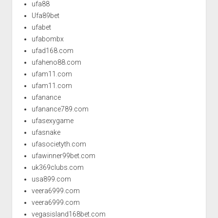
ufa88
Ufa89bet
ufabet
ufabombx
ufad168.com
ufaheno88.com
ufam11.com
ufam11.com
ufanance
ufanance789.com
ufasexygame
ufasnake
ufasocietyth.com
ufawinner99bet.com
uk369clubs.com
usa899.com
veera6999.com
veera6999.com
vegasisland168bet.com