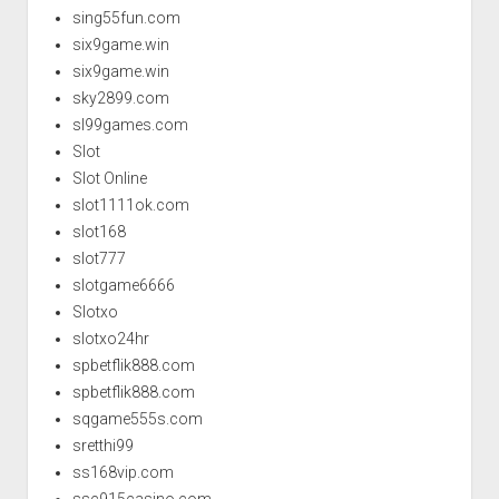
sing55fun.com
six9game.win
six9game.win
sky2899.com
sl99games.com
Slot
Slot Online
slot1111ok.com
slot168
slot777
slotgame6666
Slotxo
slotxo24hr
spbetflik888.com
spbetflik888.com
sqgame555s.com
sretthi99
ss168vip.com
ssc915casino.com