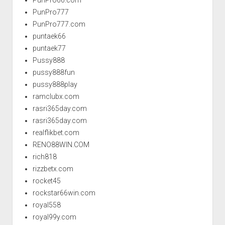
PunPro777
PunPro777.com
puntaek66
puntaek77
Pussy888
pussy888fun
pussy888play
ramclubx.com
rasri365day.com
rasri365day.com
realflikbet.com
RENO88WIN.COM
rich818
rizzbetx.com
rocket45
rockstar66win.com
royal558
royal99y.com