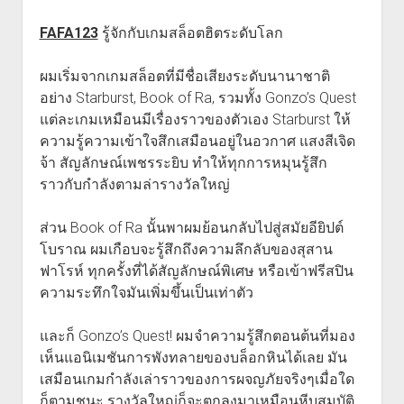
FAFA123
รู้จักกับเกมสล็อตฮิตระดับโลก
ผมเริ่มจากเกมสล็อตที่มีชื่อเสียงระดับนานาชาติ
อย่าง Starburst, Book of Ra, รวมทั้ง Gonzo’s Quest
แต่ละเกมเหมือนมีเรื่องราวของตัวเอง Starburst ให้
ความรู้ความเข้าใจสึกเสมือนอยู่ในอวกาศ แสงสีเจิด
จ้า สัญลักษณ์เพชรระยิบ ทำให้ทุกการหมุนรู้สึก
ราวกับกำลังตามล่ารางวัลใหญ่
ส่วน Book of Ra นั้นพาผมย้อนกลับไปสู่สมัยอียิปต์
โบราณ ผมเกือบจะรู้สึกถึงความลึกลับของสุสาน
ฟาโรห์ ทุกครั้งที่ได้สัญลักษณ์พิเศษ หรือเข้าฟรีสปิน
ความระทึกใจมันเพิ่มขึ้นเป็นเท่าตัว
และก็ Gonzo’s Quest! ผมจำความรู้สึกตอนต้นที่มอง
เห็นแอนิเมชันการพังทลายของบล็อกหินได้เลย มัน
เสมือนเกมกำลังเล่าราวของการผจญภัยจริงๆเมื่อใด
ก็ตามชนะ รางวัลใหญ่ก็จะตกลงมาเหมือนหีบสมบัติ