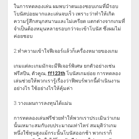
ในการทดลองเล่น ผมพบว่าตนเองชอบเกมที่มีรอบ
โบนัสบ่อยมากและเล่นจบเร็ว เพราะว่าทำให้เกิด
ความรู้สึกสนุกสนานและไม่เครียด แตกต่างจากเกมที่
จำเป็นต้องหมุนหลายรอบกว่าจะเข้าโบนัส ซึ่งผมไม่
ค่อยชอบ
2.ทำความเข้าใจฟีเจอร์แล้วก็เครื่องหมายของเกม
เกมแต่ละเกมมักจะมีฟีเจอร์พิเศษ ยกตัวอย่างเช่น
ฟรีสปิน, ตัวคูณ,
ff123th
โบนัสเกมย่อย การทดลอง
เล่นช่วยให้พวกเรารู้เรื่องว่าฟีพบร์พวกนี้ดำเนินงาน
อย่างไร ใช้อย่างไรให้คุ้มค่า
3.วางแผนการลงทุนได้แม่น
การทดลองเล่นฟรีช่วยทำให้พวกเราประเมินว่าเกม
นั้นเหมาะสมกับงบประมาณเท่าไหร่ สมมุติว่าเกม
หนึ่งใช้ทุนสูงแม้กระนั้นโบนัสออกช้า พวกเราก็