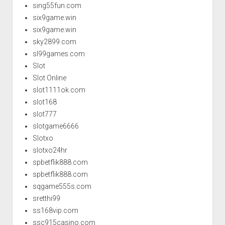
sing55fun.com
six9game.win
six9game.win
sky2899.com
sl99games.com
Slot
Slot Online
slot1111ok.com
slot168
slot777
slotgame6666
Slotxo
slotxo24hr
spbetflik888.com
spbetflik888.com
sqgame555s.com
sretthi99
ss168vip.com
ssc915casino.com