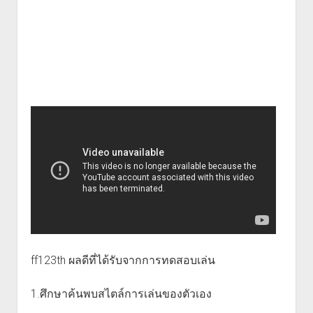
ff123th ผลดีที่ได้รับจากการทดสอบเล่น
1.ศึกษาค้นพบสไตล์การเล่นของตัวเอง