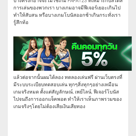
บางครั้งก็อาจจะไม่ใช่เกม FAFA123 ที่เหมาะกับสไตล์
การเล่นของพวกเรา บางเกมอาจมีฟีเจอร์เยอะเกินไป
ทำให้สับสน หรือบางเกมโบนัสออกช้าเกินกระทั่งเรา
รู้สึกท้อ
แล้วต่อจากนั้นผมได้ลอง ทดลองเล่นฟรี ผ่านเว็บตรงที่
มีระบบระเบียบทดสอบเล่น ทุกๆสิ่งทุกๆอย่างเหมือน
เกมจริงหมด ตั้งแต่สัญลักษณ์, เพย์ไลน์, ฟีเจอร์โบนัส
ไปจนถึงการออกแจ็คพอต ทำให้เราเห็นภาพรวมของ
เกมจริงๆโดยไม่ต้องเสียเงินเสียทอง