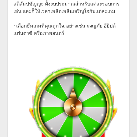
สติสัมปชัญญะ ตั้งงบประมาณสำหรับแต่ละรอบการ
เล่น และก็ให้เวลาเพลิดเพลินเจริญใจกับแต่ละเกม
• เลือกธีมเกมที่คุณถูกใจ: อย่างเช่น ผจญภัย อียิปต์
แฟนตาซี หรือภาพยนตร์