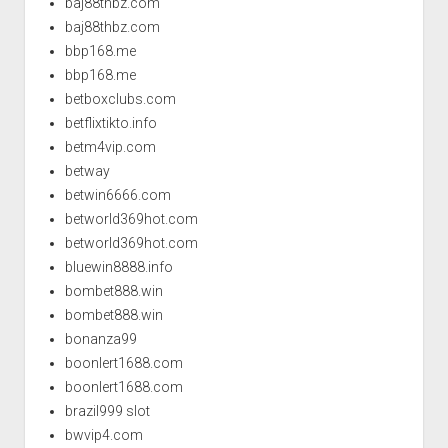
baj88thbz.com
baj88thbz.com
bbp168.me
bbp168.me
betboxclubs.com
betflixtikto.info
betm4vip.com
betway
betwin6666.com
betworld369hot.com
betworld369hot.com
bluewin8888.info
bombet888.win
bombet888.win
bonanza99
boonlert1688.com
boonlert1688.com
brazil999 slot
bwvip4.com