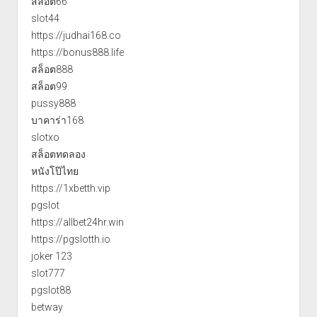
สล็อต66
slot44
https://judhai168.co
https://bonus888.life
สล็อต888
สล็อต99
pussy888
บาคาร่า168
slotxo
สล็อตทดลอง
หนังโป๊ไทย
https://1xbetth.vip
pgslot
https://allbet24hr.win
https://pgslotth.io
joker 123
slot777
pgslot88
betway