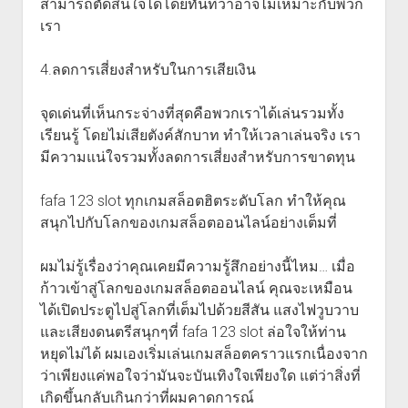
สามารถตัดสินใจได้โดยทันทีว่าอาจไม่เหมาะกับพวก
เรา
4.ลดการเสี่ยงสำหรับในการเสียเงิน
จุดเด่นที่เห็นกระจ่างที่สุดคือพวกเราได้เล่นรวมทั้ง
เรียนรู้ โดยไม่เสียตังค์สักบาท ทำให้เวลาเล่นจริง เรา
มีความแน่ใจรวมทั้งลดการเสี่ยงสำหรับการขาดทุน
fafa 123 slot ทุกเกมสล็อตฮิตระดับโลก ทำให้คุณ
สนุกไปกับโลกของเกมสล็อตออนไลน์อย่างเต็มที่
ผมไม่รู้เรื่องว่าคุณเคยมีความรู้สึกอย่างนี้ไหม… เมื่อ
ก้าวเข้าสู่โลกของเกมสล็อตออนไลน์ คุณจะเหมือน
ได้เปิดประตูไปสู่โลกที่เต็มไปด้วยสีสัน แสงไฟวูบวาบ
และเสียงดนตรีสนุกๆที่ fafa 123 slot ล่อใจให้ท่าน
หยุดไม่ได้ ผมเองเริ่มเล่นเกมสล็อตคราวแรกเนื่องจาก
ว่าเพียงแค่พอใจว่ามันจะบันเทิงใจเพียงใด แต่ว่าสิ่งที่
เกิดขึ้นกลับเกินกว่าที่ผมคาดการณ์