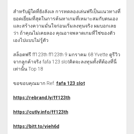
สำหรับผู้ใดที่ยังลังเล การทดลองเล่นฟรีเป็นแนวทางที่
ยอดเยี่ยมที่สุดในการค้นหาเกมที่เหมาะสมกับตนเอง
และสร้างความมั่นใจก่อนเริ่มลงทุนจริง ผมบอกเลย
ว่า ถ้าคุณไม่เคยลอง คุณอาจพลาดเกมที่ใช่ของตัว
เองไปแบบไม่รู้ตัว
สล็อตฟรี ff123th ff123th 9 มกราคม 68 Yvette ดูรีวิว
จากลูกค้าจริง fafa 123 slotคิดจะลงทุนทั้งทีต้องที่นี่
เท่านั้น Top 18
ขอขอบคุณมาก Ref.
fafa 123 slot
https://rebrand.ly/ff123th
https://cutly.info/ff123th
https://bitt.to/vieh6d