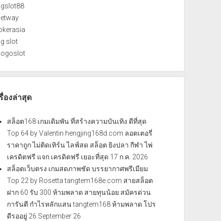
pgslot88
betway
okerasia
g slot
gogoslot
รื่องล่าสุด
สล็อต168 เกมเดิมพัน ที่สร้างความบันเทิง ดีที่สุด
Top 64 by Valentin hengjing168d.com ลอตเตอรี่
ราคาถูก ไม่ติดเทิร์น ไลฟ์สด สล็อต ยิงปลา กีฬา ไพ่
เครดิตฟรี แจก เครดิตฟรี เยอะที่สุด 17 ก.ค. 2026
สล็อตเว็บตรง เกมสดภาพชัด บรรยากาศพรีเมียม
Top 22 by Rosetta tangtem168e.com สายสล็อต
ฝาก 60 รับ 300 ห้ามพลาด สายทุนน้อย สมัครด่วน
การันตี กำไรหลักแสน tangtem168 ห้ามพลาด โปร
ดีรออยู่ 26 September 26