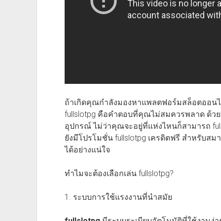
ถ้าเกิดคุณกำลังมองหาแพลตฟอร์มสล็อตออนไลน
fullslotpg คือคำตอบที่คุณไม่สมควรพลาด ด้วยระ
อุปกรณ์ ไม่ว่าคุณจะอยู่ที่แห่งไหนก็สามารถ full
ยังมีโปรโมชั่น fullslotpg เครดิตฟรี สำหรับสม
ได้อย่างแน่ใจ
ทำไมจะต้องเลือกเล่น fullslotpg?
1. ระบบการใช้แรงงานที่นำสมัย
fullslotpg
มีระบบระเบียบอัตโนมัติที่ใช้งานง่