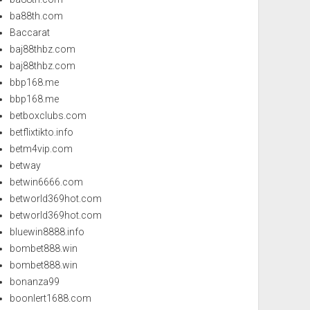
ba88th.com
Baccarat
baj88thbz.com
baj88thbz.com
bbp168.me
bbp168.me
betboxclubs.com
betflixtikto.info
betm4vip.com
betway
betwin6666.com
betworld369hot.com
betworld369hot.com
bluewin8888.info
bombet888.win
bombet888.win
bonanza99
boonlert1688.com