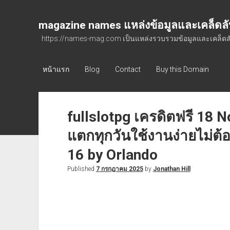
magazine names แหล่งข้อมูลและเคล็ดลั
https://names-mag.com เป็นแหล่งรวบรวมข้อมูลและเคล็ดลับ
หน้าแรก
Blog
Contact
Buy this Domain
fullslotpg เครดิตฟรี 18 
แตกทุกวันใช้งานง่ายไม่ต้อง
16 by Orlando
Published
7 กรกฎาคม 2025
by
Jonathan Hill