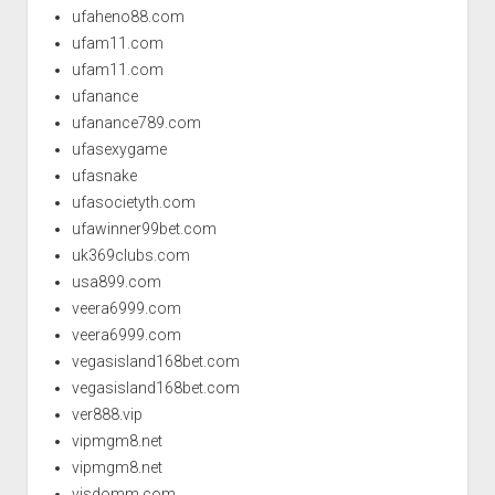
ufaheno88.com
ufam11.com
ufam11.com
ufanance
ufanance789.com
ufasexygame
ufasnake
ufasocietyth.com
ufawinner99bet.com
uk369clubs.com
usa899.com
veera6999.com
veera6999.com
vegasisland168bet.com
vegasisland168bet.com
ver888.vip
vipmgm8.net
vipmgm8.net
visdomm.com