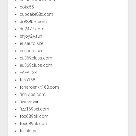
coke55
cupcake88x.com
dr888bet.com
du2477.com
enjoy24.fun
erisauto.site
erisauto.site
eu369clubs.com
eu369clubs.com
FAFA123
faro168
fcharoenkit168.com
finnivips.com
fiwdee.win
fizz169bet.com
fox689ok.com
fox689ok.com
fullslotpg