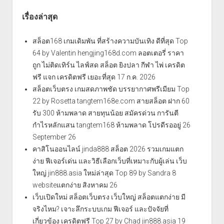
เรื่องล่าสุด
สล็อต168 เกมเดิมพัน ที่สร้างความบันเทิง ดีที่สุด Top
64 by Valentin hengjing168d.com ลอตเตอรี่ ราคา
ถูก ไม่ติดเทิร์น ไลฟ์สด สล็อต ยิงปลา กีฬา ไพ่ เครดิต
ฟรี แจก เครดิตฟรี เยอะที่สุด 17 ก.ค. 2026
สล็อตเว็บตรง เกมสดภาพชัด บรรยากาศพรีเมียม Top
22 by Rosetta tangtem168e.com สายสล็อต ฝาก 60
รับ 300 ห้ามพลาด สายทุนน้อย สมัครด่วน การันตี
กำไรหลักแสน tangtem168 ห้ามพลาด โปรดีรออยู่ 26
September 26
คาสิโนออนไลน์ jinda888 สล็อต 2026 รวมเกมแตก
ง่าย ฟีเจอร์เด่น และวิธีเลือกเว็บที่เหมาะกับผู้เล่น เว็บ
ใหญ่ jin888.asia ใหม่ล่าสุด Top 89 by Sandra 8
websiteแตกง่าย สิงหาคม 26
เว็บเปิดใหม่ สล็อตเว็บตรง เว็บใหญ่ สล็อตแตกง่าย มี
จริงไหม? เจาะลึกระบบเกม ฟีเจอร์ และปัจจัยที่
เกี่ยวข้อง เครดิตฟรี Top 27 by Chad jin888.asia 19