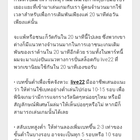
เยอะแยะที่เข้ามาเล่นเกมกับเรา ผู้คนจำนวนมากใช้
เวลาสำหรับเพื่อการเดิมพันเพียงแค่ 20 นาทีต่อวัน
เพียงแค่นั้น
จะแพ้หรือชนะก็วัดกันใน 20 นาทีนี้ไปเลย ซึ่งพวกเขา
ต่างก็มีแนวทางจำนวนมากในการเอาชนะเกมเดิม
พันของเราด้านใน 20 นาทีอีกด้วย รวมทั้งในพาร์ทนี้
ผมจะมาแบ่งปันแนวทางการปั่นสล็อตกับ live22 ที่
พวกเขานิยมใช้กันใน 20 นาทีเองขอรับ
• เบทขั้นต่ำเพื่อเช็คจังหวะ:
live22
มืออาชีพเสนอแนะ
ว่า ให้ท่านใช้เบทอย่างต่ำเล่นไปก่อน 10-15 รอบ เพื่อ
พินิจเกมว่ามีการแจกรางวัลนิดๆหน่อยๆไหม หรือมี
สัญลักษณ์พิเศษโผล่มาให้เห็นบ่อยๆหรือไม่ หากมีก็
สามารถเล่นเกมนั้นได้เลย
• สลับเบทสูงต่ำ: ให้ท่านลองเพิ่มเบทขึ้น 2-3 เท่าของ
ขั้นต่ำในบางรอบ อาจจะเป็นทุก 5 รอบหรือ 10 รอบ