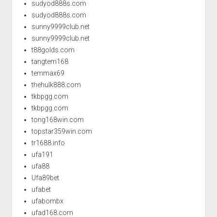
sudyod888s.com
sudyod888s.com
sunny9999club.net
sunny9999club.net
t88golds.com
tangtem168
temmax69
thehulk888.com
tkbpgg.com
tkbpgg.com
tong168win.com
topstar359win.com
tr1688.info
ufa191
ufa88
Ufa89bet
ufabet
ufabombx
ufad168.com