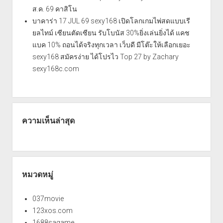
ส.ค. 69 คาสิโน
บาคาร่า 17 JUL 69 sexy168 เปิดโลกเกมไพ่สดแบบเรี
ยลไทม์ เซียนตัดเซียน รับโบนัส 30%ยิ่งเล่นยิ่งได้ แคช
แบค 10% ถอนได้จริงทุกเวลา เว็บดี มีโต๊ะให้เลือกเยอะ
sexy168 สมัครง่าย ได้โปรไว Top 27 by Zachary
sexy168c.com
ความเห็นล่าสุด
หมวดหมู่
037movie
123xos.com
1688sagame