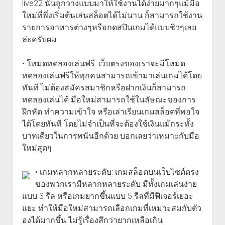
live22 นั้นถูกวางแบบมาให้ใช้งานได้ง่ายมากๆแม้มือ
ใหม่ที่พึ่งเริ่มต้นเล่นสล็อตได้ไม่นาน ก็สามารถใช้งาน
รายการอาหารต่างๆหรือกดสปินเกมได้แบบชิวๆเลย
ล่ะครับผม
• โหมดทดลองเล่นฟรี: เว็บตรงของเราจะมีโหมด
ทดลองเล่นฟรีให้ทุกคนสามารถเข้ามาเล่นเกมได้โดย
ทันที ไม่ต้องสมัครสมาชิกหรือฝากเงินก็สามารถ
ทดลองเล่นได้ มือใหม่สามารถใช้ในลัษณะของการ
ฝึกหัด ทำความเข้าใจ หรือเล่าเรียนเกมสล็อตที่พอใจ
ได้โดยทันที โดยไม่จำเป็นที่จะต้องใช้เงินแม้กระทั้ง
บาทเดียวในการพนันอีกด้วย บอกเลยว่าเหมาะกับมือ
ใหม่สุดๆ
• เกมหลากหลายระดับ: เกมสล็อตบนเว็บไซต์ตรง
ของพวกเรามีหลากหลายระดับ มีทั้งเกมเล่นง่าย
แบบ 3 รีล หรือเกมยากขึ้นแบบ 5 รีลที่มีฟีเจอร์เยอะ
แยะ ทำให้มือใหม่สามารถเลือกเกมที่เหมาะสมกับตัว
องได้มากขึ้น ไม่รู้เรื่องสึกว่ายากเหลือเกิน