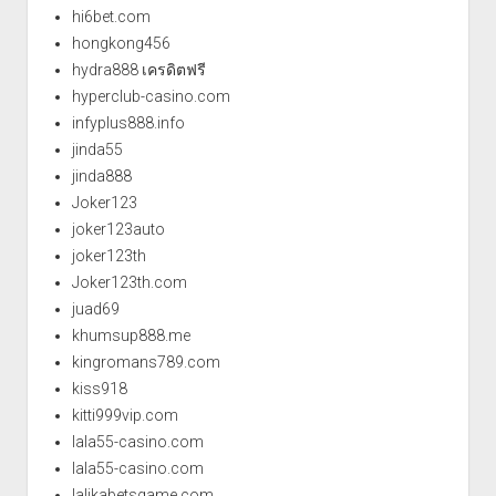
hi6bet.com
hongkong456
hydra888 เครดิตฟรี
hyperclub-casino.com
infyplus888.info
jinda55
jinda888
Joker123
joker123auto
joker123th
Joker123th.com
juad69
khumsup888.me
kingromans789.com
kiss918
kitti999vip.com
lala55-casino.com
lala55-casino.com
lalikabetsgame.com