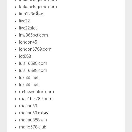
lalikabetsgame.com
lion123สล็อต
live22
live22slot
lnw365bet.com
london45
london6789.com
lot888
luis16888.com
luis16888.com
lux555.net
lux555.net
m4newonline.com
mac1bet789.com
macau69
macau69 สมัคร
macau888.win
mario678.club