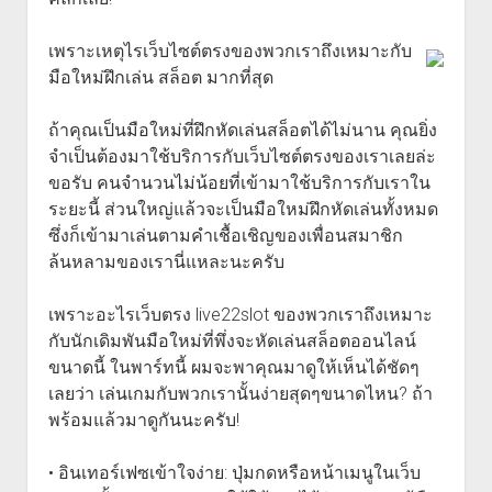
เพราะเหตุไรเว็บไซต์ตรงของพวกเราถึงเหมาะกับ
มือใหม่ฝึกเล่น สล็อต มากที่สุด
ถ้าคุณเป็นมือใหม่ที่ฝึกหัดเล่นสล็อตได้ไม่นาน คุณยิ่ง
จำเป็นต้องมาใช้บริการกับเว็บไซต์ตรงของเราเลยล่ะ
ขอรับ คนจำนวนไม่น้อยที่เข้ามาใช้บริการกับเราใน
ระยะนี้ ส่วนใหญ่แล้วจะเป็นมือใหม่ฝึกหัดเล่นทั้งหมด
ซึ่งก็เข้ามาเล่นตามคำเชื้อเชิญของเพื่อนสมาชิก
ล้นหลามของเรานี่แหละนะครับ
เพราะอะไรเว็บตรง live22slot ของพวกเราถึงเหมาะ
กับนักเดิมพันมือใหม่ที่พึ่งจะหัดเล่นสล็อตออนไลน์
ขนาดนี้ ในพาร์ทนี้ ผมจะพาคุณมาดูให้เห็นได้ชัดๆ
เลยว่า เล่นเกมกับพวกเรานั้นง่ายสุดๆขนาดไหน? ถ้า
พร้อมแล้วมาดูกันนะครับ!
• อินเทอร์เฟซเข้าใจง่าย: ปุ่มกดหรือหน้าเมนูในเว็บ