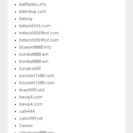
betflixtikto.info
betm4vip.com
betway
betwin6666.com
betworld369hot.com
betworld369hot.com
bluewin8888.info
bombet888.win
bombet888.win
bonanza99
boonlert1688.com
boonlert1688.com
brazil999 slot
bwvip4.com
bwvip4.com
cafe444
carlo999.net
Casino
chinatown888.win