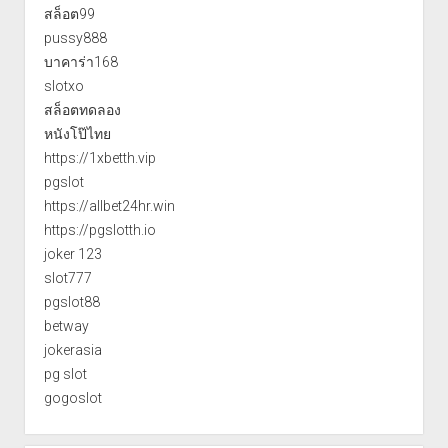
สล็อต99
pussy888
บาคาร่า168
slotxo
สล็อตทดลอง
หนังโป๊ไทย
https://1xbetth.vip
pgslot
https://allbet24hr.win
https://pgslotth.io
joker 123
slot777
pgslot88
betway
jokerasia
pg slot
gogoslot