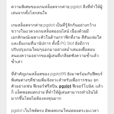
ความพิเศษของเกมสล็อตจากค่าย pgslot สิ่งที่ทำให้ผู้
เล่นจากทั้งโลกสนใจ
เกมสล็อตจากค่าย pgslot เป็นที่รู้จักกันอย่างกว้าง
ขวางในแวดวงเกมสล็อตออนไลน์ เนื่องด้วยมี
เอกลักษณ์เฉพาะตัวในด้านกราฟิกที่งาม สีสันแจ่มใส
และธีมเกมที่นานัปการ ทั้งนี้ PG Slot ยังมีการ
ปรับปรุงเกมใหม่ๆออกมาอย่างสม่ำเสมอเพื่อตอบ
สนองความอยากของผู้เล่นที่เกลียดชังความซ้ำแล้ว
ซ้ำเล่า
ที่สำคัญเกมสล็อตของ pgslot99 ยังมาพร้อมกับฟีพบร์
พิเศษต่างๆที่ช่วยเพิ่มจังหวะสำหรับเพื่อการชนะ ยก
ตัวอย่างเช่น ฟีเจอร์ฟรีสปิน,
pgslot
ฟีเจอร์โบนัส, แล้ว
ก็ แจ็คพอตแตกง่าย ที่ทำให้ผู้เล่นสามารถทำเงินได้
มากขึ้นโดยไม่ต้องลงทุนมาก
pgslot เว็บไซต์ตรง อัพเดทเกมใหม่ตลอดระยะเวลา