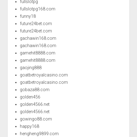
fullslotpg
fullslotpg168.com
funny18
future24bet.com
future24bet.com
gachawin168.com
gachawin168.com
gamehit8888.com
gamehit8888.com
gaojing888
goatbetroyalcasino.com
goatbetroyalcasino.com
gobaza88.com
golden456
golden4566.net
golden4566.net
gowingo88.com
happy168
hengheng9899.com