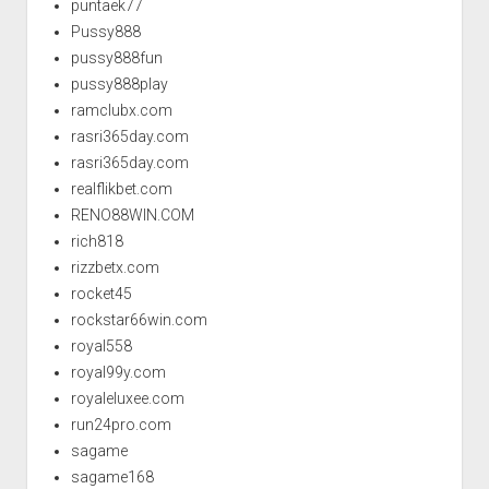
puntaek77
Pussy888
pussy888fun
pussy888play
ramclubx.com
rasri365day.com
rasri365day.com
realflikbet.com
RENO88WIN.COM
rich818
rizzbetx.com
rocket45
rockstar66win.com
royal558
royal99y.com
royaleluxee.com
run24pro.com
sagame
sagame168