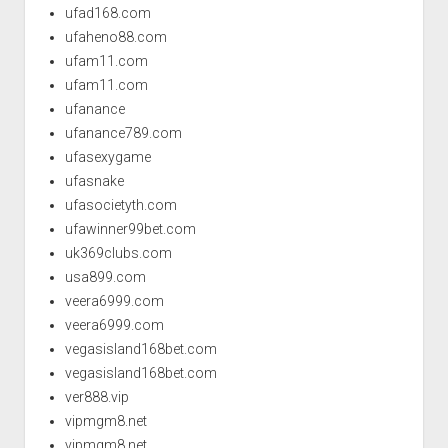
ufad168.com
ufaheno88.com
ufam11.com
ufam11.com
ufanance
ufanance789.com
ufasexygame
ufasnake
ufasocietyth.com
ufawinner99bet.com
uk369clubs.com
usa899.com
veera6999.com
veera6999.com
vegasisland168bet.com
vegasisland168bet.com
ver888.vip
vipmgm8.net
vipmgm8.net