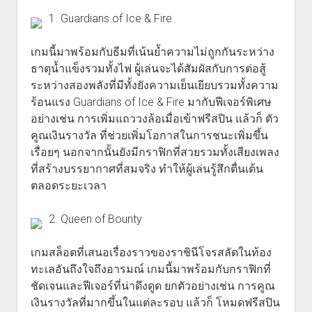
1. Guardians of Ice & Fire
เกมนี้มาพร้อมกับธีมที่เน้นย้ำความไม่ถูกกันระหว่าง
ธาตุน้ำแข็งรวมทั้งไฟ ผู้เล่นจะได้สัมผัสกับการต่อสู้
ระหว่างสองพลังที่มีทั้งยังความเย็นเยียบรวมทั้งความ
ร้อนแรง Guardians of Ice & Fire มากับฟีเจอร์พิเศษ
อย่างเช่น การเพิ่มแถววงล้อเมื่อเข้าฟรีสปิน แล้วก็ ตัว
คูณเงินรางวัล ที่ช่วยเพิ่มโอกาสในการชนะเพิ่มขึ้น
เรื่อยๆ นอกจากนั้นยังมีกราฟิกที่สวยรวมทั้งเสียงเพลง
ที่สร้างบรรยากาศที่สมจริง ทำให้ผู้เล่นรู้สึกตื่นเต้น
ตลอดระยะเวลา
2. Queen of Bounty
เกมสล็อตที่เสนอเรื่องราวของราชินีโจรสลัดในท้อง
ทะเลอันถึงใจถึงอารมณ์ เกมนี้มาพร้อมกับกราฟิกที่
ชัดเจนและฟีเจอร์ที่น่าดึงดูด ยกตัวอย่างเช่น การคูณ
เงินรางวัลที่มากขึ้นในแต่ละรอบ แล้วก็ โหมดฟรีสปิน