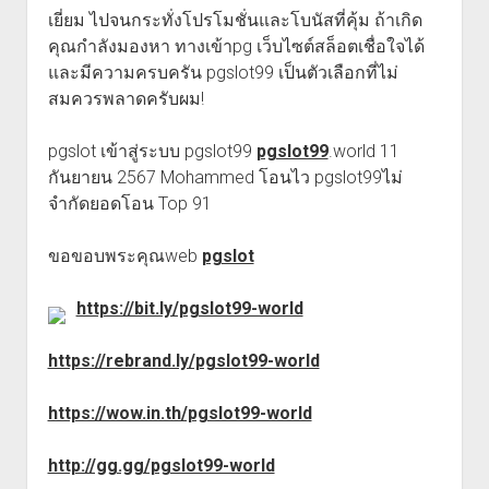
เยี่ยม ไปจนกระทั่งโปรโมชั่นและโบนัสที่คุ้ม ถ้าเกิด
คุณกำลังมองหา ทางเข้าpg เว็บไซต์สล็อตเชื่อใจได้
และมีความครบครัน pgslot99 เป็นตัวเลือกที่ไม่
สมควรพลาดครับผม!
pgslot เข้าสู่ระบบ pgslot99
pgslot99
.world 11
กันยายน 2567 Mohammed โอนไว pgslot99ไม่
จำกัดยอดโอน Top 91
ขอขอบพระคุณweb
pgslot
https://bit.ly/pgslot99-world
https://rebrand.ly/pgslot99-world
https://wow.in.th/pgslot99-world
http://gg.gg/pgslot99-world