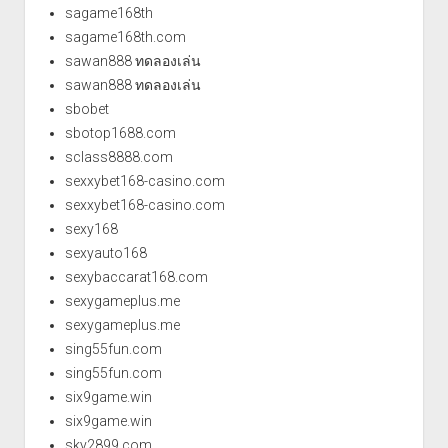
sagame168th
sagame168th.com
sawan888 ทดลองเล่น
sawan888 ทดลองเล่น
sbobet
sbotop1688.com
sclass8888.com
sexxybet168-casino.com
sexxybet168-casino.com
sexy168
sexyauto168
sexybaccarat168.com
sexygameplus.me
sexygameplus.me
sing55fun.com
sing55fun.com
six9game.win
six9game.win
sky2899.com