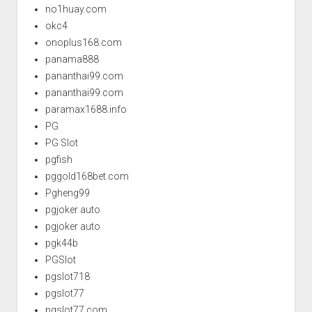
no1huay.com
okc4
onoplus168.com
panama888
pananthai99.com
pananthai99.com
paramax1688.info
PG
PG Slot
pgfish
pggold168bet.com
Pgheng99
pgjoker auto
pgjoker auto
pgk44b
PGSlot
pgslot718
pgslot77
pgslot77.com