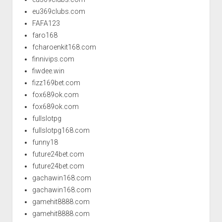
eu369clubs.com
FAFA123
faro168
fcharoenkit168.com
finnivips.com
fiwdee.win
fizz169bet.com
fox689ok.com
fox689ok.com
fullslotpg
fullslotpg168.com
funny18
future24bet.com
future24bet.com
gachawin168.com
gachawin168.com
gamehit8888.com
gamehit8888.com