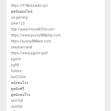
https://918kissauto.xyz
ดูหนังออนไลน์
sa gaming
joker123
http://www.movie87hd.com
https://www.pussy888play.com
https://pussy888win.com
sexybaccarat
https://www.pgslot.golf
pgslot
pg99
fullslot
live22slot
หนังชนโรง
ดูหนังฟรี
ดูหนังชนโรง
slot168
slot456