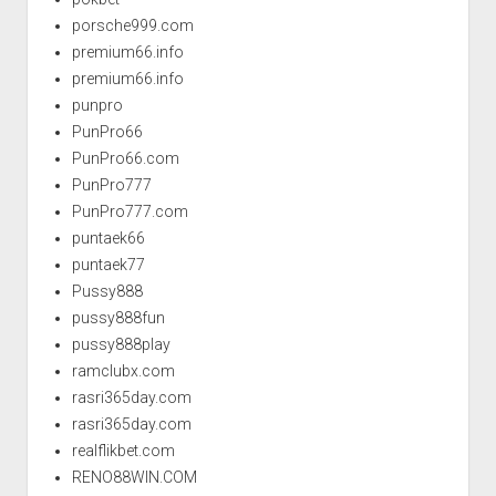
porsche999.com
premium66.info
premium66.info
punpro
PunPro66
PunPro66.com
PunPro777
PunPro777.com
puntaek66
puntaek77
Pussy888
pussy888fun
pussy888play
ramclubx.com
rasri365day.com
rasri365day.com
realflikbet.com
RENO88WIN.COM