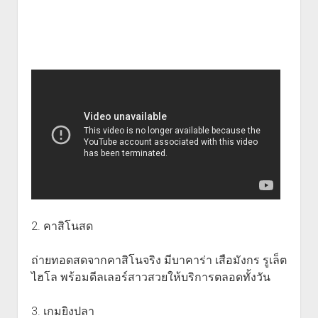
2. คาสิโนสด
ถ่ายทอดสดจากคาสิโนจริง มีบาคาร่า เสือมังกร รูเล็ต
ไฮโล พร้อมดีลเลอร์สาวสวยให้บริการตลอดทั้งวัน
3. เกมยิงปลา