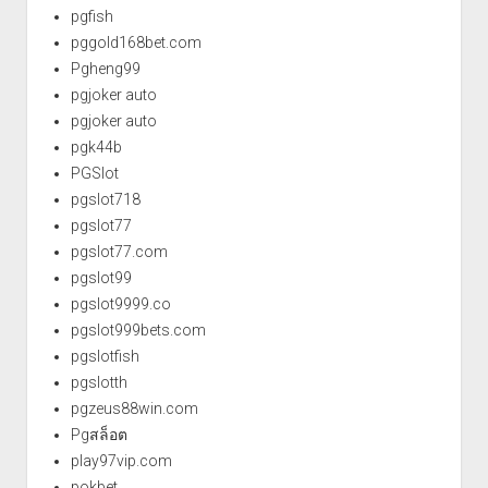
pgfish
pggold168bet.com
Pgheng99
pgjoker auto
pgjoker auto
pgk44b
PGSlot
pgslot718
pgslot77
pgslot77.com
pgslot99
pgslot9999.co
pgslot999bets.com
pgslotfish
pgslotth
pgzeus88win.com
Pgสล็อต
play97vip.com
pokbet