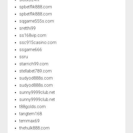
spbetflik888.com
spbetflik888.com
sqgame555s.com
sretthi99
ss168vip.com
ssc915casino.com
ssgame666
ssru
starrich99.com
stellabet789.com
sudyod888s.com
sudyod888s.com
sunny9999club.net
sunny9999club.net
t88golds.com
tangtem168
temmax69
thehulk888.com