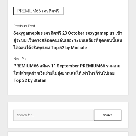
PREMIUM66 เครดิตฟรี
Previous Post
Sexygameplus เครดิตฟรี 23 October sexygameplus เข้า
สู่ระบบ เว็บตรงสล็อตคนเล่นเยอะระบบเสถียรที่สุดตอนนี้เล่น
ได้ถอนได้จริงทุกเกม Top 52 by Michale
Next Post
PREMIUM66 สมัคร 11 September PREMIUM66 รวมเกม
ใหม่ล่าสุดฝากเงินง่ายไม่ยุ่งยากเล่นได้เท่าไหร่ก็รับไปเลย
Top 32 by Stefan
Sidebar
Search