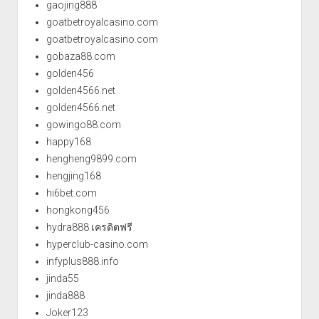
gaojing888
goatbetroyalcasino.com
goatbetroyalcasino.com
gobaza88.com
golden456
golden4566.net
golden4566.net
gowingo88.com
happy168
hengheng9899.com
hengjing168
hi6bet.com
hongkong456
hydra888 เครดิตฟรี
hyperclub-casino.com
infyplus888.info
jinda55
jinda888
Joker123