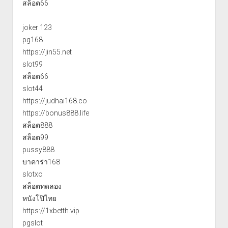
สล็อต66
joker 123
pg168
https://jin55.net
slot99
สล็อต66
slot44
https://judhai168.co
https://bonus888.life
สล็อต888
สล็อต99
pussy888
บาคาร่า168
slotxo
สล็อตทดลอง
หนังโป๊ไทย
https://1xbetth.vip
pgslot