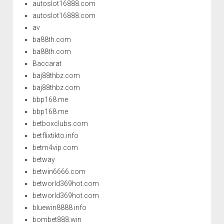
autoslot16888.com
autoslot16888.com
av
ba88th.com
ba88th.com
Baccarat
baj88thbz.com
baj88thbz.com
bbp168.me
bbp168.me
betboxclubs.com
betflixtikto.info
betm4vip.com
betway
betwin6666.com
betworld369hot.com
betworld369hot.com
bluewin8888.info
bombet888.win