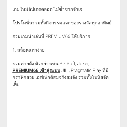
เกมใหม่อัปเดตตลอด ไม่ซ้ำซากจำเจ
โปรโมชั่นรวมทั้งกิจกรรมแจกของรางวัลทุกอาทิตย์
รวมเกมน่าเล่นที่ PREMIUM66 ให้บริการ
1. สล็อตแตกง่าย
รวมค่ายดัง ตัวอย่างเช่น PG Soft, Joker,
PREMIUM66 เข้าสู่ระบบ
JILI, Pragmatic Play ที่มี
กราฟิกสวย เอฟเฟกต์สมจริงสมจัง รวมทั้งโบนัสจัด
เต็ม