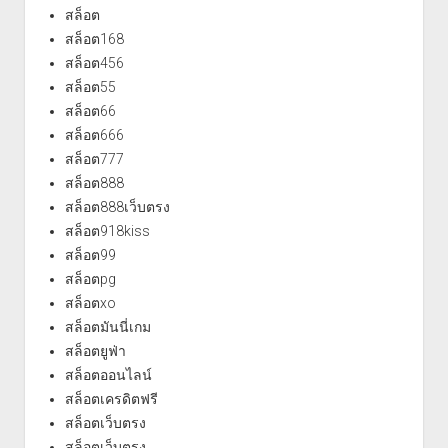
สล็อต
สล็อต168
สล็อต456
สล็อต55
สล็อต66
สล็อต666
สล็อต777
สล็อต888
สล็อต888เว็บตรง
สล็อต918kiss
สล็อต99
สล็อตpg
สล็อตxo
สล็อตมันนี่เกม
สล็อตยูฟ่า
สล็อตออนไลน์
สล็อตเครดิตฟรี
สล็อตเว็บตรง
สล็อตเว็บตรง