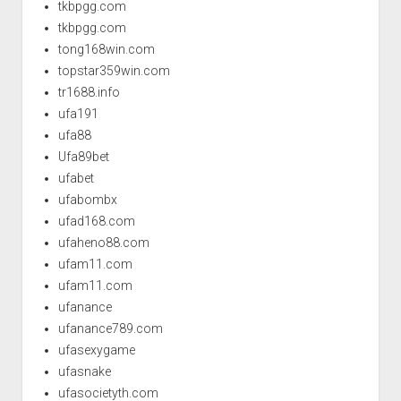
tkbpgg.com
tkbpgg.com
tong168win.com
topstar359win.com
tr1688.info
ufa191
ufa88
Ufa89bet
ufabet
ufabombx
ufad168.com
ufaheno88.com
ufam11.com
ufam11.com
ufanance
ufanance789.com
ufasexygame
ufasnake
ufasocietyth.com