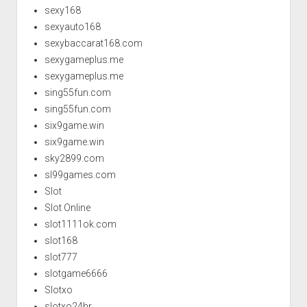
sexy168
sexyauto168
sexybaccarat168.com
sexygameplus.me
sexygameplus.me
sing55fun.com
sing55fun.com
six9game.win
six9game.win
sky2899.com
sl99games.com
Slot
Slot Online
slot1111ok.com
slot168
slot777
slotgame6666
Slotxo
slotxo24hr