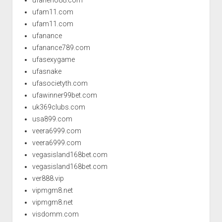
ufam11.com
ufam11.com
ufanance
ufanance789.com
ufasexygame
ufasnake
ufasocietyth.com
ufawinner99bet.com
uk369clubs.com
usa899.com
veera6999.com
veera6999.com
vegasisland168bet.com
vegasisland168bet.com
ver888.vip
vipmgm8.net
vipmgm8.net
visdomm.com