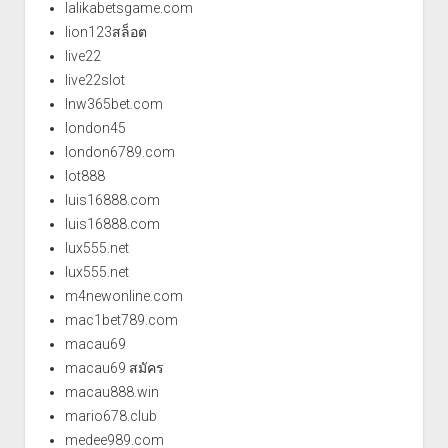
lalikabetsgame.com
lion123สล็อต
live22
live22slot
lnw365bet.com
london45
london6789.com
lot888
luis16888.com
luis16888.com
lux555.net
lux555.net
m4newonline.com
mac1bet789.com
macau69
macau69 สมัคร
macau888.win
mario678.club
medee989.com