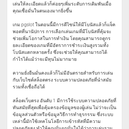
เล่นให้ละเอียดแล้วก็ค่อยๆเพิ่มระดับการเดิมพันเมื่อ
คุณเชื่อมั่นในตนเองมากยิ่งขึ้น
เกม pgslot ในตอนนี้มีการดีไซน์ให้มีโบนัสแล้วก็แจ็ค
พอตที่นานัปการ การเลือกเล่นเกมที่มีโบนัสที่คุ้มจะ
ช่วยเพิ่มโอกาสในการทำเงิน โดยคุณสามารถดูกร
ยละเอียดของเกมที่มีอัตราการชำระเงินสูงรวมทั้ง
โบนัสแตกหลายครั้ง ซึ่งจะช่วยให้คุณสามารถได้
กำไรได้แม้ว่าจะมีทุนไม่มากมาย
ความยั่งยืนมั่นคงแล้วก็ไม่มีอันตรายสำหรับการเล่น
กับเว็บไซต์สล็อตตรง ระบบความปลอดภัยที่นำสมัย
รวมทั้งเชื่อถือได้
สล็อตเว็บตรง อันดับ 1 มีการใช้ระบบความปลอดภัยที่
ทันสมัยที่สุดเพื่อคุ้มครองข้อมูลของผู้เล่น ไม่ว่าจะเป็น
ข้อมูลส่วนตัวหรือข้อมูลวิธีการทำธุรกรรม ซึ่งระบบ
เหล่านี้มักใช้เทคโนโลยีการเข้ารหัสที่มีความ
ปลอดภัยสูง ทำให้คุณมั่นอกมั่นใจได้ว่าการเล่นรวม