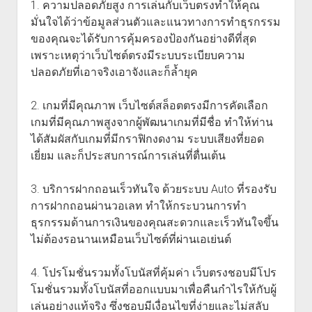
1. ความปลอดภัยสูง การเล่นกับเว็บตรงทำให้คุณ
มั่นใจได้ว่าข้อมูลส่วนตัวและแนวทางการทำธุรกรรม
ของคุณจะได้รับการคุ้มครองป้องกันอย่างดีที่สุด
เพราะเหตุว่าเว็บไซต์ตรงมีระบบระเบียบความ
ปลอดภัยที่เอาจริงเอาจังและก็ล้ำยุค
2. เกมที่มีคุณภาพ เว็บไซต์สล็อตตรงมีการคัดเลือก
เกมที่มีคุณภาพสูงจากผู้พัฒนาเกมที่มีชื่อ ทำให้ท่าน
ได้สัมผัสกับเกมที่มีกราฟิกงดงาม ระบบเสียงที่ยอด
เยี่ยม และก็ประสบการณ์การเล่นที่ตื่นเต้น
3. บริการฝากถอนเร็วทันใจ ด้วยระบบ Auto ที่รองรับ
การฝากถอนผ่านวอเลท ทำให้กระบวนการทำ
ธุรกรรมด้านการเงินของคุณสะดวกและเร็วทันใจขึ้น
ไม่ต้องรอนานเหมือนเว็บไซต์ที่ผ่านเอเย่นต์
4. โปรโมชั่นรวมทั้งโบนัสที่คุ้มค่า เว็บตรงชอบมีโปร
โมชั่นรวมทั้งโบนัสที่ออกแบบมาเพื่อคืนกำไรให้กับผู้
เล่นอย่างแท้จริง ซึ่งชอบมีเงื่อนไขที่ง่ายและไม่สลับ