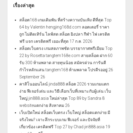
เรื่องล่าสุด
สล็อต168 เกมเดิมพัน ที่สร้างความบันเทิง ดีที่สุด Top
64 by Valentin hengjing168d.com ลอตเตอรี่ ราคา
ถูก ไม่ติดเทิร์น ไลฟ์สด สล็อต ยิงปลา กีฬา ไพ่ เครดิต
ฟรี แจก เครดิตฟรี เยอะที่สุด 17 ก.ค. 2026
สล็อตเว็บตรง เกมสดภาพชัด บรรยากาศพรีเมียม Top
22 by Rosetta tangtem168e.com สายสล็อต ฝาก 60
รับ 300 ห้ามพลาด สายทุนน้อย สมัครด่วน การันตี
กำไรหลักแสน tangtem168 ห้ามพลาด โปรดีรออยู่ 26
September 26
คาสิโนออนไลน์ jinda888 สล็อต 2026 รวมเกมแตก
ง่าย ฟีเจอร์เด่น และวิธีเลือกเว็บที่เหมาะกับผู้เล่น เว็บ
ใหญ่ jin888.asia ใหม่ล่าสุด Top 89 by Sandra 8
websiteแตกง่าย สิงหาคม 26
เว็บเปิดใหม่ สล็อตเว็บตรง เว็บใหญ่ สล็อตแตกง่าย มี
จริงไหม? เจาะลึกระบบเกม ฟีเจอร์ และปัจจัยที่
เกี่ยวข้อง เครดิตฟรี Top 27 by Chad jin888.asia 19