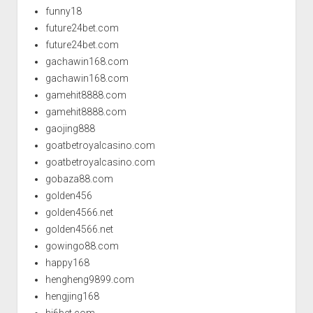
funny18
future24bet.com
future24bet.com
gachawin168.com
gachawin168.com
gamehit8888.com
gamehit8888.com
gaojing888
goatbetroyalcasino.com
goatbetroyalcasino.com
gobaza88.com
golden456
golden4566.net
golden4566.net
gowingo88.com
happy168
hengheng9899.com
hengjing168
hi6bet.com