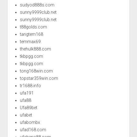
sudyod888s.com
sunny9999club.net
sunny9999club.net
t88golds.com
tangtem168
temmax69
thehulk888.com
tkbpgg.com
tkbpgg.com
tong168win.com
topstar359win.com
tr1688.info
ufa191
ufa88
Ufa89bet
ufabet
ufabombx
ufad168.com
ufaheno88.com