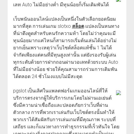
เลท Auto ไม่มีอย่างต่ำ มีทุนน้อยก็เริ่มเดิมพันได้
เว็บพนันออนไลน์แปลงเป็นหนึ่งในตัวเลือกยอดนิยม
มากที่สุด การเล่นเกม slotxo
สล็อต
แปลงเป็นหนทาง
ที่น่าดึงดูดสำหรับคนรักความท้า โดยไม่ว่าคุณจะมี
ทุนน้อยมากแค่ไหนก็สามารถเริ่มต้นเล่นได้อย่างไม่
ยากเย็นเพราะเหตุว่าเว็บไซต์สล็อตแท้ชั้น 1 ไม่ได้
จำกัดเพียงแต่คนที่มีทุนสูงเท่านั้น แต่ยังรองรับผู้เล่น
ทุกระดับด้วยการฝากถอนผ่านวอเลทด้วยระบบ Auto
ที่ไม่มีอย่างน้อย ช่วยให้คุณสามารถร่วมการเดิมพัน
ได้ตลอด 24 ชั่วโมงแบบไม่มีสะดุด
pgslot เป็นเลิศในแพลตฟอร์มเกมออนไลน์ที่ให้
บริการตรงจากผู้ให้บริการเกมโดยไม่ผ่านเอเย่นต์
ซึ่งมีความน่าเชื่อถือและปลอดภัยกว่าเว็บที่ผ่าน
ตัวกลาง การที่พวกเราเล่นกับเว็บไซต์ตรงนั้นทำให้
พวกเราได้สัมผัสกับการเล่นเกมที่มีคุณภาพ ระบบที่
เสถียร และก็แนวทางการทำธุรกรรมที่เร็วทันใจ โดย
เฉพาะอย่างยิ่งการฝากถอนซึ่งสามารถทำเป็นผ่าน