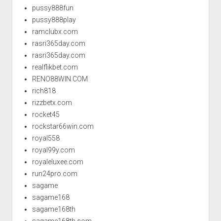
pussy888fun
pussy888play
ramclubx.com
rasri365day.com
rasri365day.com
realflikbet.com
RENO88WIN.COM
rich818
rizzbetx.com
rocket45
rockstar66win.com
royal558
royal99y.com
royaleluxee.com
run24pro.com
sagame
sagame168
sagame168th
sagame168th.com