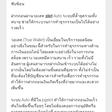
ซับซ้อน
ฝากถอนผ่านวอเลท
slot
Auto ระบบที่ล้ำยุครวมทั้ง
สบาย ช่วยให้กระบวนการทำธุรกรรมเป็นไปได้อย่าง
รวดเร็ว
วอเลท (True Wallet) เป็นเยี่ยมในบริการยอดนิยม
อย่างยิ่งในขณะนี้สำหรับในการทำธุรกรรมทางด้าน
การเงินออนไลน์ โดยเฉพาะอย่างยิ่งในวงการเกม
สล็อต เพราะวอเลทมีความสบาย เร็ว รวมทั้งไม่มี
อันตราย ผู้เล่นสามารถฝากเงินเข้าระบบได้อย่างไม่
ยากเย็นโดยไม่ต้องผ่านขั้นตอนที่ยุ่งยาก ทั้งไม่จำเป็น
ที่จะต้องใช้บัญชีธนาคารสำหรับเพื่อการทำธุรกรรม
ทำให้การฝากถอนเงินเกิดเรื่องที่ง่ายมากและสะดวก
เพิ่มขึ้น
ระบบ Auto ที่มีใน pgslot ทำให้การฝากถอนเงินเร็ว
ทันใจเพิ่มขึ้นเรื่อยๆ โดยไม่ต้องคอยการอนุมัติหรือ
การตรวจดูจากเจ้าหน้าที่ คุณสามารถทำธุรกรรม