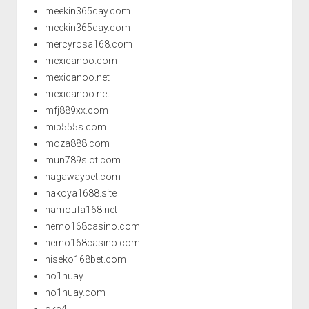
meekin365day.com
meekin365day.com
mercyrosa168.com
mexicanoo.com
mexicanoo.net
mexicanoo.net
mfj889xx.com
mib555s.com
moza888.com
mun789slot.com
nagawaybet.com
nakoya1688.site
namoufa168.net
nemo168casino.com
nemo168casino.com
niseko168bet.com
no1huay
no1huay.com
okc4