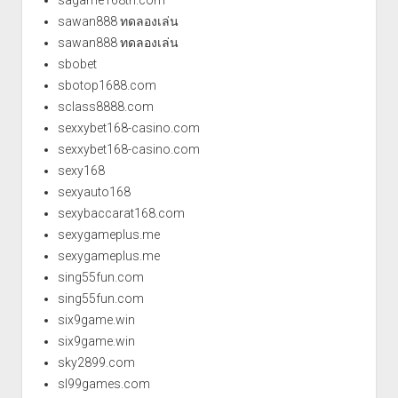
sawan888 ทดลองเล่น
sawan888 ทดลองเล่น
sbobet
sbotop1688.com
sclass8888.com
sexxybet168-casino.com
sexxybet168-casino.com
sexy168
sexyauto168
sexybaccarat168.com
sexygameplus.me
sexygameplus.me
sing55fun.com
sing55fun.com
six9game.win
six9game.win
sky2899.com
sl99games.com