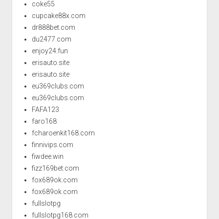
coke55
cupcake88x.com
dr888bet.com
du2477.com
enjoy24.fun
erisauto.site
erisauto.site
eu369clubs.com
eu369clubs.com
FAFA123
faro168
fcharoenkit168.com
finnivips.com
fiwdee.win
fizz169bet.com
fox689ok.com
fox689ok.com
fullslotpg
fullslotpg168.com