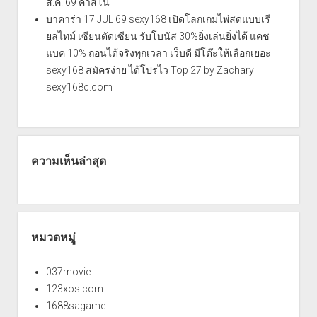
ส.ค. 69 คาสิโน
บาคาร่า 17 JUL 69 sexy168 เปิดโลกเกมไพ่สดแบบเรี
ยลไทม์ เซียนตัดเซียน รับโบนัส 30%ยิ่งเล่นยิ่งได้ แคช
แบค 10% ถอนได้จริงทุกเวลา เว็บดี มีโต๊ะให้เลือกเยอะ
sexy168 สมัครง่าย ได้โปรไว Top 27 by Zachary
sexy168c.com
ความเห็นล่าสุด
หมวดหมู่
037movie
123xos.com
1688sagame