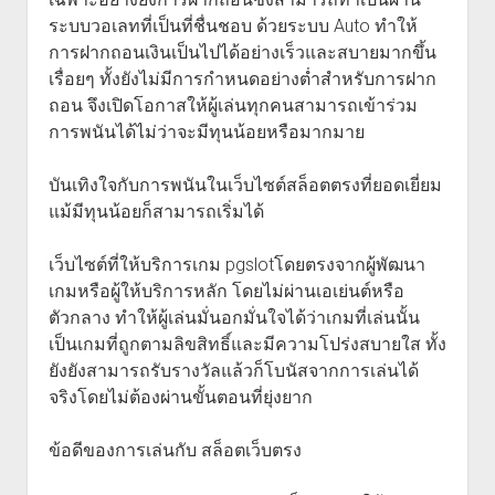
ระบบวอเลทที่เป็นที่ชื่นชอบ ด้วยระบบ Auto ทำให้
การฝากถอนเงินเป็นไปได้อย่างเร็วและสบายมากขึ้น
เรื่อยๆ ทั้งยังไม่มีการกำหนดอย่างต่ำสำหรับการฝาก
ถอน จึงเปิดโอกาสให้ผู้เล่นทุกคนสามารถเข้าร่วม
การพนันได้ไม่ว่าจะมีทุนน้อยหรือมากมาย
บันเทิงใจกับการพนันในเว็บไซต์สล็อตตรงที่ยอดเยี่ยม
แม้มีทุนน้อยก็สามารถเริ่มได้
เว็บไซต์ที่ให้บริการเกม pgslotโดยตรงจากผู้พัฒนา
เกมหรือผู้ให้บริการหลัก โดยไม่ผ่านเอเย่นต์หรือ
ตัวกลาง ทำให้ผู้เล่นมั่นอกมั่นใจได้ว่าเกมที่เล่นนั้น
เป็นเกมที่ถูกตามลิขสิทธิ์และมีความโปร่งสบายใส ทั้ง
ยังยังสามารถรับรางวัลแล้วก็โบนัสจากการเล่นได้
จริงโดยไม่ต้องผ่านขั้นตอนที่ยุ่งยาก
ข้อดีของการเล่นกับ สล็อตเว็บตรง