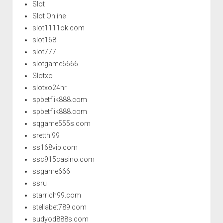
Slot
Slot Online
slot1111ok.com
slot168
slot777
slotgame6666
Slotxo
slotxo24hr
spbetflik888.com
spbetflik888.com
sqgame555s.com
sretthi99
ss168vip.com
ssc915casino.com
ssgame666
ssru
starrich99.com
stellabet789.com
sudyod888s.com