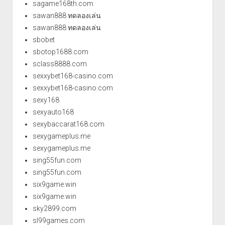
sagame168th.com
sawan888 ทดลองเล่น
sawan888 ทดลองเล่น
sbobet
sbotop1688.com
sclass8888.com
sexxybet168-casino.com
sexxybet168-casino.com
sexy168
sexyauto168
sexybaccarat168.com
sexygameplus.me
sexygameplus.me
sing55fun.com
sing55fun.com
six9game.win
six9game.win
sky2899.com
sl99games.com