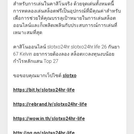
สำหรับการเล่นในคาสิโนจริง ด้วยจุดเด่นทั้งหมดนี้
การทดลองเล่นสล็อตฟรีเป็นอุปกรณ์ที่มีคุณค่าสำหรับ
เพื่อการช่วยให้คุณบรรลุเป้าหมายในการเล่นสล็อต
ออนไลน์และก็เพลิดเพลินกับประสบการณ์การเล่นที่
เหมาะสมที่สุด
คาสิโนออนไลน์ slotxo24hr slotxo24hr.life 26 กันยา
67 Kelvin อยากรวยต้องลอง สล็อตxoลงทุนงบน้อย
กำไรหลักแสน Top 27
ขอขอบคุณมากเว็ปไซต์
slotxo
https://bit.ly/slotxo24hr-life
https://rebrand.ly/slotxo24hr-life
https://wow.in.th/slotxo24hr-life
http://gg.gg/slotxo24hr-life