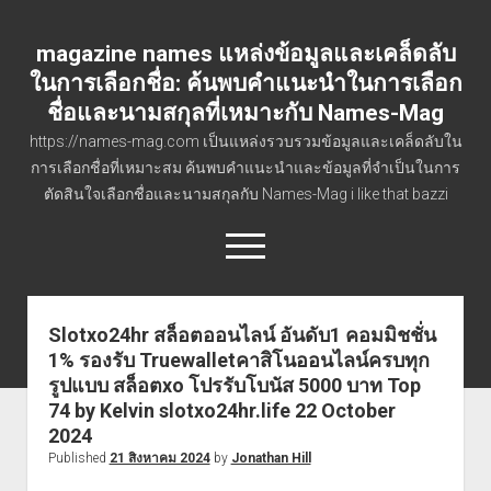
magazine names แหล่งข้อมูลและเคล็ดลับ
ในการเลือกชื่อ: ค้นพบคำแนะนำในการเลือก
ชื่อและนามสกุลที่เหมาะกับ Names-Mag
https://names-mag.com เป็นแหล่งรวบรวมข้อมูลและเคล็ดลับใน
การเลือกชื่อที่เหมาะสม ค้นพบคำแนะนำและข้อมูลที่จำเป็นในการ
ตัดสินใจเลือกชื่อและนามสกุลกับ Names-Mag i like that bazzi
open
menu
Slotxo24hr สล็อตออนไลน์ อันดับ1 คอมมิชชั่น
หน้าแรก
1% รองรับ Truewalletคาสิโนออนไลน์ครบทุก
Blog
รูปแบบ สล็อตxo โปรรับโบนัส 5000 บาท Top
Contact
74 by Kelvin slotxo24hr.life 22 October
2024
Buy this Domain
Published
21 สิงหาคม 2024
by
Jonathan Hill