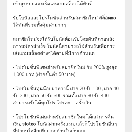
เข้าสู่ระบบและเริ่มเล่นเกมสล็อตได้ทันที
รับโบนัสและโปรโมชั่นสำหรับสมาชิกใหม่
สล็อตxo
ได้ทันทีรวมทั้งคุ้มค่ามากๆ
สมาชิกใหม่จะได้รับโบนัสต้อนรับโดยทันทีภายหลัง
การสมัครสำเร็จ โบนัสนี้สามารถใช้สำหรับเพื่อการ
เล่นเกมสล็อตต่างๆได้ตามที่มีการกำหนด
• โปรโมชั่นพิเศษสำหรับสมาชิกใหม่ รับ 200% สูงสุด
1,000 บาท (ฝากขั้นต่ำ 50 บาท)
• โปรโมชั่นทุนน้อยมาทางนี้ ฝาก 20 รับ 100 , ฝาก 40
รับ 200 , ฝาก 60 รับ 300 รวมทั้ง ฝาก 80 รับ 400
สามารถรับได้ทุกโปร โปรละ 1 ครั้ง/วัน
• โปรโมชั่นพิเศษสำหรับสมาชิกใหม่ ได้แก่ การคืน
เงิน,
slotxo
โบนัสฝากครั้งแรก, แล้วก็โปรโมชั่นอื่นๆ
ที่น่าสนใจอีกเพียบเลยด้านในเว็บเลย