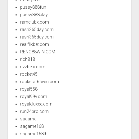
pussy888fun
pussy888play
ramclubx.com
rasri365day.com
rasri365day.com
realflikbet.com
RENO88WIN.COM
rich818
rizzbetx.com
rocket45
rockstar66win.com
royal558
royal99y.com
royaleluxee.com
run24pro.com
sagame
sagame168
sagame168th