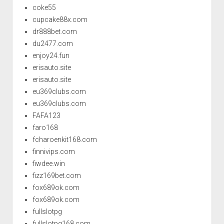
coke55
cupcake88x.com
dr888bet.com
du2477.com
enjoy24.fun
erisauto.site
erisauto.site
eu369clubs.com
eu369clubs.com
FAFA123
faro168
fcharoenkit168.com
finnivips.com
fiwdee.win
fizz169bet.com
fox689ok.com
fox689ok.com
fullslotpg
fullslotpg168.com