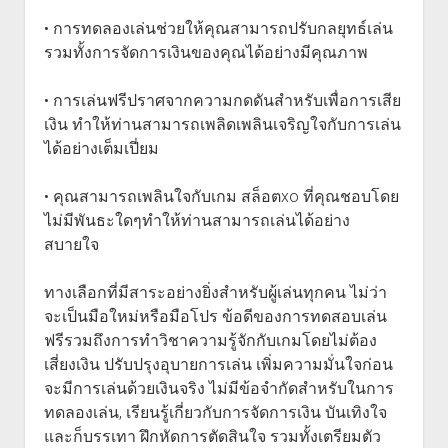
• การทดลองเล่นช่วยให้คุณสามารถปรับกลยุทธ์เล่น
รวมทั้งการจัดการเงินของคุณได้อย่างมีคุณภาพ
• การเล่นฟรีปราศจากความกดดันสำหรับเพื่อการเสีย
เงิน ทำให้ท่านสามารถเพลิดเพลินเจริญใจกับการเล่น
ได้อย่างเต็มเปี่ยม
• คุณสามารถเพลินใจกับเกม สล็อตxo ที่คุณชอบโดย
ไม่มีพันธะใดๆทำให้ท่านสามารถเล่นได้อย่าง
สบายใจ
ทางเลือกที่มีสาระอย่างยิ่งสำหรับผู้เล่นทุกคน ไม่ว่า
จะเป็นมือใหม่หรือมือโปร ข้อดีของการทดสอบเล่น
ฟรีรวมถึงการทำวิชาความรู้จักกับเกมโดยไม่ต้อง
เสี่ยงเงิน ปรับปรุงอุบายการเล่น เพิ่มความมั่นใจก่อน
จะมีการเล่นด้วยเงินจริง ไม่มีข้อจำกัดสำหรับในการ
ทดลองเล่น, เรียนรู้เกี่ยวกับการจัดการเงิน บันเทิงใจ
และก็บรรเทา ฝึกหัดการตัดสินใจ รวมทั้งเตรียมตัว