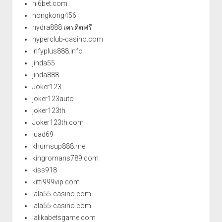
hi6bet.com
hongkong456
hydra888 เครดิตฟรี
hyperclub-casino.com
infyplus888.info
jinda55
jinda888
Joker123
joker123auto
joker123th
Joker123th.com
juad69
khumsup888.me
kingromans789.com
kiss918
kitti999vip.com
lala55-casino.com
lala55-casino.com
lalikabetsgame.com