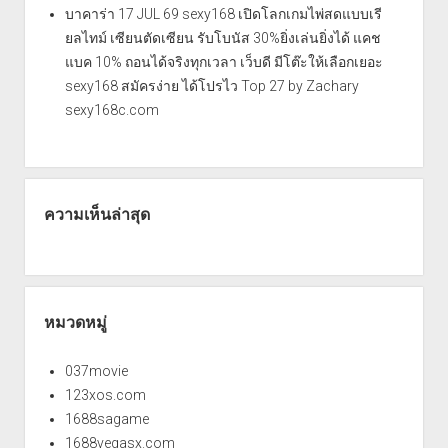
บาคาร่า 17 JUL 69 sexy168 เปิดโลกเกมไพ่สดแบบเรี
ยลไทม์ เซียนตัดเซียน รับโบนัส 30%ยิ่งเล่นยิ่งได้ แคช
แบค 10% ถอนได้จริงทุกเวลา เว็บดี มีโต๊ะให้เลือกเยอะ
sexy168 สมัครง่าย ได้โปรไว Top 27 by Zachary
sexy168c.com
ความเห็นล่าสุด
หมวดหมู่
037movie
123xos.com
1688sagame
1688vegasx.com