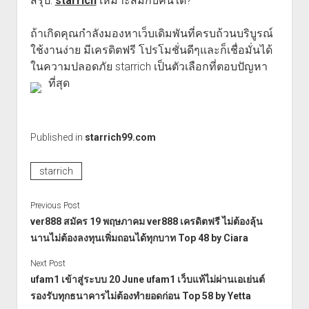
สรุป:
starrich
เหมาะสมกับคนใด?
ถ้าเกิดคุณกำลังมองหาเว็บเดิมพันที่ครบถ้วนบริบูรณ์
ใช้งานง่าย มีเครดิตฟรี โปรโมชั่นดีๆและก็เชื่อมั่นได้
ในความปลอดภัย starrich เป็นตัวเลือกที่ตอบปัญหา
ที่สุด
Published in
starrich99.com
starrich
Previous Post
ver888 สมัคร 19 พฤษภาคม ver888 เครดิตฟรี ไม่ต้องลุ้น
นานไม่ต้องลงทุนเพิ่มถอนได้ทุกบาท Top 48 by Ciara
Next Post
ufam1 เข้าสู่ระบบ 20 June ufam1 เว็บแท้ไม่ผ่านเอเย่นต์
รองรับทุกธนาคารไม่ต้องทำยอดก่อน Top 58 by Yetta