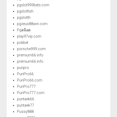
pgslot999bets.com
pgslotfish
pgslotth
pgzeus88win.com
Pgสล็อต
play97vip.com
pokbet
porsche999.com
premium66.info
premium66.info
punpro
PunPro66
PunPro66.com
PunPro777
PunPro777.com
puntaek66
puntaek77
Pussy888