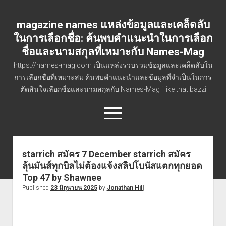
magazine names แหล่งข้อมูลและเคล็ดลับ
ในการเลือกชื่อ: ค้นพบคำแนะนำในการเลือก
ชื่อและนามสกุลที่เหมาะกับ Names-Mag
https://names-mag.com เป็นแหล่งรวบรวมข้อมูลและเคล็ดลับใน
การเลือกชื่อที่เหมาะสม ค้นพบคำแนะนำและข้อมูลที่จำเป็นในการ
ตัดสินใจเลือกชื่อและนามสกุลกับ Names-Mag i like that bazzi
open
menu
starrich สมัคร 7 December starrich สมัคร
หน้าแรก
ลุ้นมันส์ทุกบิลไม่ต้องแจ้งสลิปโบนัสแตกทุกยอด
Blog
Top 47 by Shawnee
Contact
Published
23 มิถุนายน 2025
by
Jonathan Hill
Buy this Domain