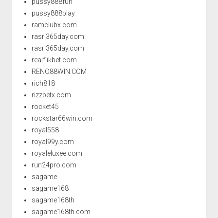
pussy888fun
pussy888play
ramclubx.com
rasri365day.com
rasri365day.com
realflikbet.com
RENO88WIN.COM
rich818
rizzbetx.com
rocket45
rockstar66win.com
royal558
royal99y.com
royaleluxee.com
run24pro.com
sagame
sagame168
sagame168th
sagame168th.com