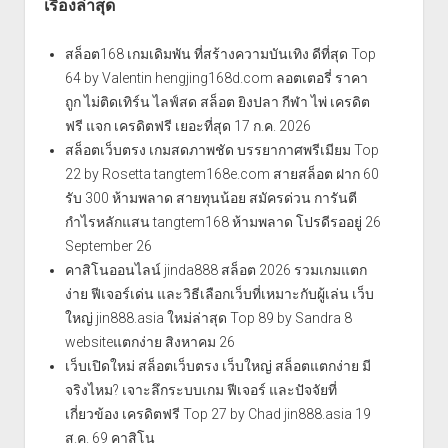
เรื่องล่าสุด
สล็อต168 เกมเดิมพัน ที่สร้างความบันเทิง ดีที่สุด Top
64 by Valentin hengjing168d.com ลอตเตอรี่ ราคา
ถูก ไม่ติดเทิร์น ไลฟ์สด สล็อต ยิงปลา กีฬา ไพ่ เครดิต
ฟรี แจก เครดิตฟรี เยอะที่สุด 17 ก.ค. 2026
สล็อตเว็บตรง เกมสดภาพชัด บรรยากาศพรีเมียม Top
22 by Rosetta tangtem168e.com สายสล็อต ฝาก 60
รับ 300 ห้ามพลาด สายทุนน้อย สมัครด่วน การันตี
กำไรหลักแสน tangtem168 ห้ามพลาด โปรดีรออยู่ 26
September 26
คาสิโนออนไลน์ jinda888 สล็อต 2026 รวมเกมแตก
ง่าย ฟีเจอร์เด่น และวิธีเลือกเว็บที่เหมาะกับผู้เล่น เว็บ
ใหญ่ jin888.asia ใหม่ล่าสุด Top 89 by Sandra 8
websiteแตกง่าย สิงหาคม 26
เว็บเปิดใหม่ สล็อตเว็บตรง เว็บใหญ่ สล็อตแตกง่าย มี
จริงไหม? เจาะลึกระบบเกม ฟีเจอร์ และปัจจัยที่
เกี่ยวข้อง เครดิตฟรี Top 27 by Chad jin888.asia 19
ส.ค. 69 คาสิโน