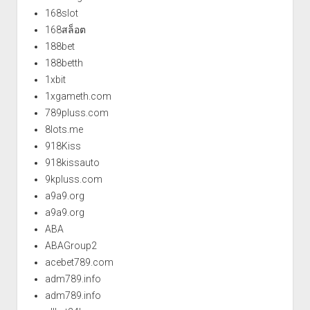
168slot
168สล็อต
188bet
188betth
1xbit
1xgameth.com
789pluss.com
8lots.me
918Kiss
918kissauto
9kpluss.com
a9a9.org
a9a9.org
ABA
ABAGroup2
acebet789.com
adm789.info
adm789.info