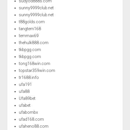
sudyod888s.com
sunny9999club.net
sunny9999club.net
t88golds.com
tangtem168
temmax69
thehulk888.com
tkbpgg.com
tkbpgg.com
tong168win.com
topstar359win.com
tr1688.info
ufa191
ufa88
Ufa89bet
ufabet
ufabombx
ufad168.com
ufaheno88.com