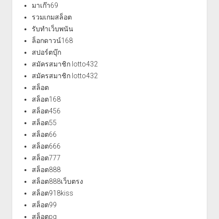
มาเก๊า69
รวมเกมสล็อต
รับทำเว็บพนัน
ล็อกดาวน์168
สปอร์ตบุ๊ก
สมัครสมาชิก lotto432
สมัครสมาชิก lotto432
สล็อต
สล็อต168
สล็อต456
สล็อต55
สล็อต66
สล็อต666
สล็อต777
สล็อต888
สล็อต888เว็บตรง
สล็อต918kiss
สล็อต99
สล็อตpg