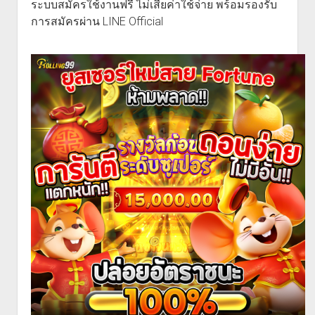
ระบบสมัครใช้งานฟรี ไม่เสียค่าใช้จ่าย พร้อมรองรับ
การสมัครผ่าน LINE Official