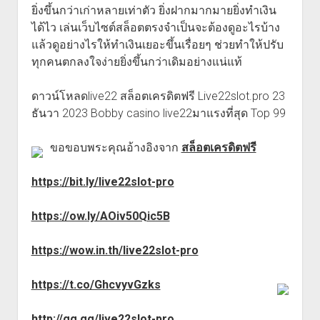
ยิ่งขึ้นกว่าเก่าหลายเท่าตัว ยิ่งฝากมากมายยิ่งทำเงิน
ได้ไว เล่นเว็บไซต์สล็อตตรงจำเป็นจะต้องดูอะไรบ้าง
แล้วดูอย่างไรให้ทำเงินเยอะขึ้นเรื่อยๆ ช่วยทำให้ปรับ
ทุกคนตกลงใจง่ายยิ่งขึ้นกว่าเดิมอย่างแน่แท้
ดาวน์โหลดlive22 สล็อตเครดิตฟรี Live22slot.pro 23
ธันวา 2023 Bobby casino live22มาแรงที่สุด Top 99
ขอขอบพระคุณอ้างอิงจาก
สล็อตเครดิตฟรี
https://bit.ly/live22slot-pro
https://ow.ly/AOiv50Qic5B
https://wow.in.th/live22slot-pro
https://t.co/GhcvyvGzks
http://gg.gg/live22slot-pro