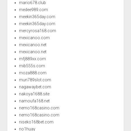
mario678.club
medee989.com
meekin365day.com
meekin365day.com
mercyrosa168.com
mexicanoo.com
mexicanoo.net
mexicanoo.net
mfj889xx.com
mib555s.com
moza888.com
mun789slot.com
nagawaybet.com
nakoya1688.site
namoufa168.net
nemo168casino.com
nemo168casino.com
niseko168bet.com
no1huay