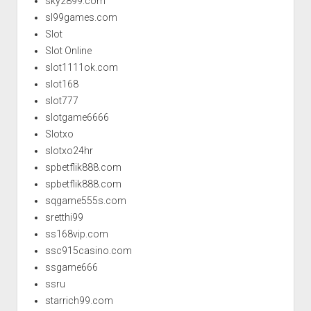
sky2899.com
sl99games.com
Slot
Slot Online
slot1111ok.com
slot168
slot777
slotgame6666
Slotxo
slotxo24hr
spbetflik888.com
spbetflik888.com
sqgame555s.com
sretthi99
ss168vip.com
ssc915casino.com
ssgame666
ssru
starrich99.com