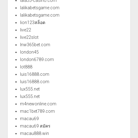
lala55-casino.com
lalikabetsgame.com
lalikabetsgame.com
lion123สล็อต
live22
live22slot
lnw365bet.com
london45
london6789.com
lot888
luis16888.com
luis16888.com
lux555.net
lux555.net
m4newonline.com
mac1bet789.com
macau69
macau69 สมัคร
macau888.win