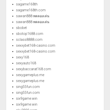
sagame168th
sagame168th.com
sawan888 ทดลองเล่น
sawan888 ทดลองเล่น
sbobet
sbotop1688.com
sclass8888.com
sexxybet168-casino.com
sexxybet168-casino.com
sexy168
sexyauto168
sexybaccarat168.com
sexygameplus.me
sexygameplus.me
sing55fun.com
sing55fun.com
six9game.win
six9game.win