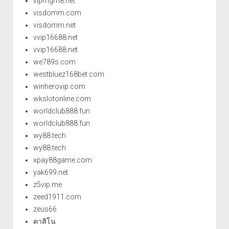
vipmgm8.net
visdomm.com
visdomm.net
vvip16688.net
vvip16688.net
we789s.com
westbluez168bet.com
winherovip.com
wkslotonline.com
worldclub888.fun
worldclub888.fun
wy88.tech
wy88.tech
xpay88game.com
yak699.net
z5vip.me
zeed1911.com
zeus66
คาสิโน