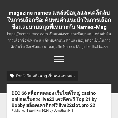
magazine names แหล่งข้อมูลและเคล็ดลับ
ในการเลือกชื่อ: ค้นพบคำแนะนำในการเลือก
ชื่อและนามสกุลที่เหมาะกับ Names-Mag
https://names-mag.com เป็นแหล่งรวบรวมข้อมูลและเคล็ดลับใน
การเลือกชื่อที่เหมาะสม ค้นพบคำแนะนำและข้อมูลที่จำเป็นในการ
ตัดสินใจเลือกชื่อและนามสกุลกับ Names-Mag i like that bazzi
open
menu
ป้ายกำกับ:
สล็อต pg เว็บตรง แตกหนัก
หน้าแรก
Blog
DEC 66 สล็อตทดลอง เว็บไซต์ใหญ่ casino
Contact
onlineเว็บตรง live22 เครดิตฟรี Top 21 by
Bobby สล็อตเครดิตฟรี live22slot.pro 22
Buy this Domain
Published
4 มกราคม 2024
by
Jonathan Hill