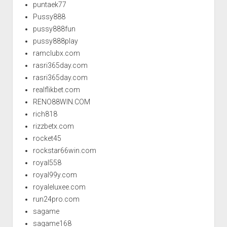
puntaek77
Pussy888
pussy888fun
pussy888play
ramclubx.com
rasri365day.com
rasri365day.com
realflikbet.com
RENO88WIN.COM
rich818
rizzbetx.com
rocket45
rockstar66win.com
royal558
royal99y.com
royaleluxee.com
run24pro.com
sagame
sagame168