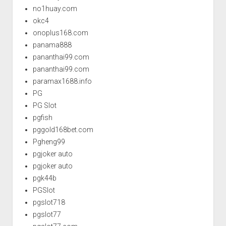
no1huay.com
okc4
onoplus168.com
panama888
pananthai99.com
pananthai99.com
paramax1688.info
PG
PG Slot
pgfish
pggold168bet.com
Pgheng99
pgjoker auto
pgjoker auto
pgk44b
PGSlot
pgslot718
pgslot77