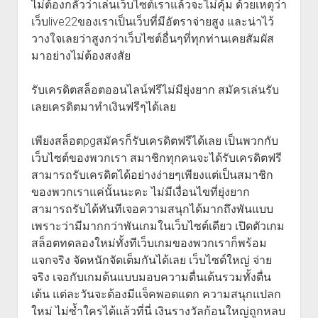
ไม่ต้องกลัวว่าเล่นเว็บไซต์เราแล้วจะไม่คุ้ม ด้วยเหตุว่า
เว็บlive22ของเราเป็นเว็บที่มีอัตราจ่ายสูง และน่าไว้
วางใจเลยว่าสูงกว่าเว็บไซต์อื่นๆที่ทุกท่านเคยสัมผัส
มาอย่างไม่ต้องสงสัย
รับเครดิตสล็อตออนไลน์ฟรีไม่มียุ่งยาก สมัครเล่นรับ
เลยเครดิตมาทำเงินฟรีๆได้เลย
เพียงสล็อตpgสมัครก็รับเครดิตฟรีได้เลย เป็นพวกกับ
เว็บไซต์ของพวกเรา สมาชิกทุกคนจะได้รับเครดิตฟรี
สามารถรับเครดิตได้อย่างง่ายๆเพียงแต่เป็นสมาชิก
ของพวกเราแค่นั้นนะคะ ไม่มีเงื่อนไขที่ยุ่งยาก
สามารถรับได้ทันทีเจอความสนุกได้มากถึงพันแบบ
เพราะว่ามีมากกว่าพันเกมในเว็บไซต์เดียว เปิดตัวเกม
สล็อตทดลองใหม่ทั้งทีเว็บเกมของพวกเราก็พร้อม
แจกจริง จัดหนักจัดเต็มกันได้เลย เว็บไซต์ใหญ่ จ่าย
จริง เจอกับเกมต้นแบบมอบความตื่นเต้นรวมทั้งตื่น
เต้น แต่ละวันจะต้องมีแจ็คพอตแตก ความสนุกแปลก
ใหม่ ไม่ซ้ำใครได้แล้วที่นี่ เงินรางวัลก้อนใหญ่ถูกหลบ