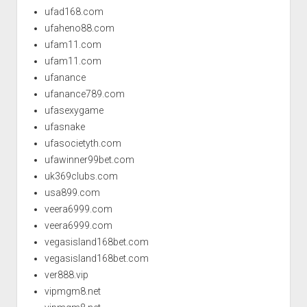
ufad168.com
ufaheno88.com
ufam11.com
ufam11.com
ufanance
ufanance789.com
ufasexygame
ufasnake
ufasocietyth.com
ufawinner99bet.com
uk369clubs.com
usa899.com
veera6999.com
veera6999.com
vegasisland168bet.com
vegasisland168bet.com
ver888.vip
vipmgm8.net