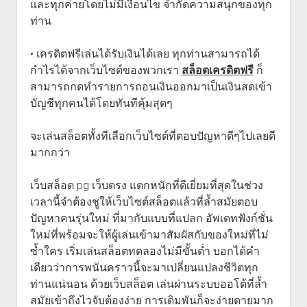
และทุกค่ายโดยไม่มีเงื่อนไข จำกัดความสนุกของทุก
ท่าน
• เครดิตฟรีเล่นได้รับเงินได้เลย ทุกท่านสามารถได้
กำไรได้จากเว็บไซต์ของพวกเรา
สล็อตเครดิตฟรี
ก็
สามารถกดทำรายการถอนเงินออกมาเป็นเงินสดเข้า
บัญชีทุกคนได้โดยทันทีคุ้มสุดๆ
จะเล่นสล็อตทั้งทีเลือกเว็บไซต์ที่ตอบปัญหาดีๆไปเลยดี
มากกว่า
เว็บสล็อต pg เว็บตรง แตกหนักที่ดีเยี่ยมที่สุดในช่วง
เวลานี้จำต้องชูให้เว็บไซต์สล็อตแล้วที่ล้ำสมัยตอบ
ปัญหาคนรุ่นใหม่ ที่มากับแบบที่แปลก อัพเดทฟังก์ชั่น
ใหม่ที่พร้อมจะให้ผู้เล่นเข้ามาสัมผัสกับของใหม่ที่ไม่
ซ้ำใคร เริ่มเล่นสล็อตทดลองไม่มีขั้นต่ำ บอกได้คำ
เดียวว่าการพนันคราวนี้จะมาเปลี่ยนแปลงชีวิตทุก
ท่านแน่นอน ด้วยเว็บสล็อต เล่นผ่านระบบออโต้ที่ล้ำ
สมัยเข้าถึงไวจับต้องง่าย การเดิมพันก็จะง่ายดายมาก