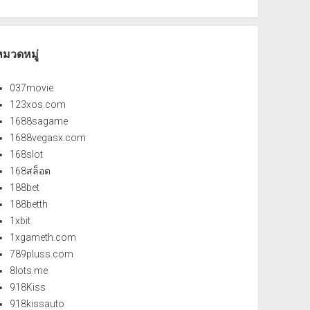
หมวดหมู่
037movie
123xos.com
1688sagame
1688vegasx.com
168slot
168สล็อต
188bet
188betth
1xbit
1xgameth.com
789pluss.com
8lots.me
918Kiss
918kissauto