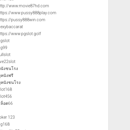
http://www.movie87hd.com
https://www.pussy888play.com
https://pussy888win.com
sexybaccarat
ttps://www.pgslot.golf
pgslot
pg99
ullslot
ive22slot
หนังชนโรง
ูหนังฟรี
ดูหนังชนโรง
slot168
slot456
สล็อต66
oker 123
pg168