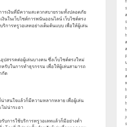
h
ารเงินที่มีความสะดวกสบายรวมทั้งปลอดภัย
บิกเงินในเว็บไซต์การพนันออนไลน์ เว็บไซต์ตรง
ิการทรูวอเลทอย่างเต็มต้นแบบ เพื่อให้ผู้เล่น
h
h
ปสรรคต่อผู้เล่นบางคน ซึ่งเว็บไซต์ตรงใหม่
สำหรับในการทำธุรกรรม เพื่อให้ผู้เล่นสามารถ
ำกัด
h
่น่าสนใจแล้วก็มีความหลากหลาย เพื่อผู้เล่น
h
ะไม่น่าระอา
h
j
องรับการใช้บริการทรูวอเลทแล้วก็มีอย่างต่ำ