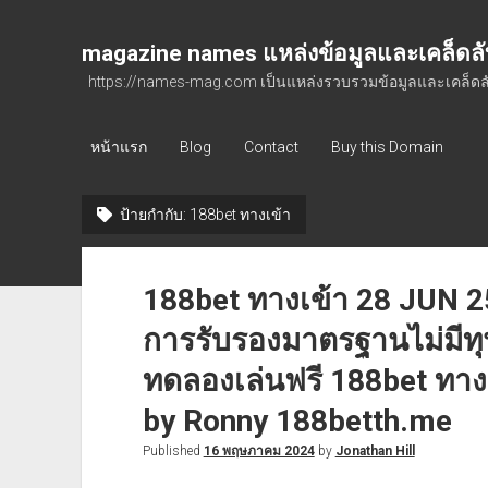
magazine names แหล่งข้อมูลและเคล็ดลั
https://names-mag.com เป็นแหล่งรวบรวมข้อมูลและเคล็ดลับ
หน้าแรก
Blog
Contact
Buy this Domain
ป้ายกำกับ:
188bet ทางเข้า
188bet ทางเข้า 28 JUN 2
การรับรองมาตรฐานไม่มีทุนก
ทดลองเล่นฟรี 188bet ทาง
by Ronny 188betth.me
Published
16 พฤษภาคม 2024
by
Jonathan Hill