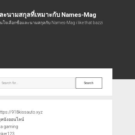
และนามสกุลที่เหมาะกับ Names-Mag
จเลือกชื่อและนามสกุลกับ Names-Mag i like that bazzi
ebar
Search
ttps://918kissauto.xyz
ดูหนังออนไลน์
sa gaming
joker123