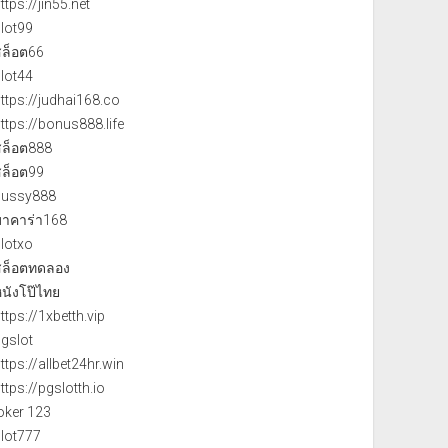
ttps://jin55.net
slot99
สล็อต66
slot44
ttps://judhai168.co
ttps://bonus888.life
สล็อต888
สล็อต99
pussy888
บาคาร่า168
slotxo
สล็อตทดลอง
หนังโป๊ไทย
ttps://1xbetth.vip
pgslot
ttps://allbet24hr.win
ttps://pgslotth.io
oker 123
slot777