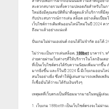
สำหรับเพื่อการฝากถอนนั้นมีความสำคัญอย่างยิ่
สะดวกสบายรวมทั้งความปลอดภัยสำหรับในการ
ใหม่ยังมีคุณสมบัติที่น่าดึงดูดแล้วก็บริการที่ม
กับประสบการณ์การเล่น สล็อต อย่างเต็มเปี่ยม
เว็บไซต์การเดิมพันออนไลน์ใหม่ในปี 2024 ควรจ
ถึงมาแล้วอย่างแน่แท้
ปั่นเกมไม่ผ่านเอเย่นต์ ถอนได้ไม่จำกัด ออโต้ 
ไม่ว่าจะเป็นการเล่นสล็อต,
188bet
บาคาร่า, หร
ง่ายดายผ่านเว็บต่างๆที่ให้บริการในโลกอินเตอ
ที่เป็นเว็บไซต์ตรงได้รับความนิยมเพิ่มมากขึ้
มากยิ่งขึ้น และก็ในปี 2024 นี้ มีเว็บเกมออนไลน์ท
สนใจอย่างยิ่ง ซึ่งทำให้ผู้เล่นสามารถเพลิดเ
ก็เชื่อมั่นได้ว่าจะได้รับเงินจริงๆ
เหตุผลที่เว็บตรงเป็นที่นิยมมากมายในหมู่ผู้เล่
1. เว็บเกม 188betth เป็นเว็บไซต์ตรงจะไม่ผ่านเ