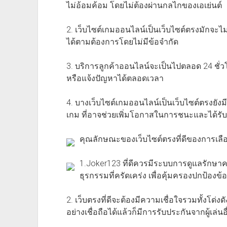
ไม่อ้อมค้อม โดยไม่ต้องผ่านกลไกของเอเย่นต์
2. เว็บไซต์เกมออนไลน์เป็นเว็บไซต์ตรงมักจะไม
ได้ตามต้องการโดยไม่มีข้อจำกัด
3. บริการลูกค้าออนไลน์จะเป็นไปตลอด 24 ชั่
หรือแจ้งปัญหาได้ตลอดเวลา
4. บางเว็บไซต์เกมออนไลน์เป็นเว็บไซต์ตรงยัง
เกม ที่อาจช่วยเพิ่มโอกาสในการชนะและได้รับร
คุณลักษณะของเว็บไซต์ตรงที่ดีของการเลื
1.Joker123 ที่ดีควรมีระบบการดูแลรัก
ธุรกรรมที่ครัดเคร่ง เพื่อคุ้มครองปกป้องข้อ
2. เว็บตรงที่ดีจะต้องมีความเชื่อใจรวมทั้งโด่ง
อย่างเชื่อถือได้แล้วก็มีการรับประกันจากผู้เล่นอื