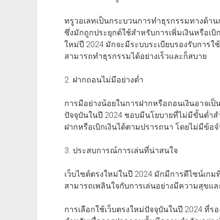
ทรูวอเลทเป็นกระบวนการทำธุรกรรมทางด้านก
ซึ่งมักถูกประยุกต์ใช้สำหรับการเพิ่มเงินหรือเ
ใหม่ปี 2024 มักจะมีระบบระเบียบรองรับการใช้บร
สามารถทำธุรกรรมได้อย่างเร็วและก็สบาย
2. ฝากถอนไม่มีอย่างต่ำ
การมีอย่างน้อยในการฝากหรือถอนเงินอาจเป็นอุ
ปัจจุบันในปี 2024 ชอบมีนโยบายที่ไม่มีขั้นต่ำ
ฝากหรือเบิกเงินได้ตามปรารถนา โดยไม่มีข้อจ
3. ประสบการณ์การเล่นที่น่าสนใจ
เว็บไซต์ตรงใหม่ในปี 2024 มักมีการดีไซน์เกมที
สามารถเพลินใจกับการเล่นอย่างมีความสุขแล
การเลือกใช้เว็บตรงใหม่ปัจจุบันในปี 2024 ที่ร