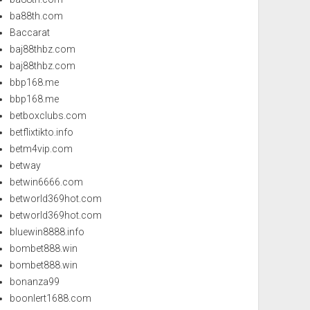
ba88th.com
Baccarat
baj88thbz.com
baj88thbz.com
bbp168.me
bbp168.me
betboxclubs.com
betflixtikto.info
betm4vip.com
betway
betwin6666.com
betworld369hot.com
betworld369hot.com
bluewin8888.info
bombet888.win
bombet888.win
bonanza99
boonlert1688.com