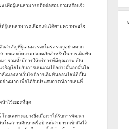
มง เพื่อผู้เล่นสามารถติดต่อสอบถามหรือแจ้ง
ให้ผู้เล่นสามารถเลือกเล่นได้ตามความพอใจ
็นสิ่งสำคัญที่ผู้เล่นควรจะใคร่ครวญอย่างมาก
สบายสบายและก็ความปลอดภัยสำหรับในการเดิมพัน
งมา รวมทั้งมีการให้บริการที่มีคุณภาพ เป็น
ินเจริญใจไปกับการเล่นเกมได้อย่างมั่นอกมั่นใจ
ำลังมองหาเว็บไซต์การเดิมพันออนไลน์ที่เป็น
อย่างมาก เพื่อได้รับประสบการณ์การเล่นที่
้าไว้เยอะที่สุด
์ โดยเฉพาะอย่างยิ่งเมื่อเราได้รับการพัฒนา
เล่นในสถานศึกษาหรือบ้านก็สามารถเข้าถึงได้