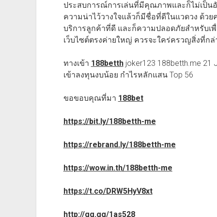
ประสบการณ์การเล่นที่มีคุณภาพและก็ไม่เป็นอัน
ความน่าไว้วางใจแล้วก็มีชื่อที่ดีในแวดวง ด้
บริการลูกค้าที่ดี และก็ความปลอดภัยสำหรับเพ
เว็บไซต์ตรงค่ายใหญ่ ควรจะใคร่ครวญสิ่งที่กล่า
ทางเข้า
188betth
joker123 188betth.me 21 
เข้าลงทุนงบน้อย กำไรหลักแสน Top 56
ขอขอบคุณที่มา
188bet
https://bit.ly/188betth-me
https://rebrand.ly/188betth-me
https://wow.in.th/188betth-me
https://t.co/DRW5HyV8xt
http://gg.gg/1as528