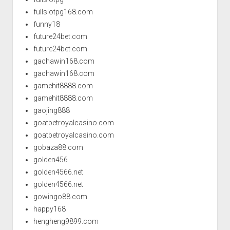
fullslotpg168.com
funny18
future24bet.com
future24bet.com
gachawin168.com
gachawin168.com
gamehit8888.com
gamehit8888.com
gaojing888
goatbetroyalcasino.com
goatbetroyalcasino.com
gobaza88.com
golden456
golden4566.net
golden4566.net
gowingo88.com
happy168
hengheng9899.com