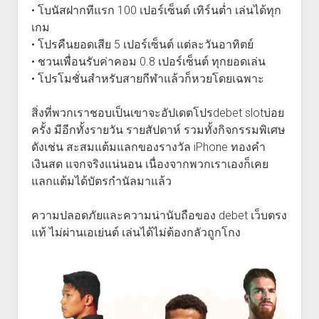
• โบนัสฝากทีแรก 100 เปอร์เซ็นต์ เทิร์นต่ำ เล่นได้ทุก
เกม
• โปรคืนยอดเสีย 5 เปอร์เซ็นต์ แต่ละวันอาทิตย์
• ชวนเพื่อนรับค่าคอม 0.8 เปอร์เซ็นต์ ทุกยอดเล่น
• โปรโมชั่นสำหรับสายกีฬาแล้วก็หวยโดยเฉพาะ
สิ่งที่พวกเราชอบเป็นเขาจะอัปเดตโปรdebet slotบ่อย
ครั้ง มีอีกทั้งรายวัน รายสัปดาห์ รวมทั้งกิจกรรมพิเศษ
ดังเช่น สะสมแต้มแลกของรางวัล iPhone ทองคำ
เงินสด แจกจริงแน่นอน เนื่องจากพวกเราเองก็เคย
แลกแต้มได้บัตรกำนัลมาแล้ว
ความปลอดภัยและความน่านับถือของ debet เว็บตรง
แท้ ไม่ผ่านเอเย่นต์ เล่นได้ไม่ต้องกลัวถูกโกง