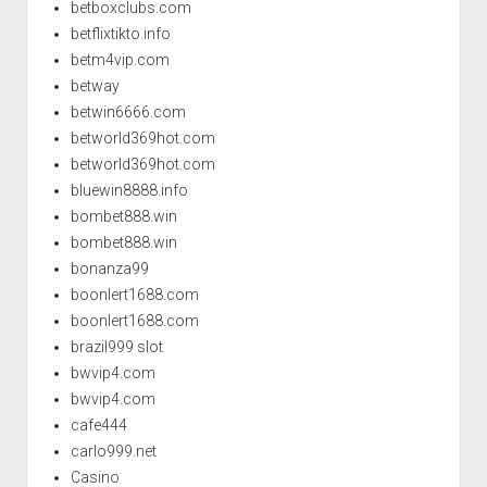
betboxclubs.com
betflixtikto.info
betm4vip.com
betway
betwin6666.com
betworld369hot.com
betworld369hot.com
bluewin8888.info
bombet888.win
bombet888.win
bonanza99
boonlert1688.com
boonlert1688.com
brazil999 slot
bwvip4.com
bwvip4.com
cafe444
carlo999.net
Casino