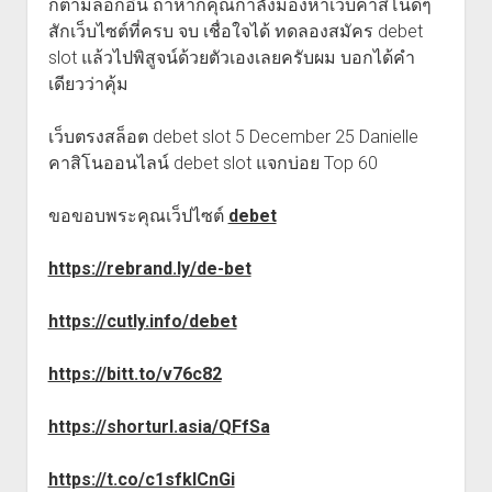
ก็ตามล็อกอิน ถ้าหากคุณกำลังมองหาเว็บคาสิโนดีๆ
สักเว็บไซต์ที่ครบ จบ เชื่อใจได้ ทดลองสมัคร debet
slot แล้วไปพิสูจน์ด้วยตัวเองเลยครับผม บอกได้คำ
เดียวว่าคุ้ม
เว็บตรงสล็อต debet slot 5 December 25 Danielle
คาสิโนออนไลน์ debet slot แจกบ่อย Top 60
ขอขอบพระคุณเว็ปไซต์
debet
https://rebrand.ly/de-bet
https://cutly.info/debet
https://bitt.to/v76c82
https://shorturl.asia/QFfSa
https://t.co/c1sfkICnGi