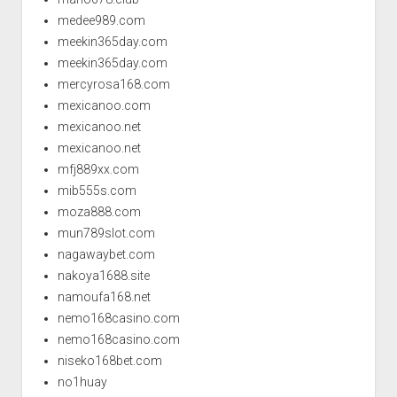
medee989.com
meekin365day.com
meekin365day.com
mercyrosa168.com
mexicanoo.com
mexicanoo.net
mexicanoo.net
mfj889xx.com
mib555s.com
moza888.com
mun789slot.com
nagawaybet.com
nakoya1688.site
namoufa168.net
nemo168casino.com
nemo168casino.com
niseko168bet.com
no1huay