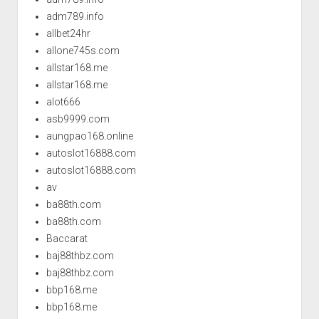
adm789.info
allbet24hr
allone745s.com
allstar168.me
allstar168.me
alot666
asb9999.com
aungpao168.online
autoslot16888.com
autoslot16888.com
av
ba88th.com
ba88th.com
Baccarat
baj88thbz.com
baj88thbz.com
bbp168.me
bbp168.me