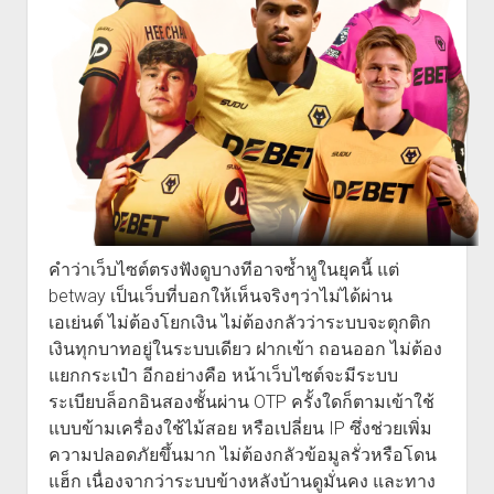
คำว่าเว็บไซต์ตรงฟังดูบางทีอาจซ้ำหูในยุคนี้ แต่
betway เป็นเว็บที่บอกให้เห็นจริงๆว่าไม่ได้ผ่าน
เอเย่นต์ ไม่ต้องโยกเงิน ไม่ต้องกลัวว่าระบบจะตุกติก
เงินทุกบาทอยู่ในระบบเดียว ฝากเข้า ถอนออก ไม่ต้อง
แยกกระเป๋า อีกอย่างคือ หน้าเว็บไซต์จะมีระบบ
ระเบียบล็อกอินสองชั้นผ่าน OTP ครั้งใดก็ตามเข้าใช้
แบบข้ามเครื่องใช้ไม้สอย หรือเปลี่ยน IP ซึ่งช่วยเพิ่ม
ความปลอดภัยขึ้นมาก ไม่ต้องกลัวข้อมูลรั่วหรือโดน
แฮ็ก เนื่องจากว่าระบบข้างหลังบ้านดูมั่นคง และทาง