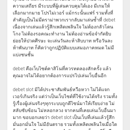
ความเสถียร มีระบบที่ผู้เล่นควบคุมได้เอง มีเกมให้
เลือกมากมาย โปรไม่เวอร์ แม้กระนั้นแฟร์ รวมทั้งที่
สำคัญเป็นไม่มีดราม่าพวกเรากลับมาเล่นซ้ำที่ debet
เนื่องจากเล่นแล้วรู้สึกเพลิดเพลินใจ ไม่ต้องกลัวโดน
โกง ไม่ต้องรอคณะทำงาน ไม่ต้องอ่านข้อจำกัดยิบ
ย่อยให้ปวดศีรษะ จะเล่นวันละห้าสิบบาท หรือวันละ
ห้าพันบาท ก็คิดว่าถูกปฏิบัติแบบเสมอภาคหมด ไม่มี
แบ่งชนชั้น
debet คือเว็บไซต์คาสิโนที่ควรทดลองสักครั้ง แล้ว
คุณอาจไม่ได้อยากต้องการแปรไปเล่นเว็บอื่นอีก
debet slot มิได้ประชาสัมพันธ์หวือหวา ไม่ได้แจก
เวอร์เกินจริง แต่ว่าเป็นเว็บไซต์ที่ใช้งานได้จริง รวมทั้ง
รู้เรื่องผู้เล่นจริงๆทุกระบบถูกดีไซน์มาให้เรียบง่าย ไม่
สลับซับซ้อน ไม่หลอกลวง จากคนที่เคยเล่นเว็บอื่นมา
มาก ขอบอกเลยว่า debet slot เป็นเว็บที่เล่นแล้วรู้สึก
มั่นอกมั่นใจ ไม่มีอันตราย รวมทั้งเพลิดเพลินใจเมื่อใด