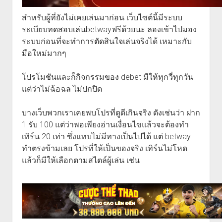
สำหรับผู้ที่ยังไม่เคยเล่นมาก่อน เว็บไซต์นี้มีระบบ
ระเบียบทดสอบเล่นbetwayฟรีด้วยนะ ลองเข้าไปมอง
ระบบก่อนที่จะทำการตัดสินใจเล่นจริงได้ เหมาะกับ
มือใหม่มากๆ
โปรโมชันและก็กิจกรรมของ debet มีให้ทุกวี่ทุกวัน
แต่ว่าไม่ฉ้อฉล ไม่ปกปิด
บางเว็บพวกเราเคยพบโปรที่ดูดีเกินจริง ดังเช่นว่า ฝาก
1 รับ 100 แต่ว่าพอเพียงอ่านเงื่อนไขแล้วจะต้องทำ
เทิร์น 20 เท่า ซึ่งแทบไม่มีทางเป็นไปได้ แต่ betway
ทำตรงข้ามเลย โปรที่ให้เป็นของจริง เทิร์นไม่โหด
แล้วก็มีให้เลือกตามสไตล์ผู้เล่น เช่น