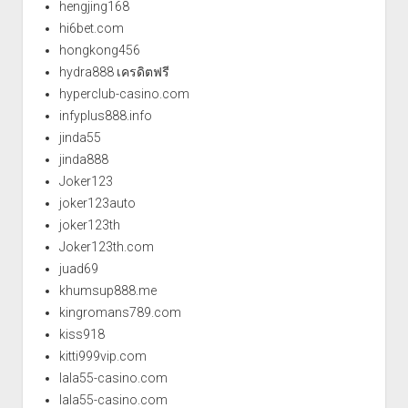
hengjing168
hi6bet.com
hongkong456
hydra888 เครดิตฟรี
hyperclub-casino.com
infyplus888.info
jinda55
jinda888
Joker123
joker123auto
joker123th
Joker123th.com
juad69
khumsup888.me
kingromans789.com
kiss918
kitti999vip.com
lala55-casino.com
lala55-casino.com