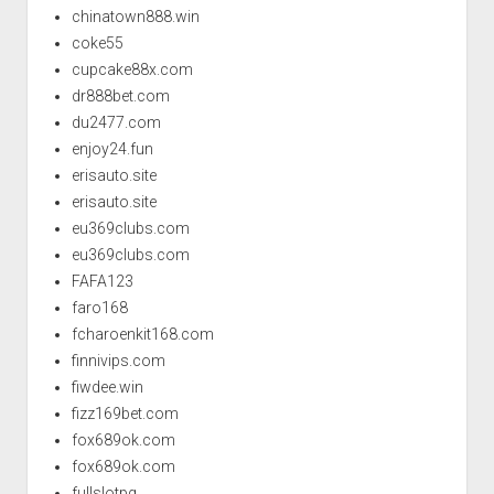
chinatown888.win
coke55
cupcake88x.com
dr888bet.com
du2477.com
enjoy24.fun
erisauto.site
erisauto.site
eu369clubs.com
eu369clubs.com
FAFA123
faro168
fcharoenkit168.com
finnivips.com
fiwdee.win
fizz169bet.com
fox689ok.com
fox689ok.com
fullslotpg