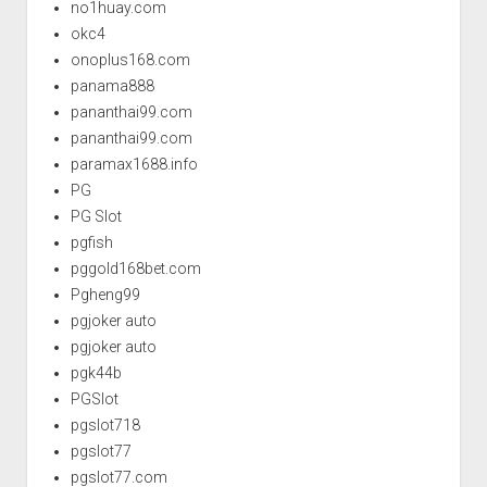
no1huay.com
okc4
onoplus168.com
panama888
pananthai99.com
pananthai99.com
paramax1688.info
PG
PG Slot
pgfish
pggold168bet.com
Pgheng99
pgjoker auto
pgjoker auto
pgk44b
PGSlot
pgslot718
pgslot77
pgslot77.com