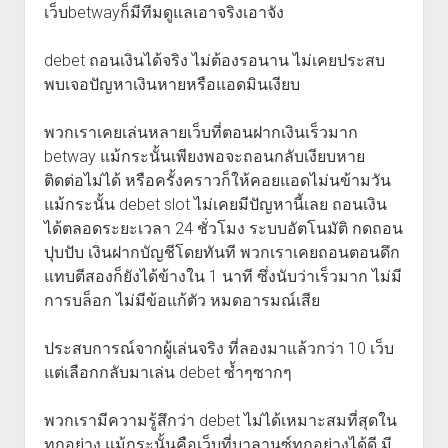
เว็บbetwayก็มีทีมดูแลเอาจริงเอาจัง
debet ถอนเงินได้จริง ไม่ต้องรอนาน ไม่เคยประสบ
พบเจอปัญหาเงินหายหรือแอดมินเงียบ
พวกเราเคยเล่นหลายเว็บที่ตอนฝากเงินเร็วมาก
betway แม้กระนั้นเพียงพอจะถอนกลับเงียบหาย
ติดต่อไม่ได้ หรือครั้งคราวก็ให้คอยแอดไม่นข้ามวัน
แม้กระนั้น debet slot ไม่เคยมีปัญหานี้เลย ถอนเงิน
ได้ตลอดระยะเวลา 24 ชั่วโมง ระบบอัตโนมัติ กดถอน
ปุบปับ เงินฝากบัญชีโดยทันที พวกเราเคยถอนตอนดึก
แทบตีสองก็ยังได้ข้างใน 1 นาที ซึ่งนับว่าเร็วมาก ไม่มี
การบล็อก ไม่มีข้อแก้ตัว หมดอารมณ์เสีย
ประสบการณ์จากผู้เล่นจริง ที่ลองมาแล้วกว่า 10 เว็บ
แต่เลือกกลับมาเล่น debet ซ้ำๆซากๆ
พวกเรามีความรู้สึกว่า debet ไม่ได้เหมาะสมที่สุดใน
ทุกอย่าง แม้กระนั้นคือเว็บที่บาลานซ์ทุกอย่างได้ดี มี