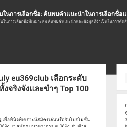
บในการเลือกชื่อ: ค้นพบคำแนะนำในการเลือกชื่อ
ในการเลือกชื่อที่เหมาะสม ค้นพบคำแนะนำและข้อมูลที่จำเป็นในการตัดสินใ
Sid
July eu369club เลือกระดับ
งทั้งจริงจังและขำๆ Top 100
h
b
เพื่อพินิจพิเคราะห์สมัครเล่นหรือรับโปรโมชั่น
u369club สมัคร แนวทางการ eu369club เข้าสู่