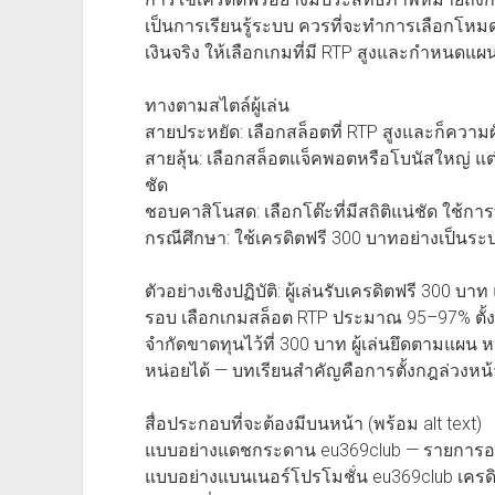
เป็นการเรียนรู้ระบบ ควรที่จะทำการเลือกโหม
เงินจริง ให้เลือกเกมที่มี RTP สูงและกำหนดแผ
ทางตามสไตล์ผู้เล่น
สายประหยัด: เลือกสล็อตที่ RTP สูงและก็ความ
สายลุ้น: เลือกสล็อตแจ็คพอตหรือโบนัสใหญ่ แ
ชัด
ชอบคาสิโนสด: เลือกโต๊ะที่มีสถิติแน่ชัด ใช้
กรณีศึกษา: ใช้เครดิตฟรี 300 บาทอย่างเป็นระ
ตัวอย่างเชิงปฏิบัติ: ผู้เล่นรับเครดิตฟรี 300 
รอบ เลือกเกมสล็อต RTP ประมาณ 95–97% ตั้
จำกัดขาดทุนไว้ที่ 300 บาท ผู้เล่นยึดตามแผน 
หน่อยได้ — บทเรียนสำคัญคือการตั้งกฎล่วงหน้
สื่อประกอบที่จะต้องมีบนหน้า (พร้อม alt text)
แบบอย่างแดชกระดาน eu369club — รายการอ
แบบอย่างแบนเนอร์โปรโมชั่น eu369club เครดิต