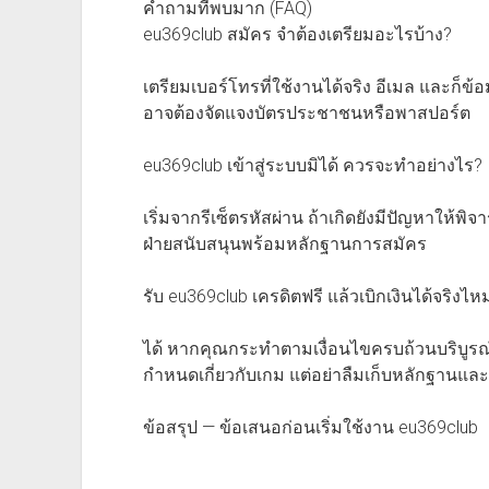
คำถามที่พบมาก (FAQ)
eu369club สมัคร จำต้องเตรียมอะไรบ้าง?
เตรียมเบอร์โทรที่ใช้งานได้จริง อีเมล และก็
อาจต้องจัดแจงบัตรประชาชนหรือพาสปอร์ต
eu369club เข้าสู่ระบบมิได้ ควรจะทำอย่างไร?
เริ่มจากรีเซ็ตรหัสผ่าน ถ้าเกิดยังมีปัญหาให้
ฝ่ายสนับสนุนพร้อมหลักฐานการสมัคร
รับ eu369club เครดิตฟรี แล้วเบิกเงินได้จริงไห
ได้ หากคุณกระทำตามเงื่อนไขครบถ้วนบริบูรณ์ 
กำหนดเกี่ยวกับเกม แต่อย่าลืมเก็บหลักฐานและ
ข้อสรุป — ข้อเสนอก่อนเริ่มใช้งาน eu369club