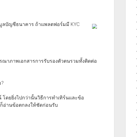
ข้อมูลบัญชีธนาคาร ถ้าแพลตฟอร์มมี KYC
พิจารณาภาพเอกสารการรับรองตัวตนรวมทั้งติดต่อ
ม?
โดยยิ่งไปกว่านั้นวิธีการทำเทิร์นและข้อ
ก็อ่านข้อตกลงให้ชัดก่อนรับ