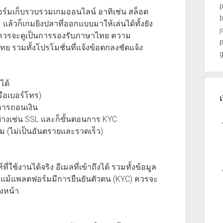
์มเก็บรวบรวมเกมออนไลน์ อาทิเช่น สล็อต
 แล้วก็เกมยิงปลาที่ออกแบบมาให้เล่นได้ทั้งยัง
j
ที่ควรจะดูเป็นการรองรับภาษาไทย ความ
p
 รวมทั้งโปรโมชั่นที่แจ้งข้อตกลงชัดแจ้ง
ได้
รือเบอร์โทร)
เ
การถอนเงิน
างเช่น SSL และก็ขั้นตอนการ KYC
 (ไม่เป็นอันตรายและรวดเร็ว)
ใช้งานได้จริง อีเมลที่เข้าถึงได้ รวมทั้งข้อมูล
แม้แพลตฟอร์มมีการยืนยันตัวตน (KYC) ควรจะ
งหน้า