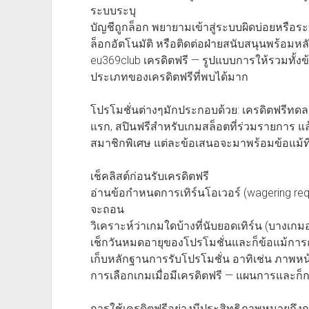
ระบบระบุ
บัญชีถูกล็อก พยายามเข้าสู่ระบบผิดบ่อยหรื
ล็อกอัตโนมัติ หรือติดต่อฝ่ายสนับสนุนพร้อมห
eu369club เครดิตฟรี — รูปแบบการให้รวมทั้งข้
ประเภทของเครดิตฟรีที่พบได้มาก
โปรโมชั่นต่างๆมักประกอบด้วย: เครดิตฟรีทดลอ
แรก, สปินฟรีสำหรับเกมสล็อตที่ร่วมรายการ 
สมาชิกพิเศษ แต่ละข้อเสนอจะมาพร้อมข้อแม้ที
เช็คลิสต์ก่อนรับเครดิตฟรี
อ่านข้อกำหนดการเทิร์นโอเวอร์ (wagering requir
จะถอน
วิเคราะห์ว่าเกมใดบ้างที่นับยอดเทิร์น (บางเกม
เช็กวันหมดอายุของโปรโมชั่นและก็ข้อแม้กา
เก็บหลักฐานการรับโปรโมชั่น อาทิเช่น ภาพหน
การเลือกเกมเมื่อมีเครดิตฟรี — แผนการและ
การใช้เครดิตฟรีอย่างมีประสิทธิภาพหมายถึงกา