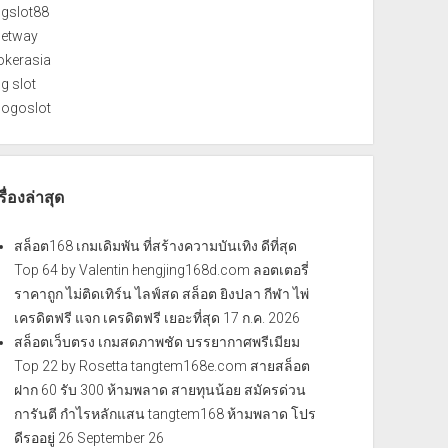
pgslot88
betway
okerasia
g slot
gogoslot
รื่องล่าสุด
สล็อต168 เกมเดิมพัน ที่สร้างความบันเทิง ดีที่สุด
Top 64 by Valentin hengjing168d.com ลอตเตอรี่
ราคาถูก ไม่ติดเทิร์น ไลฟ์สด สล็อต ยิงปลา กีฬา ไพ่
เครดิตฟรี แจก เครดิตฟรี เยอะที่สุด 17 ก.ค. 2026
สล็อตเว็บตรง เกมสดภาพชัด บรรยากาศพรีเมียม
Top 22 by Rosetta tangtem168e.com สายสล็อต
ฝาก 60 รับ 300 ห้ามพลาด สายทุนน้อย สมัครด่วน
การันตี กำไรหลักแสน tangtem168 ห้ามพลาด โปร
ดีรออยู่ 26 September 26