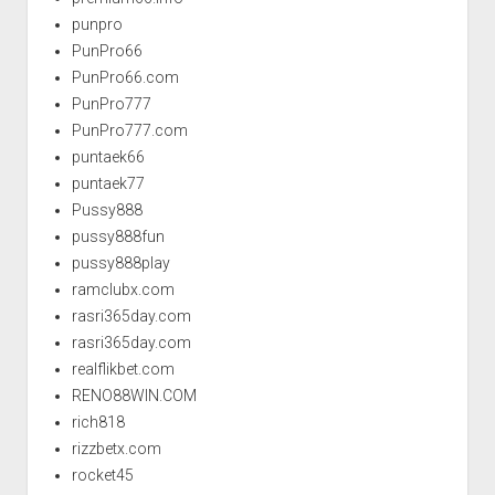
punpro
PunPro66
PunPro66.com
PunPro777
PunPro777.com
puntaek66
puntaek77
Pussy888
pussy888fun
pussy888play
ramclubx.com
rasri365day.com
rasri365day.com
realflikbet.com
RENO88WIN.COM
rich818
rizzbetx.com
rocket45