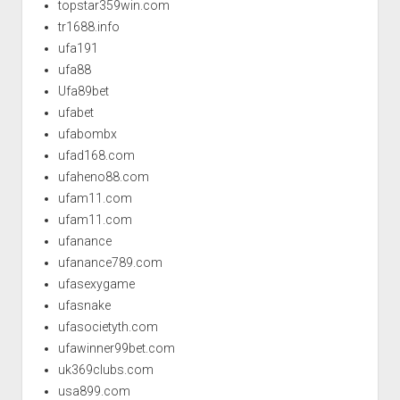
topstar359win.com
tr1688.info
ufa191
ufa88
Ufa89bet
ufabet
ufabombx
ufad168.com
ufaheno88.com
ufam11.com
ufam11.com
ufanance
ufanance789.com
ufasexygame
ufasnake
ufasocietyth.com
ufawinner99bet.com
uk369clubs.com
usa899.com