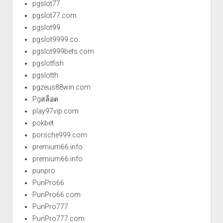
pgslot77
pgslot77.com
pgslot99
pgslot9999.co
pgslot999bets.com
pgslotfish
pgslotth
pgzeus88win.com
Pgสล็อต
play97vip.com
pokbet
porsche999.com
premium66.info
premium66.info
punpro
PunPro66
PunPro66.com
PunPro777
PunPro777.com