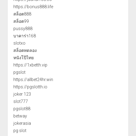
https://bonus888.life
สล็อต888
สล็อต99
pussy888
บาคาร่า168
slotxo
สล็อตทดลอง
หนังโป๊ไทย
https://1xbetth.vip
pgslot
https://allbet24hr.win
https://pgslotth.io
joker 123
slot777
pgslot88
betway
jokerasia
pg slot