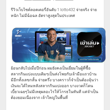
รีวิวเว็บไซต์ลอตเตอรี่อันดับ 1 lotto432 จ่ายจริง จ่าย
หนัก ไม่มีฉ้อฉล อัตราสูงสุดในประเทศ
ย้อนกลับไปเมื่อปีก่อน ผมยังคงเป็นเยี่ยมในผู้ที่ซื้อ
สลากกินแบ่งแบบเดิมๆเป็นส่งโพยกับเจ้ามือแถวบ้าน
มีอีกทั้งเลขกลั้น จ่ายครึ่ง บางคราวก็จำเป็นต้องลุ้นว่า
เงินจะได้ไหมหลังสลากกินแบ่งออก บางงวดก็โดน
เบี้ยวเฉยๆไม่มีเหตุผลอะไรให้โกรธในทันที แค่จำเป็น
ต้องยอมเนื่องจาก เจ้าใหญ่ในพื้นที่