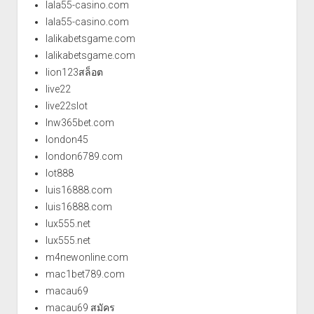
lala55-casino.com
lala55-casino.com
lalikabetsgame.com
lalikabetsgame.com
lion123สล็อต
live22
live22slot
lnw365bet.com
london45
london6789.com
lot888
luis16888.com
luis16888.com
lux555.net
lux555.net
m4newonline.com
mac1bet789.com
macau69
macau69 สมัคร