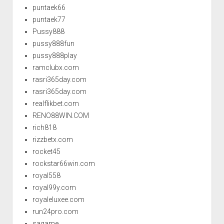
puntaek66
puntaek77
Pussy888
pussy888fun
pussy888play
ramclubx.com
rasri365day.com
rasri365day.com
realflikbet.com
RENO88WIN.COM
rich818
rizzbetx.com
rocket45
rockstar66win.com
royal558
royal99y.com
royaleluxee.com
run24pro.com
sagame