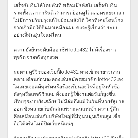
เสร็จรับเงินให้โดยทันที พร้อมมีรหัสใบเสร็จรับเงิน
รวมทั้งเวลาการันตี สามารถย้อนดูได้ตลอดระยะเวลา
ไม่มีการปรับปรุงแก้ไขย้อนหลังได้ ใครที่เคยโดนโกง
จากเจ้ามือใต้ดินมาเหมือนผม คงจะรู้เรื่องว่า ระบบ
อย่างงี้มันอุ่นใจแค่ไหน
ความยั่งยืนระดับมืออาชีพ lotto432 ไม่มีเรื่องราว
ทุจริต จ่ายจริงทุกงวด
ผมตามดูรีวิวของเว็บนี้lotto432 ทางเข้ามายาวนาน
หลายเดือนก่อนจะลองเล่นสมัครสมาชิก lotto432เอง
ไม่เคยเจอคดีทุจริตหรือร้องเรียนอะไรที่อยู่ในหัวข้อ
ดังๆหรือเพจรีวิวเลย ทั้งยอดผู้ใช้งานต่อวันก็สูงขึ้น
เรื่อยๆระบบยังเสถียร ไม่มีล่มถึงแม้ในวันที่หวยรัฐบาล
ออก ซึ่งหลายเว็บมักล่มเพราะคนแห่เข้า ความรู้สึก
คือเสมือนเล่นกับบริษัทใหญ่ที่มีทุนหมุนเวียนสูง เชื่อ
ถือได้จริง ไม่มีปิดเว็บหนีแน่ๆ