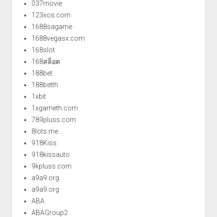
037movie
123xos.com
1688sagame
1688vegasx.com
168slot
168สล็อต
188bet
188betth
1xbit
1xgameth.com
789pluss.com
8lots.me
918Kiss
918kissauto
9kpluss.com
a9a9.org
a9a9.org
ABA
ABAGroup2