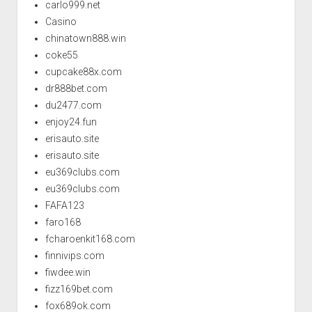
carlo999.net
Casino
chinatown888.win
coke55
cupcake88x.com
dr888bet.com
du2477.com
enjoy24.fun
erisauto.site
erisauto.site
eu369clubs.com
eu369clubs.com
FAFA123
faro168
fcharoenkit168.com
finnivips.com
fiwdee.win
fizz169bet.com
fox689ok.com