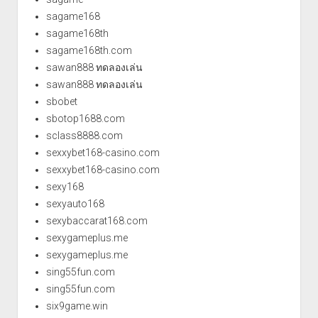
sagame168
sagame168th
sagame168th.com
sawan888 ทดลองเล่น
sawan888 ทดลองเล่น
sbobet
sbotop1688.com
sclass8888.com
sexxybet168-casino.com
sexxybet168-casino.com
sexy168
sexyauto168
sexybaccarat168.com
sexygameplus.me
sexygameplus.me
sing55fun.com
sing55fun.com
six9game.win