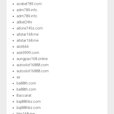
acebet789.com
adm789.info
adm789.info
allbet24hr
allone745s.com
allstar168.me
allstar168.me
alot666
asb9999.com
aungpao168.online
autoslot16888.com
autoslot16888.com
av
ba88th.com
ba88th.com
Baccarat
baj88thbz.com
baj88thbz.com
bbp168.me