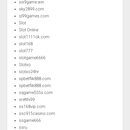
six9game.win
sky2899.com
sl99games.com
Slot
Slot Online
slot1111ok.com
slot168
slot777
slotgame6666
Slotxo
slotxo24hr
spbetflik888.com
spbetflik888.com
sqgame555s.com
sretthi99
ss168vip.com
ssc915casino.com
ssgame666
ssru