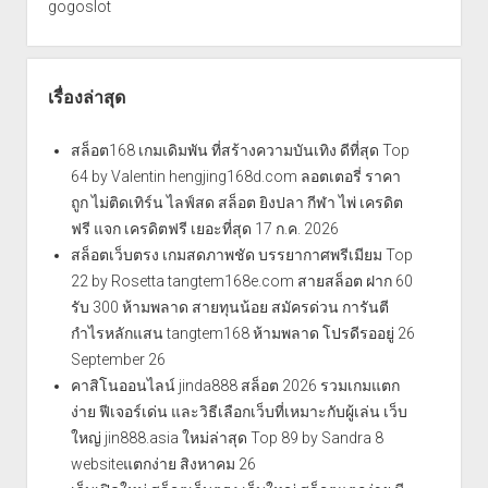
gogoslot
เรื่องล่าสุด
สล็อต168 เกมเดิมพัน ที่สร้างความบันเทิง ดีที่สุด Top
64 by Valentin hengjing168d.com ลอตเตอรี่ ราคา
ถูก ไม่ติดเทิร์น ไลฟ์สด สล็อต ยิงปลา กีฬา ไพ่ เครดิต
ฟรี แจก เครดิตฟรี เยอะที่สุด 17 ก.ค. 2026
สล็อตเว็บตรง เกมสดภาพชัด บรรยากาศพรีเมียม Top
22 by Rosetta tangtem168e.com สายสล็อต ฝาก 60
รับ 300 ห้ามพลาด สายทุนน้อย สมัครด่วน การันตี
กำไรหลักแสน tangtem168 ห้ามพลาด โปรดีรออยู่ 26
September 26
คาสิโนออนไลน์ jinda888 สล็อต 2026 รวมเกมแตก
ง่าย ฟีเจอร์เด่น และวิธีเลือกเว็บที่เหมาะกับผู้เล่น เว็บ
ใหญ่ jin888.asia ใหม่ล่าสุด Top 89 by Sandra 8
websiteแตกง่าย สิงหาคม 26