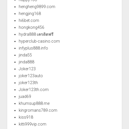
hengheng9899.com
hengjing168
hi6bet.com
hongkong456
hydra888 เครดิตฟรี
hyperclub-casino.com
infyplus888.info
jinda55
jinda888
Joker123
joker123auto
joker123th
Joker123th.com
juad69
khumsup888.me
kingromans789.com
kiss918
kitti999vip.com