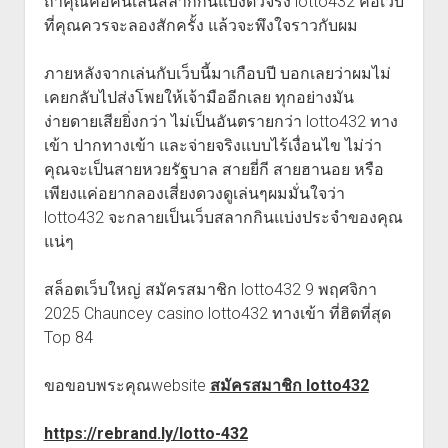
ถ้าคุณคือคนเล่นสลากกินแบ่งตัวจริง lotto432 คือเว็บ
ที่คุณควรจะลองสักครั้ง แล้วจะพึงใจราวกับผม
ภายหลังจากเล่นกับเว็บนี้มาเกือบปี บอกเลยว่าผมไม่
เคยกลับไปส่งโพยให้เจ้ามืออีกเลย ทุกอย่างมัน
ง่ายดายเสียยิ่งกว่า ไม่เป็นอันตรายกว่า lotto432 ทาง
เข้า ปากทางเข้า และจ่ายจริงแบบไร้เงื่อนไข ไม่ว่า
คุณจะเป็นสายหวยรัฐบาล สายยี่กี สายฮานอย หรือ
เพียงแค่อยากลองเสี่ยงดวงดูเล่นๆผมมั่นใจว่า
lotto432 จะกลายเป็นเว็บสลากกินแบ่งประจำของคุณ
แน่ๆ
สล็อตเว็บใหญ่ สมัครสมาชิก lotto432 9 พฤศจิกา
2025 Chauncey casino lotto432 ทางเข้า ที่ฮิตที่สุด
Top 84
ขอขอบพระคุณwebsite
สมัครสมาชิก lotto432
https://rebrand.ly/lotto-432