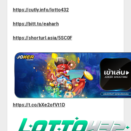
https://cutly.info/lotto432
https://bitt.to/eaharh
https://shorturl.asia/5SC0F
https://t.co/bXe2ofVt1D