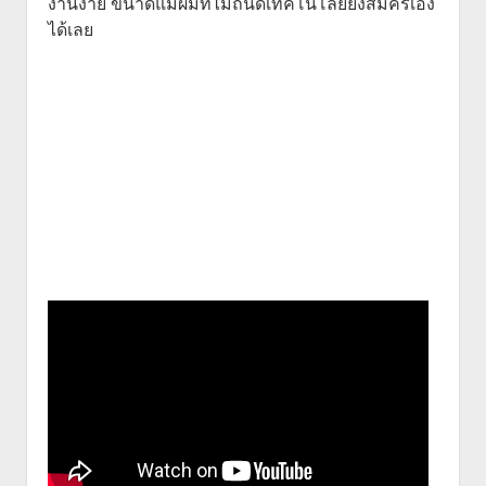
งานง่าย ขนาดแม่ผมที่ไม่ถนัดเทคโนโลยียังสมัครเอง
ได้เลย