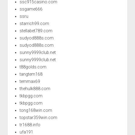
ssc915casino.com
ssgame666
ssru
starrich99.com
stellabet789.com
sudyod888s.com
sudyod888s.com
sunny9999club.net
sunny9999club.net
t88golds.com
tangtem168
temmax69
thehulk888.com
tkbpgg.com
tkbpgg.com
tong168win.com
topstar359win.com
tr1688.info
ufa191