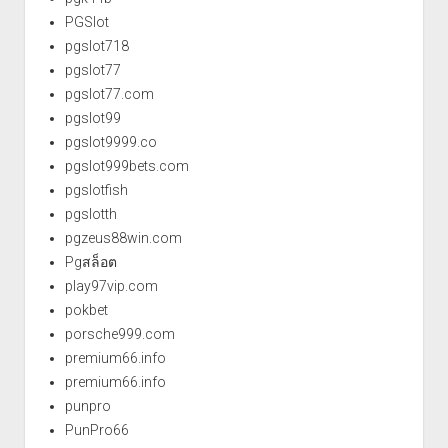
PGSlot
pgslot718
pgslot77
pgslot77.com
pgslot99
pgslot9999.co
pgslot999bets.com
pgslotfish
pgslotth
pgzeus88win.com
Pgสล็อต
play97vip.com
pokbet
porsche999.com
premium66.info
premium66.info
punpro
PunPro66