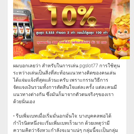
ผมบอกเลยว่า สำหรับในการเล่น pgslot77 การใช้ทุน
ระหว่างเล่นเป็นสิ่งที่สะท้อนแนวทางคิดของคนเล่น
ได้แจ่มแจ้งที่สุดแล้วนะครับ เพราะกรรมวิธีการ
จัดแจงเงินรวมทั้งการตัดสินใจแต่ละครั้ง แต่ละคนมี
แนวทางต่างกัน ซึ่งมันก็มาจากตัวตนจริงๆของเรา
ด้วยนั่นเอง
• รีบเพิ่มเบทเมื่อเริ่มมั่นอกมั่นใจ: บางบุคคลพอได้
กำไรนิดหนึ่งจะเริ่มเพิ่มเบทเร็วมาก ด้วยเหตุว่ามี
ความคิดว่าจังหวะกำลังจะมาแน่ๆ กลุ่มนี้จะเป็นกลุ่ม