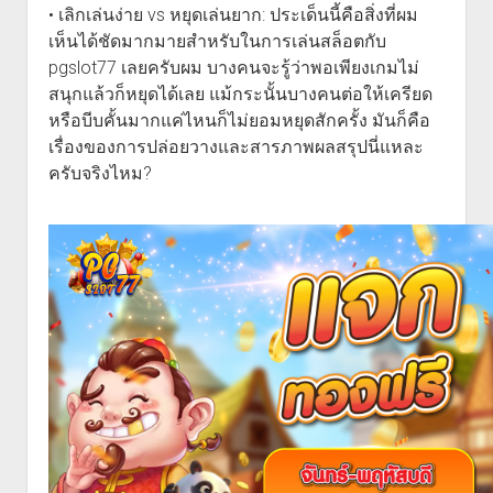
• เลิกเล่นง่าย vs หยุดเล่นยาก: ประเด็นนี้คือสิ่งที่ผม
เห็นได้ชัดมากมายสำหรับในการเล่นสล็อตกับ
pgslot77 เลยครับผม บางคนจะรู้ว่าพอเพียงเกมไม่
สนุกแล้วก็หยุดได้เลย แม้กระนั้นบางคนต่อให้เครียด
หรือบีบคั้นมากแค่ไหนก็ไม่ยอมหยุดสักครั้ง มันก็คือ
เรื่องของการปล่อยวางและสารภาพผลสรุปนี่แหละ
ครับจริงไหม?