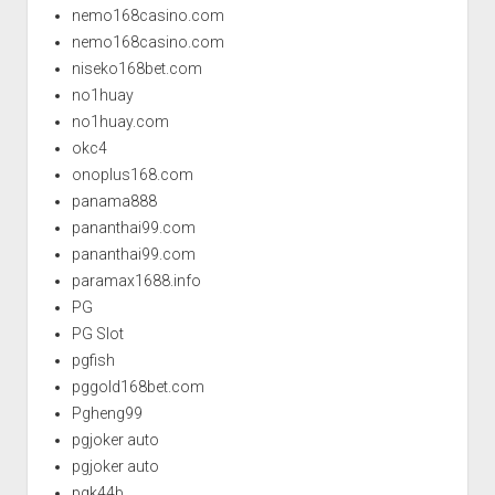
nemo168casino.com
nemo168casino.com
niseko168bet.com
no1huay
no1huay.com
okc4
onoplus168.com
panama888
pananthai99.com
pananthai99.com
paramax1688.info
PG
PG Slot
pgfish
pggold168bet.com
Pgheng99
pgjoker auto
pgjoker auto
pgk44b