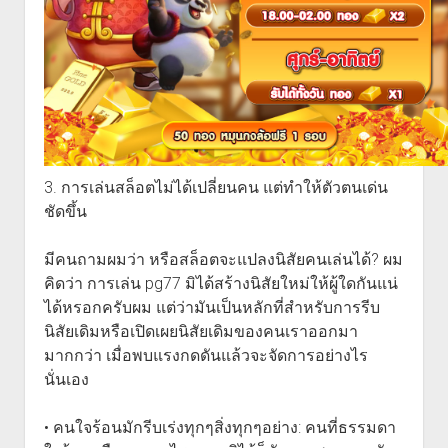
3. การเล่นสล็อตไม่ได้เปลี่ยนคน แต่ทำให้ตัวตนเด่น
ชัดขึ้น
มีคนถามผมว่า หรือสล็อตจะแปลงนิสัยคนเล่นได้? ผม
คิดว่า การเล่น pg77 มิได้สร้างนิสัยใหม่ให้ผู้ใดกันแน่
ได้หรอกครับผม แต่ว่ามันเป็นหลักที่สำหรับการรีบ
นิสัยเดิมหรือเปิดเผยนิสัยเดิมของคนเราออกมา
มากกว่า เมื่อพบแรงกดดันแล้วจะจัดการอย่างไร
นั่นเอง
• คนใจร้อนมักรีบเร่งทุกๆสิ่งทุกๆอย่าง: คนที่ธรรมดา