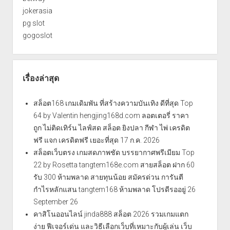
jokerasia
pg slot
gogoslot
เรื่องล่าสุด
สล็อต168 เกมเดิมพัน ที่สร้างความบันเทิง ดีที่สุด Top
64 by Valentin hengjing168d.com ลอตเตอรี่ ราคา
ถูก ไม่ติดเทิร์น ไลฟ์สด สล็อต ยิงปลา กีฬา ไพ่ เครดิต
ฟรี แจก เครดิตฟรี เยอะที่สุด 17 ก.ค. 2026
สล็อตเว็บตรง เกมสดภาพชัด บรรยากาศพรีเมียม Top
22 by Rosetta tangtem168e.com สายสล็อต ฝาก 60
รับ 300 ห้ามพลาด สายทุนน้อย สมัครด่วน การันตี
กำไรหลักแสน tangtem168 ห้ามพลาด โปรดีรออยู่ 26
September 26
คาสิโนออนไลน์ jinda888 สล็อต 2026 รวมเกมแตก
ง่าย ฟีเจอร์เด่น และวิธีเลือกเว็บที่เหมาะกับผู้เล่น เว็บ