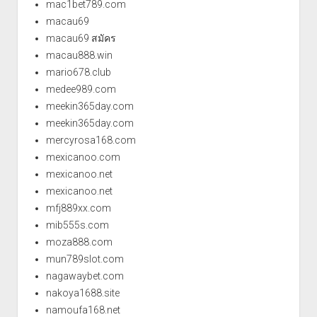
mac1bet789.com
macau69
macau69 สมัคร
macau888.win
mario678.club
medee989.com
meekin365day.com
meekin365day.com
mercyrosa168.com
mexicanoo.com
mexicanoo.net
mexicanoo.net
mfj889xx.com
mib555s.com
moza888.com
mun789slot.com
nagawaybet.com
nakoya1688.site
namoufa168.net