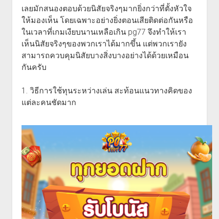
เลยมักสนองตอบด้วยนิสัยจริงๆมากยิ่งกว่าที่ตั้งหัวใจ
ให้มองเห็น โดยเฉพาะอย่างยิ่งตอนเสียติดต่อกันหรือ
ในเวลาที่เกมเงียบนานเหลือเกิน pg77 จึงทำให้เรา
เห็นนิสัยจริงๆของพวกเราได้มากขึ้น แต่พวกเรายัง
สามารถควบคุมนิสัยบางสิ่งบางอย่างได้ด้วยเหมือน
กันครับ
1. วิธีการใช้ทุนระหว่างเล่น สะท้อนแนวทางคิดของ
แต่ละคนชัดมาก