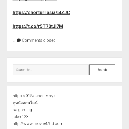
https://shorturl.asia/5lZJC
https://t.co/r5T70tJI7M
…
Comments closed
Sidebar
Search
https://918kissauto.xyz
ดูหนังออนไลน์
sa gaming
joker123
http://www.movie87hd.com