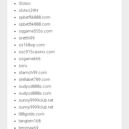
Slotxo
slotxo24hr
spbetflik888.com
spbetflik888.com
sqgame555s.com
sretthi99
ss168vip.com
ssc915casino.com
ssgame666
ssru
starrich99.com
stellabet789.com
sudyod888s.com
sudyod888s.com
sunny9999club.net
sunny9999club.net
t88golds.com
tangtem168
temmax69