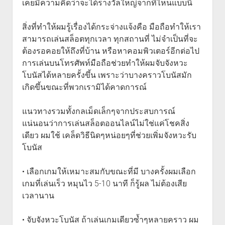
เคยมีความคิดว่าจะได้รางวัลใหญ่จากที่ไหนแบบนี้
สิ่งที่ทำให้ผมรู้เรื่องได้กระจ่างแจ้งคือ มือถือทำให้เรา
สามารถเล่นสล็อตทุกเวลา ทุกสถานที่ ไม่จำเป็นที่จะ
ต้องรอคอยให้ถึงที่บ้าน หรือหาคอมพิวเตอร์อีกต่อไป
การเล่นบนโทรศัพท์มือถือช่วยทำให้ผมจับจังหวะ
โบนัสได้หลายครั้งขึ้น เพราะว่าบางคราวโบนัสมัก
เกิดขึ้นขณะที่พวกเรามิได้คาดการณ์
แนวทางรวมทั้งกลเม็ดเล็กๆจากประสบการณ์
แน่นอนว่าการเล่นสล็อตออนไลน์ไม่ใช่แค่โชคสิ่ง
เดียว ผมใช้ เคล็ดวิธีนิดๆหน่อยๆที่ช่วยเพิ่มจังหวะรับ
โบนัส
• เลือกเกมให้เหมาะสมกับขณะที่มี บางครั้งผมเลือก
เกมที่เล่นเร็ว หมุนไว 5-10 นาที ก็รู้ผล ไม่ต้องเสีย
เวลานาน
• จับจังหวะโบนัส ถ้าเล่นเกมเดียวซ้ำๆหลายคราว ผม