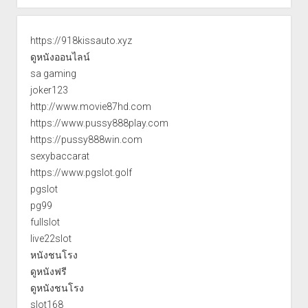
https://918kissauto.xyz
ดูหนังออนไลน์
sa gaming
joker123
http://www.movie87hd.com
https://www.pussy888play.com
https://pussy888win.com
sexybaccarat
https://www.pgslot.golf
pgslot
pg99
fullslot
live22slot
หนังชนโรง
ดูหนังฟรี
ดูหนังชนโรง
slot168