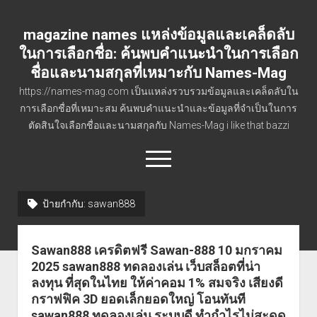
magazine names แหล่งข้อมูลและเคล็ดลับ
ในการเลือกชื่อ: ค้นพบคำแนะนำในการเลือก
ชื่อและนามสกุลที่เหมาะกับ Names-Mag
https://names-mag.com เป็นแหล่งรวบรวมข้อมูลและเคล็ดลับใน
การเลือกชื่อที่เหมาะสม ค้นพบคำแนะนำและข้อมูลที่จำเป็นในการ
ตัดสินใจเลือกชื่อและนามสกุลกับ Names-Mag i like that bazzi
open
menu
ป้ายกำกับ:
sawan888
หน้าแรก
Blog
Sawan888 เครดิตฟรี Sawan-888 10 มกราคม
Contact
2025 sawan888 ทดลองเล่น เว็บสล็อตที่น่า
ลงทุน ที่สุดในไทย ให้ค่าคอม 1% สมจริง เสียงดี
Buy this Domain
กราฟฟิค 3D ยอดเล็กยอดใหญ่ โอนทันที
sawan888 ทดลองเล่น ระบบดี ทำกำไรไม่สะดุด