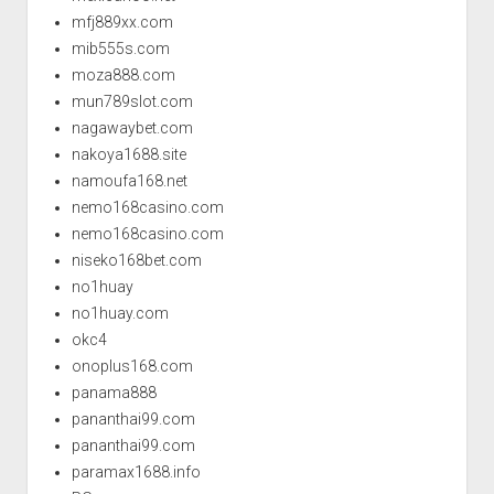
mfj889xx.com
mib555s.com
moza888.com
mun789slot.com
nagawaybet.com
nakoya1688.site
namoufa168.net
nemo168casino.com
nemo168casino.com
niseko168bet.com
no1huay
no1huay.com
okc4
onoplus168.com
panama888
pananthai99.com
pananthai99.com
paramax1688.info