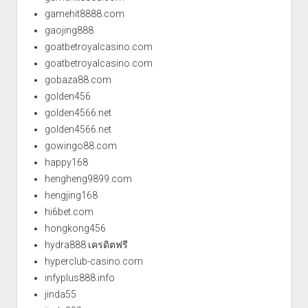
gamehit8888.com
gaojing888
goatbetroyalcasino.com
goatbetroyalcasino.com
gobaza88.com
golden456
golden4566.net
golden4566.net
gowingo88.com
happy168
hengheng9899.com
hengjing168
hi6bet.com
hongkong456
hydra888 เครดิตฟรี
hyperclub-casino.com
infyplus888.info
jinda55