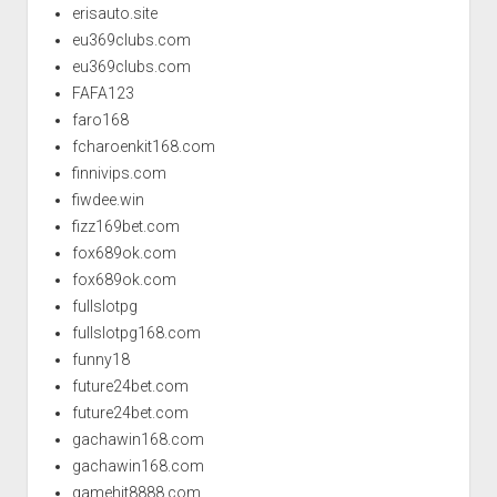
erisauto.site
eu369clubs.com
eu369clubs.com
FAFA123
faro168
fcharoenkit168.com
finnivips.com
fiwdee.win
fizz169bet.com
fox689ok.com
fox689ok.com
fullslotpg
fullslotpg168.com
funny18
future24bet.com
future24bet.com
gachawin168.com
gachawin168.com
gamehit8888.com