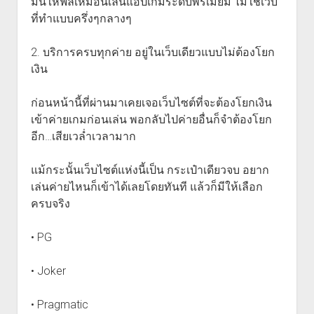
มันให้ฟีลเหมือนเล่นแอปเกมระดับพรีเมียม ไม่ใช่เว็บ
ที่ทำแบบครึ่งๆกลางๆ
2. บริการครบทุกค่าย อยู่ในเว็บเดียวแบบไม่ต้องโยก
เงิน
ก่อนหน้านี้ที่ผ่านมาเคยเจอเว็บไซต์ที่จะต้องโยกเงิน
เข้าค่ายเกมก่อนเล่น พอกลับไปค่ายอื่นก็จำต้องโยก
อีก…เสียเวล่ำเวลามาก
แม้กระนั้นเว็บไซต์แห่งนี้เป็น กระเป๋าเดียวจบ อยาก
เล่นค่ายไหนก็เข้าได้เลยโดยทันที แล้วก็มีให้เลือก
ครบจริง
• PG
• Joker
• Pragmatic