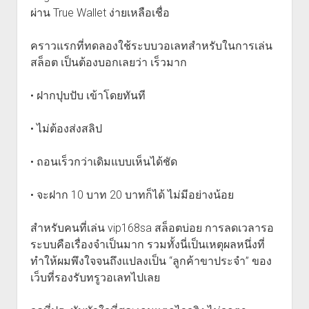
ผ่าน True Wallet ง่ายเหลือเชื่อ
คราวแรกที่ทดลองใช้ระบบวอเลทสำหรับในการเล่น
สล็อต เป็นต้องบอกเลยว่า เร็วมาก
• ฝากปุบปับ เข้าโดยทันที
• ไม่ต้องส่งสลิป
• ถอนเร็วกว่าเดิมแบบเห็นได้ชัด
• จะฝาก 10 บาท 20 บาทก็ได้ ไม่มีอย่างน้อย
สำหรับคนที่เล่น vip168sa สล็อตบ่อย การลดเวลารอ
ระบบคือเรื่องจำเป็นมาก รวมทั้งนี่เป็นเหตุผลหนึ่งที่
ทำให้ผมพึงใจจนถึงแปลงเป็น “ลูกค้าขาประจำ” ของ
เว็บที่รองรับทรูวอเลทไปเลย