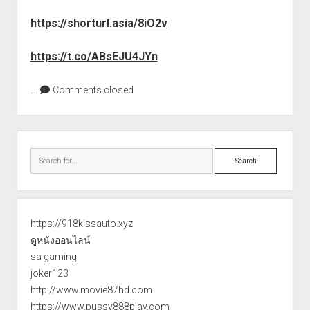
https://shorturl.asia/8iO2v
https://t.co/ABsEJU4JYn
…
Comments closed
Sidebar
Search
https://918kissauto.xyz
ดูหนังออนไลน์
sa gaming
joker123
http://www.movie87hd.com
https://www.pussy888play.com