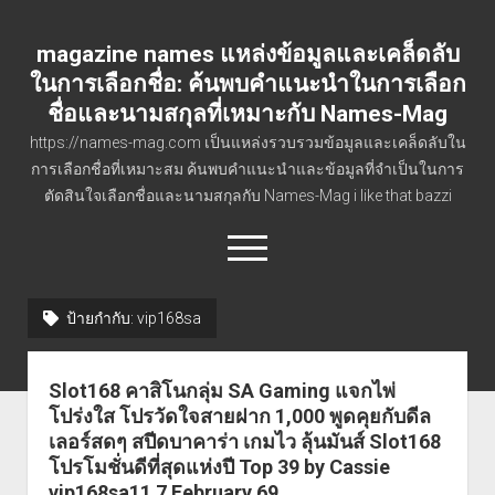
magazine names แหล่งข้อมูลและเคล็ดลับ
ในการเลือกชื่อ: ค้นพบคำแนะนำในการเลือก
ชื่อและนามสกุลที่เหมาะกับ Names-Mag
https://names-mag.com เป็นแหล่งรวบรวมข้อมูลและเคล็ดลับใน
การเลือกชื่อที่เหมาะสม ค้นพบคำแนะนำและข้อมูลที่จำเป็นในการ
ตัดสินใจเลือกชื่อและนามสกุลกับ Names-Mag i like that bazzi
open
menu
ป้ายกำกับ:
vip168sa
หน้าแรก
Blog
Slot168 คาสิโนกลุ่ม SA Gaming แจกไพ่
Contact
โปร่งใส โปรวัดใจสายฝาก 1,000 พูดคุยกับดีล
เลอร์สดๆ สปีดบาคาร่า เกมไว ลุ้นมันส์ Slot168
Buy this Domain
โปรโมชั่นดีที่สุดแห่งปี Top 39 by Cassie
vip168sa11 7 February 69