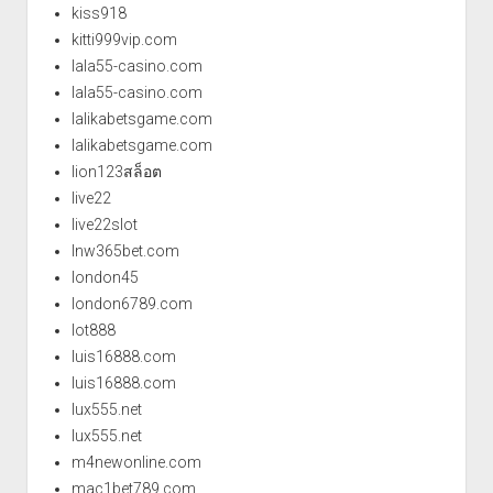
kiss918
kitti999vip.com
lala55-casino.com
lala55-casino.com
lalikabetsgame.com
lalikabetsgame.com
lion123สล็อต
live22
live22slot
lnw365bet.com
london45
london6789.com
lot888
luis16888.com
luis16888.com
lux555.net
lux555.net
m4newonline.com
mac1bet789.com