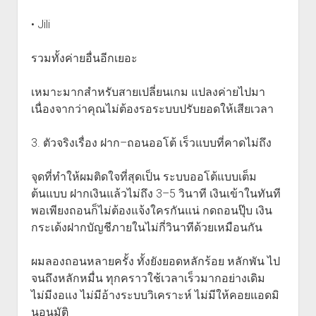
• Jili
รวมทั้งค่ายอื่นอีกเยอะ
เหมาะมากสำหรับสายเปลี่ยนเกม แปลงค่ายไปมา
เนื่องจากว่าคุณไม่ต้องรอระบบปรับยอดให้เสียเวลา
3. ตัวจริงเรื่อง ฝาก–ถอนออโต้ เร็วแบบที่คาดไม่ถึง
จุดที่ทำให้ผมติดใจที่สุดเป็น ระบบออโต้แบบเต็ม
ต้นแบบ ฝากเงินแล้วไม่ถึง 3–5 วินาที เงินเข้าในทันที
พอเพียงถอนก็ไม่ต้องแจ้งใครกันแน่ กดถอนปุ๊บ เงิน
กระเด้งฝากบัญชีภายในไม่กี่วินาทีด้วยเหมือนกัน
ผมลองถอนหลายครั้ง ทั้งยังยอดหลักร้อย หลักพัน ไป
จนถึงหลักหมื่น ทุกคราวใช้เวลาเร็วมากอย่างเดิม
ไม่มีงอแง ไม่มีอ้างระบบวิเคราะห์ ไม่มีให้คอยแอดมิ
นอนุมัติ