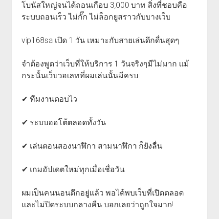
โบนัสใหญ่จนได้ถอนเกือบ 3,000 บาท สิ่งที่ชอบคือ
ระบบถอนเร็ว ไม่กั๊ก ไม่ล็อกยูสราวกับบางเว็บ
vip168sa เปิด 1 วัน เหมาะกับสายเล่นดึกดื่นสุดๆ
จำต้องพูดว่าเว็บที่ให้บริการ 1 วันจริงๆมีไม่มาก แม้
กระนั้นเว็บวอเลทที่ผมเล่นนั้นมีครบ:
✔ ทีมงานตอบไว
✔ ระบบออโต้ตลอดทั้งวัน
✔ เล่นตอนสองนาฬิกา สามนาฬิกา ก็ยังลื่น
✔ เกมอัปเดตใหม่ทุกเมื่อเชื่อวัน
ผมเป็นคนนอนดึกอยู่แล้ว พอได้พบเว็บที่เปิดตลอด
และไม่ปิดระบบกลางคืน บอกเลยว่าถูกใจมาก!