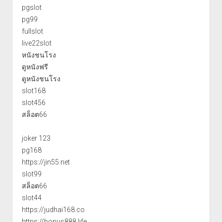
pgslot
pg99
fullslot
live22slot
หนังชนโรง
ดูหนังฟรี
ดูหนังชนโรง
slot168
slot456
สล็อต66
joker 123
pg168
https://jin55.net
slot99
สล็อต66
slot44
https://judhai168.co
https://bonus888.life