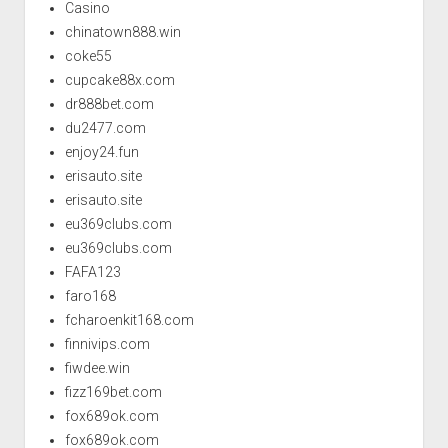
Casino
chinatown888.win
coke55
cupcake88x.com
dr888bet.com
du2477.com
enjoy24.fun
erisauto.site
erisauto.site
eu369clubs.com
eu369clubs.com
FAFA123
faro168
fcharoenkit168.com
finnivips.com
fiwdee.win
fizz169bet.com
fox689ok.com
fox689ok.com