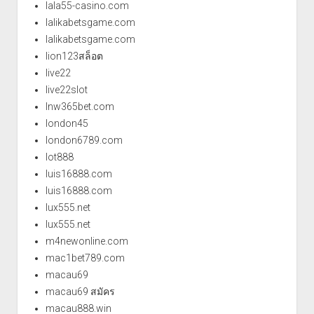
lala55-casino.com
lalikabetsgame.com
lalikabetsgame.com
lion123สล็อต
live22
live22slot
lnw365bet.com
london45
london6789.com
lot888
luis16888.com
luis16888.com
lux555.net
lux555.net
m4newonline.com
mac1bet789.com
macau69
macau69 สมัคร
macau888.win