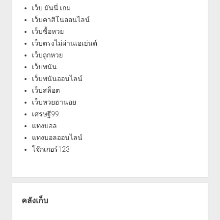
เว็บ มันนี่ เกม
เว็บคาสิโนออนไลน์
เว็บซื้อหวย
เว็บตรงไม่ผ่านเอเย่นต์
เว็บถูกหวย
เว็บพนัน
เว็บพนันออนไลน์
เว็บสล็อต
เว็บหวยฮานอย
เศรษฐี99
แทงบอล
แทงบอลออนไลน์
โจ๊กเกอร์123
คลังเก็บ