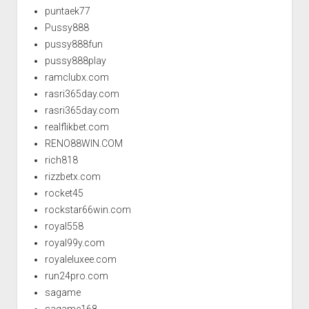
puntaek77
Pussy888
pussy888fun
pussy888play
ramclubx.com
rasri365day.com
rasri365day.com
realflikbet.com
RENO88WIN.COM
rich818
rizzbetx.com
rocket45
rockstar66win.com
royal558
royal99y.com
royaleluxee.com
run24pro.com
sagame
sagame168