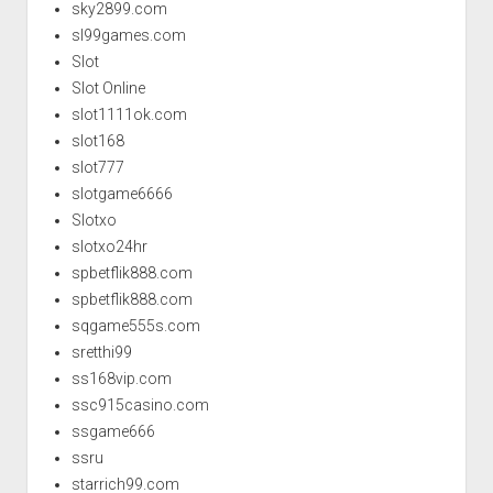
sky2899.com
sl99games.com
Slot
Slot Online
slot1111ok.com
slot168
slot777
slotgame6666
Slotxo
slotxo24hr
spbetflik888.com
spbetflik888.com
sqgame555s.com
sretthi99
ss168vip.com
ssc915casino.com
ssgame666
ssru
starrich99.com