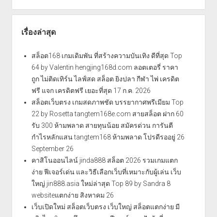
เรื่องล่าสุด
สล็อต168 เกมเดิมพัน ที่สร้างความบันเทิง ดีที่สุด Top
64 by Valentin hengjing168d.com ลอตเตอรี่ ราคา
ถูก ไม่ติดเทิร์น ไลฟ์สด สล็อต ยิงปลา กีฬา ไพ่ เครดิต
ฟรี แจก เครดิตฟรี เยอะที่สุด 17 ก.ค. 2026
สล็อตเว็บตรง เกมสดภาพชัด บรรยากาศพรีเมียม Top
22 by Rosetta tangtem168e.com สายสล็อต ฝาก 60
รับ 300 ห้ามพลาด สายทุนน้อย สมัครด่วน การันตี
กำไรหลักแสน tangtem168 ห้ามพลาด โปรดีรออยู่ 26
September 26
คาสิโนออนไลน์ jinda888 สล็อต 2026 รวมเกมแตก
ง่าย ฟีเจอร์เด่น และวิธีเลือกเว็บที่เหมาะกับผู้เล่น เว็บ
ใหญ่ jin888.asia ใหม่ล่าสุด Top 89 by Sandra 8
websiteแตกง่าย สิงหาคม 26
เว็บเปิดใหม่ สล็อตเว็บตรง เว็บใหญ่ สล็อตแตกง่าย มี