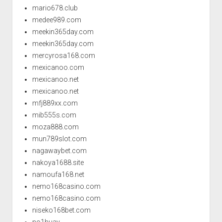
mario678.club
medee989.com
meekin365day.com
meekin365day.com
mercyrosa168.com
mexicanoo.com
mexicanoo.net
mexicanoo.net
mfj889xx.com
mib555s.com
moza888.com
mun789slot.com
nagawaybet.com
nakoya1688.site
namoufa168.net
nemo168casino.com
nemo168casino.com
niseko168bet.com
no1huay