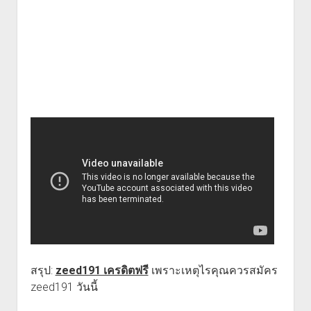
สรุป:
zeed191 เครดิตฟรี
เพราะเหตุไรคุณควรสมัคร
zeed191 วันนี้