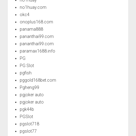
no1huay.com
okc4
onoplus168.com
panama888
pananthai99.com
pananthai99.com
paramax1688.info
PG
PG Slot
pgfish
pggold168bet.com
Pgheng99
pgjoker auto
pgjoker auto
pgk44b
PGSlot
pgslot718
pgslot77