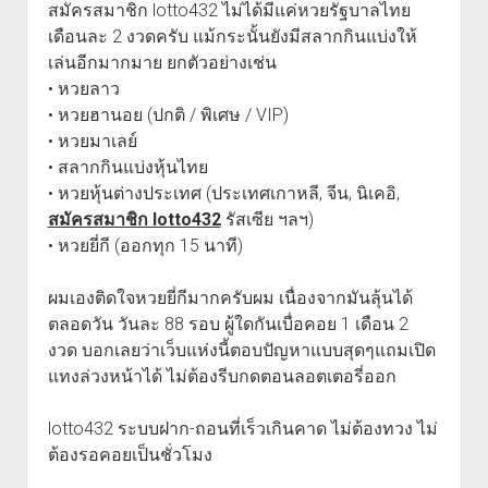
สมัครสมาชิก lotto432 ไม่ได้มีแค่หวยรัฐบาลไทย
เดือนละ 2 งวดครับ แม้กระนั้นยังมีสลากกินแบ่งให้
เล่นอีกมากมาย ยกตัวอย่างเช่น
• หวยลาว
• หวยฮานอย (ปกติ / พิเศษ / VIP)
• หวยมาเลย์
• สลากกินแบ่งหุ้นไทย
• หวยหุ้นต่างประเทศ (ประเทศเกาหลี, จีน, นิเคอิ,
สมัครสมาชิก lotto432
รัสเซีย ฯลฯ)
• หวยยี่กี (ออกทุก 15 นาที)
ผมเองติดใจหวยยี่กีมากครับผม เนื่องจากมันลุ้นได้
ตลอดวัน วันละ 88 รอบ ผู้ใดกันเบื่อคอย 1 เดือน 2
งวด บอกเลยว่าเว็บแห่งนี้ตอบปัญหาแบบสุดๆแถมเปิด
แทงล่วงหน้าได้ ไม่ต้องรีบกดตอนลอตเตอรี่ออก
lotto432 ระบบฝาก-ถอนที่เร็วเกินคาด ไม่ต้องทวง ไม่
ต้องรอคอยเป็นชั่วโมง