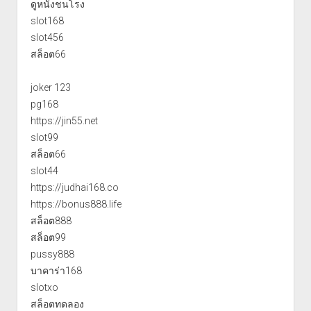
ดูหนังชนโรง
slot168
slot456
สล็อต66
joker 123
pg168
https://jin55.net
slot99
สล็อต66
slot44
https://judhai168.co
https://bonus888.life
สล็อต888
สล็อต99
pussy888
บาคาร่า168
slotxo
สล็อตทดลอง