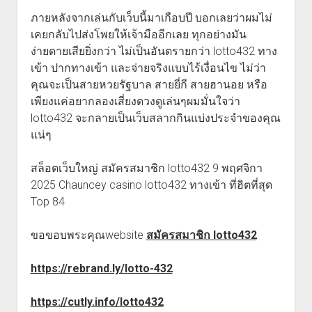
ภายหลังจากเล่นกับเว็บนี้มาเกือบปี บอกเลยว่าผมไม่
เคยกลับไปส่งโพยให้เจ้ามืออีกเลย ทุกอย่างมัน
ง่ายดายเสียยิ่งกว่า ไม่เป็นอันตรายกว่า lotto432 ทาง
เข้า ปากทางเข้า และจ่ายจริงแบบไร้เงื่อนไข ไม่ว่า
คุณจะเป็นสายหวยรัฐบาล สายยี่กี สายฮานอย หรือ
เพียงแค่อยากลองเสี่ยงดวงดูเล่นๆผมมั่นใจว่า
lotto432 จะกลายเป็นเว็บสลากกินแบ่งประจำของคุณ
แน่ๆ
สล็อตเว็บใหญ่ สมัครสมาชิก lotto432 9 พฤศจิกา
2025 Chauncey casino lotto432 ทางเข้า ที่ฮิตที่สุด
Top 84
ขอขอบพระคุณwebsite
สมัครสมาชิก lotto432
https://rebrand.ly/lotto-432
https://cutly.info/lotto432