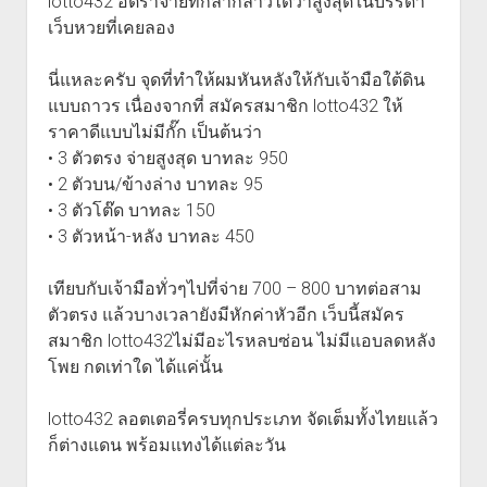
lotto432 อัตราจ่ายที่กล้ากล่าวได้ว่าสูงสุดในบรรดา
เว็บหวยที่เคยลอง
นี่แหละครับ จุดที่ทำให้ผมหันหลังให้กับเจ้ามือใต้ดิน
แบบถาวร เนื่องจากที่ สมัครสมาชิก lotto432 ให้
ราคาดีแบบไม่มีกั๊ก เป็นต้นว่า
• 3 ตัวตรง จ่ายสูงสุด บาทละ 950
• 2 ตัวบน/ข้างล่าง บาทละ 95
• 3 ตัวโต๊ด บาทละ 150
• 3 ตัวหน้า-หลัง บาทละ 450
เทียบกับเจ้ามือทั่วๆไปที่จ่าย 700 – 800 บาทต่อสาม
ตัวตรง แล้วบางเวลายังมีหักค่าหัวอีก เว็บนี้สมัคร
สมาชิก lotto432ไม่มีอะไรหลบซ่อน ไม่มีแอบลดหลัง
โพย กดเท่าใด ได้แค่นั้น
lotto432 ลอตเตอรี่ครบทุกประเภท จัดเต็มทั้งไทยแล้ว
ก็ต่างแดน พร้อมแทงได้แต่ละวัน