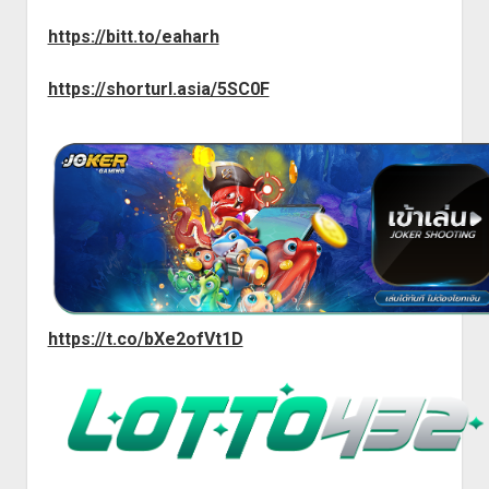
https://bitt.to/eaharh
https://shorturl.asia/5SC0F
https://t.co/bXe2ofVt1D