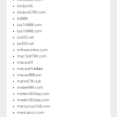
london45
london6789.com
lot888
luis16888.com
luis16888.com
lux555.net
lux555.net
m4newonline.com
mac1bet789.com
macau69
macau69 สมัคร
macau888.win
mario678.club
medee989.com
meekin365day.com
meekin365day.com
mercyrosa168.com
mexicanoo.com