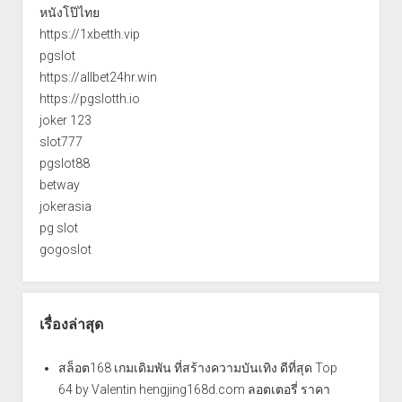
หนังโป๊ไทย
https://1xbetth.vip
pgslot
https://allbet24hr.win
https://pgslotth.io
joker 123
slot777
pgslot88
betway
jokerasia
pg slot
gogoslot
เรื่องล่าสุด
สล็อต168 เกมเดิมพัน ที่สร้างความบันเทิง ดีที่สุด Top
64 by Valentin hengjing168d.com ลอตเตอรี่ ราคา